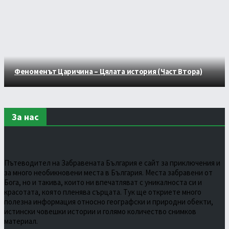
Феноменът Царичина – Цялата история (Част Втора)
За нас
Пътеводител на Забравената България е сайт за приключения и
за много необикновени места в България. Места забравени от
Бога, но и такива, които ни впечатляват с уникалноста си и
красотата, която пленява сърцата. Тук ще откриете много
полезна информация относно географски и природни обекти,
истински човешки истории и голямо количество снимков
материал.