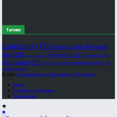
Тагове
България
(49)
Експедиция Железен
път
(30)
Родопите
(27)
Странджа
(13)
Източни Родопи
(9)
жп линия
(29)
приключения
(18)
каяк
(11)
планина
(11)
пътешествия
(11)
© 2026
Пътеводител на Забравената България
За нас
Условия за ползване
За реклама