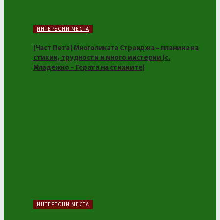
ИНТЕРЕСНИ МЕСТА
[Част Пета] Многоликата Странджа – планина на
стихии, трудности и много мистерии (с.
Младежко – Гората на стихиите)
ИНТЕРЕСНИ МЕСТА