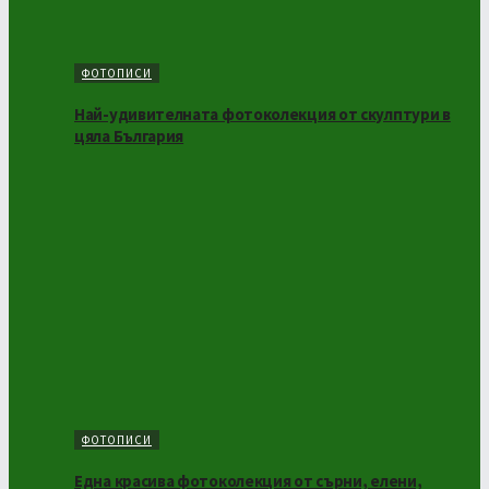
ФОТОПИСИ
Най-удивителната фотоколекция от скулптури в
цяла България
ФОТОПИСИ
Една красива фотоколекция от сърни, елени,