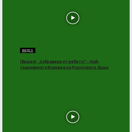
ВИДЕО
(Видео) „Забравени от небето“ – Най-
съкровената Изповед на Родопската Душа