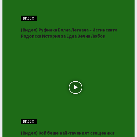
ВИДЕО
(Видео) Руфинка Болна Легнала – Истинската
Родопска История за Една Вечна Любов
ВИДЕО
(Видео) Кой беше най-таченият свещеник в