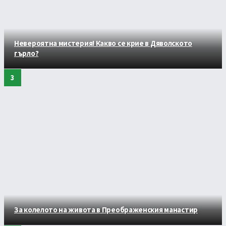
Невероятна мистерия! Какво се крие в Дяволското
гърло?
За колелото на живота в Преображенския манастир