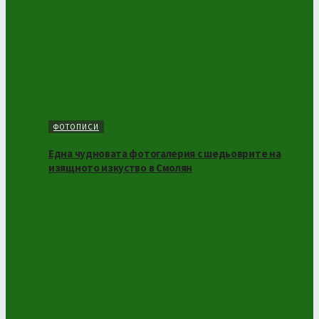
ФОТОПИСИ
Една чудновата фотогалерия с шедьоврите на
изящното изкуство в Смолян