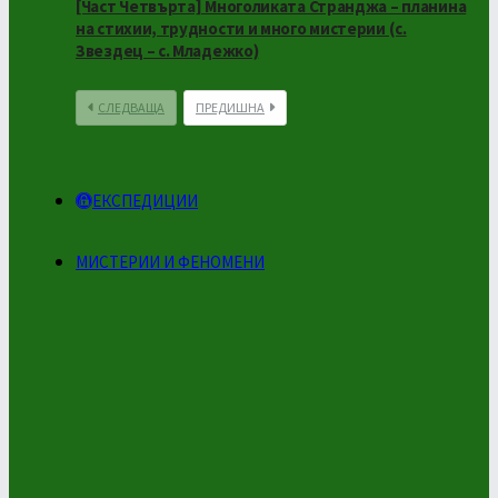
[Част Четвърта] Многоликата Странджа – планина
на стихии, трудности и много мистерии (с.
Звездец – с. Младежко)
СЛЕДВАЩА
ПРЕДИШНА
ЕКСПЕДИЦИИ
МИСТЕРИИ И ФЕНОМЕНИ