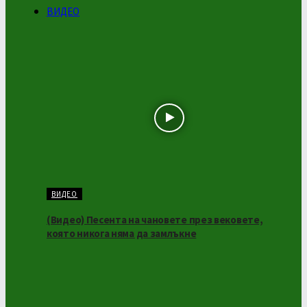
ВИДЕО
ВИДЕО
(Видео) Песента на чановете през вековете,
която никога няма да замлъкне