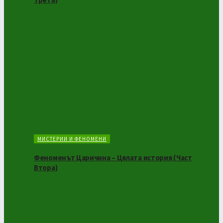
МИСТЕРИИ И ФЕНОМЕНИ
Феноменът Царичина – Цялата история (Част
Втора)