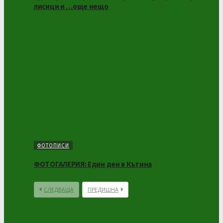
лисици и …още нещо
ФОТОПИСИ
ФОТОГАЛЕРИЯ: Един ден в Кътина
СЛЕДВАЩА
ПРЕДИШНА