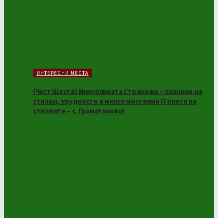
ИНТЕРЕСНИ МЕСТА
[Част Шеста] Многоликата Странджа – планина на
стихии, трудности и много мистерии (Гората на
стихиите – с. Граматиково)