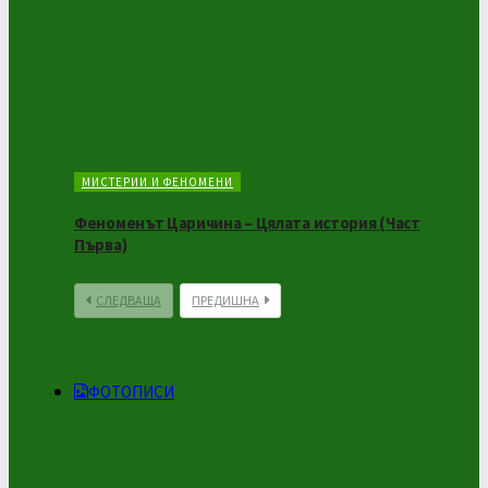
МИСТЕРИИ И ФЕНОМЕНИ
Феноменът Царичина – Цялата история (Част
Първа)
СЛЕДВАЩА
ПРЕДИШНА
ФОТОПИСИ