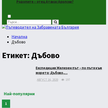
Родопите – отец Атанас Аролски?
Dark
mode
Начална
Дъбово
Етикет:
Дъбово
Експедиция Железен път – по пътя към
морето: Дъбово,…
АВГУСТ 16, 2020
197
Най-популярни