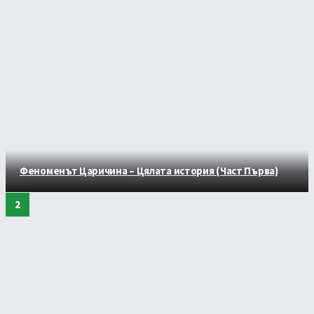
Феноменът Царичина – Цялата история (Част Първа)