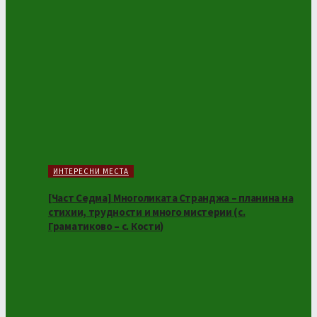
ИНТЕРЕСНИ МЕСТА
[Част Седма] Многоликата Странджа – планина на
стихии, трудности и много мистерии (с.
Граматиково – с. Кости)