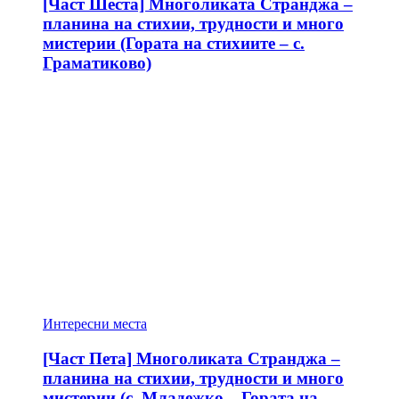
[Част Шеста] Многоликата Странджа –
планина на стихии, трудности и много
мистерии (Гората на стихиите – с.
Граматиково)
Интересни места
[Част Пета] Многоликата Странджа –
планина на стихии, трудности и много
мистерии (с. Младежко – Гората на