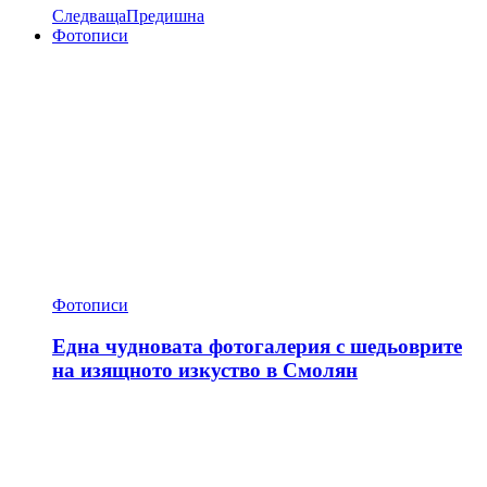
Следваща
Предишна
Фотописи
Фотописи
Една чудновата фотогалерия с шедьоврите
на изящното изкуство в Смолян