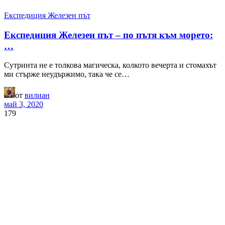
Експедиция Железен път
Експедиция Железен път – по пътя към морето:
…
Сутринта не е толкова магическа, колкото вечерта и стомахът
ми стърже неудържимо, така че се…
от
вилиан
май 3, 2020
179