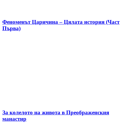
Феноменът Царичина – Цялата история (Част
Първа)
За колелото на живота в Преображенския
манастир