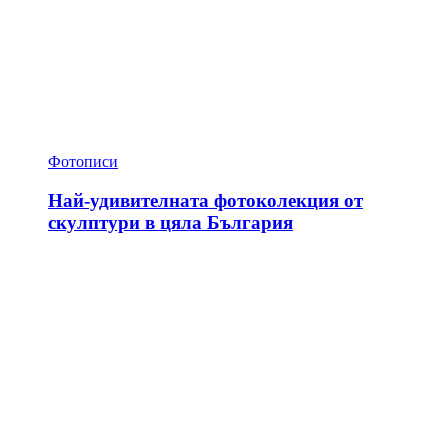
Фотописи
Най-удивителната фотоколекция от
скулптури в цяла България