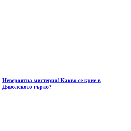
Невероятна мистерия! Какво се крие в
Дяволското гърло?