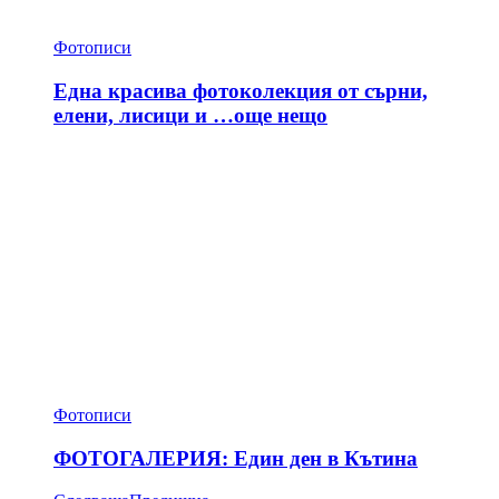
Фотописи
Една красива фотоколекция от сърни,
елени, лисици и …още нещо
Фотописи
ФОТОГАЛЕРИЯ: Един ден в Кътина