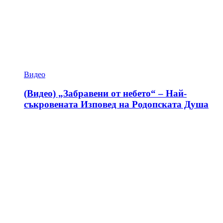
Видео
(Видео) „Забравени от небето“ – Най-
съкровената Изповед на Родопската Душа