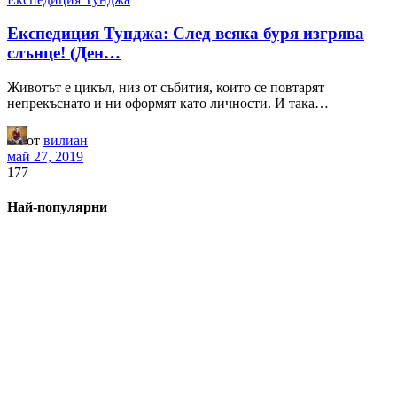
Експедиция Тунджа: След всяка буря изгрява
слънце! (Ден…
Животът е цикъл, низ от събития, които се повтарят
непрекъснато и ни оформят като личности. И така…
от
вилиан
май 27, 2019
177
Най-популярни