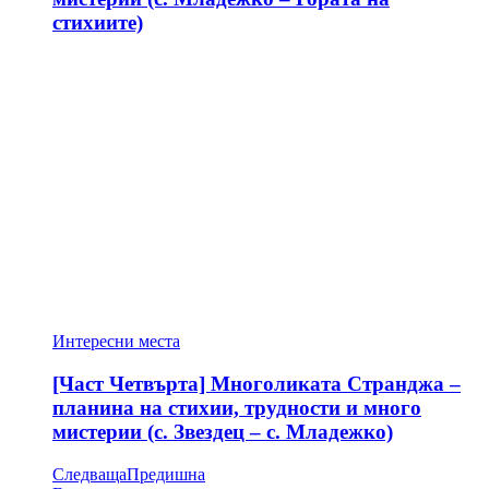
стихиите)
Интересни места
[Част Четвърта] Многоликата Странджа –
планина на стихии, трудности и много
мистерии (с. Звездец – с. Младежко)
Следваща
Предишна