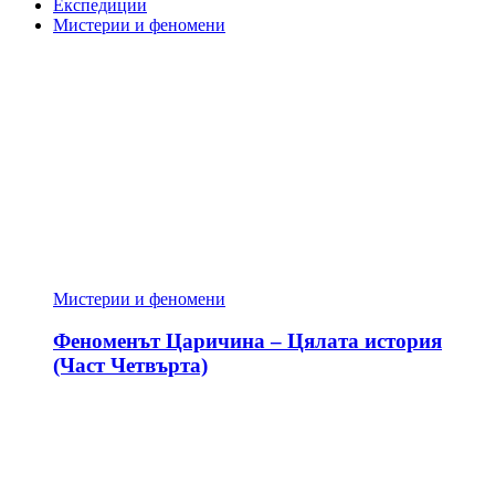
Експедиции
Мистерии и феномени
Мистерии и феномени
Феноменът Царичина – Цялата история
(Част Четвърта)