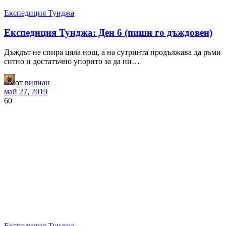
Експедиция Тунджа
Експедиция Тунджа: Ден 6 (пиши го дъждовен)
Дъждът не спира цяла нощ, а на сутринта продължава да ръми
ситно и достатъчно упорито за да ни…
от
вилиан
май 27, 2019
60
Експедиция Тунджа