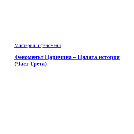
Мистерии и феномени
Феноменът Царичина – Цялата история
(Част Трета)