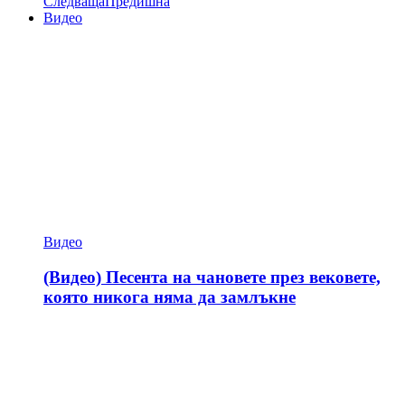
Следваща
Предишна
Видео
Видео
(Видео) Песента на чановете през вековете,
която никога няма да замлъкне