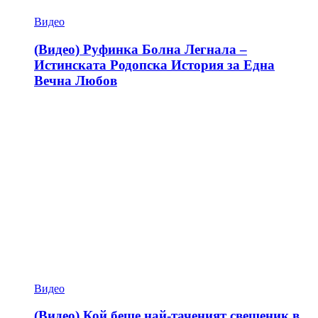
Видео
(Видео) Руфинка Болна Легнала –
Истинската Родопска История за Една
Вечна Любов
Видео
(Видео) Кой беше най-таченият свещеник в