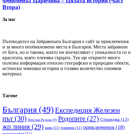
Феноменът Царичина – Цялата история (Част
Втора)
За нас
Пътеводител на Забравената България е сайт за приключения
и за много необикновени места в България. Места забравени
от Бога, но и такива, които ни впечатляват с уникалноста си и
красотата, която пленява сърцата. Тук ще откриете много
полезна информация относно географски и природни обекти,
истински човешки истории и голямо количество снимков
материал.
Тагове
България
(49)
Експедиция Железен
път
(30)
Родопите
(27)
Странджа
(13)
Източни Родопи
(9)
жп линия
(29)
приключения
(18)
каяк
(11)
планина
(11)
пътешествия
(11)