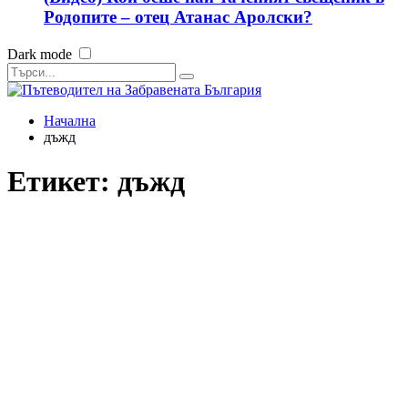
Родопите – отец Атанас Аролски?
Dark mode
Начална
дъжд
Етикет:
дъжд