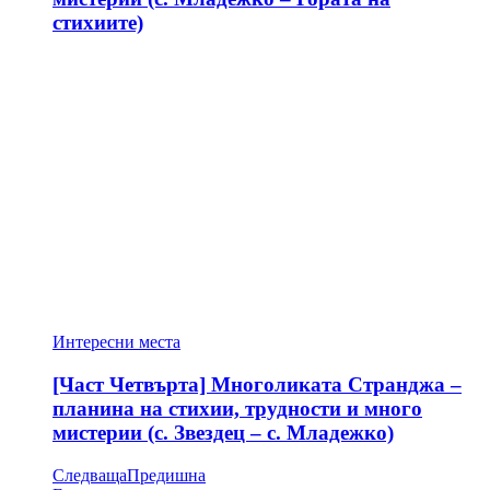
стихиите)
Интересни места
[Част Четвърта] Многоликата Странджа –
планина на стихии, трудности и много
мистерии (с. Звездец – с. Младежко)
Следваща
Предишна