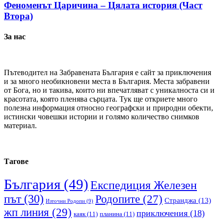
Феноменът Царичина – Цялата история (Част
Втора)
За нас
Пътеводител на Забравената България е сайт за приключения
и за много необикновени места в България. Места забравени
от Бога, но и такива, които ни впечатляват с уникалноста си и
красотата, която пленява сърцата. Тук ще откриете много
полезна информация относно географски и природни обекти,
истински човешки истории и голямо количество снимков
материал.
Тагове
България
(49)
Експедиция Железен
път
(30)
Родопите
(27)
Странджа
(13)
Източни Родопи
(9)
жп линия
(29)
приключения
(18)
каяк
(11)
планина
(11)