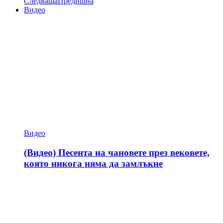
Следваща
Предишна
Видео
Видео
(Видео) Песента на чановете през вековете,
която никога няма да замлъкне