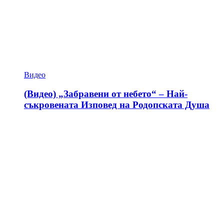
Видео
(Видео) „Забравени от небето“ – Най-
съкровената Изповед на Родопската Душа