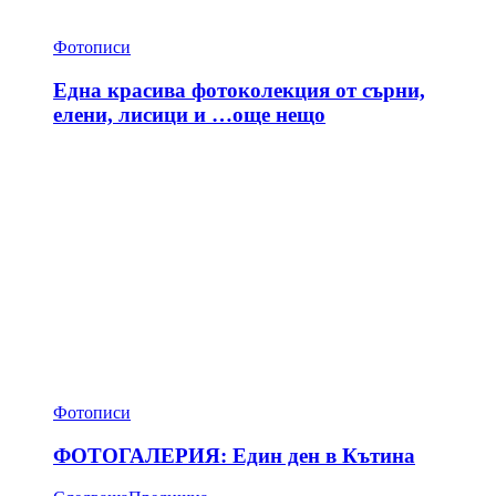
Фотописи
Една красива фотоколекция от сърни,
елени, лисици и …още нещо
Фотописи
ФОТОГАЛЕРИЯ: Един ден в Кътина