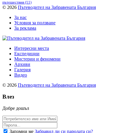
пътешествия
(11)
© 2026
Пътеводител на Забравената България
За нас
Условия за ползване
За реклама
Интересни места
Експедиции
Мистерии и феномени
Архиви
Галерия
Видео
© 2026
Пътеводител на Забравената България
Влез
Добре дошъл
Запомни ме
Забравил ли си паролата си?