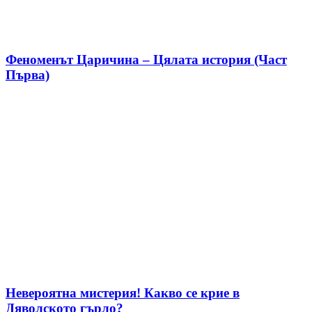
Феноменът Царичина – Цялата история (Част
Първа)
Невероятна мистерия! Какво се крие в
Дяволското гърло?