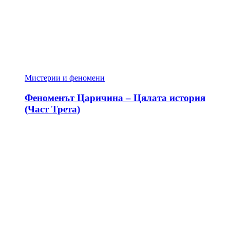
Мистерии и феномени
Феноменът Царичина – Цялата история
(Част Трета)