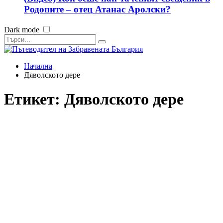
Родопите – отец Атанас Аролски?
Dark mode
Начална
Дяволското дере
Етикет:
Дяволското дере