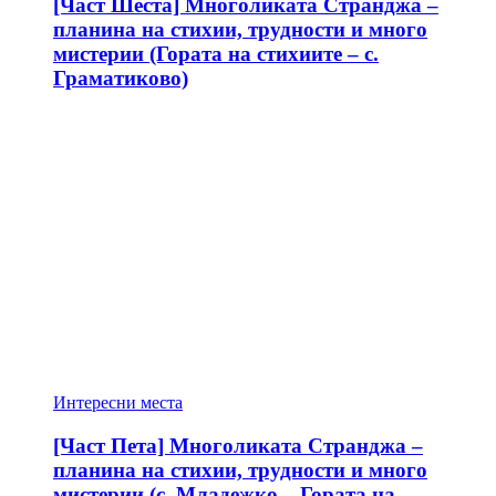
[Част Шеста] Многоликата Странджа –
планина на стихии, трудности и много
мистерии (Гората на стихиите – с.
Граматиково)
Интересни места
[Част Пета] Многоликата Странджа –
планина на стихии, трудности и много
мистерии (с. Младежко – Гората на