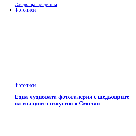
Следваща
Предишна
Фотописи
Фотописи
Една чудновата фотогалерия с шедьоврите
на изящното изкуство в Смолян