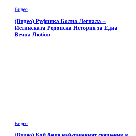
Видео
(Видео) Руфинка Болна Легнала –
Истинската Родопска История за Една
Вечна Любов
Видео
(Видео) Кой беше най-таченият свещеник в