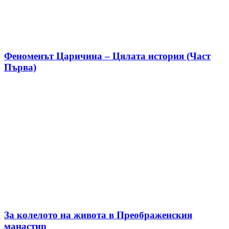
Феноменът Царичина – Цялата история (Част
Първа)
За колелото на живота в Преображенския
манастир