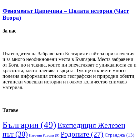
Феноменът Царичина – Цялата история (Част
Втора)
За нас
Пътеводител на Забравената България е сайт за приключения
и за много необикновени места в България. Места забравени
от Бога, но и такива, които ни впечатляват с уникалноста си и
красотата, която пленява сърцата. Тук ще откриете много
полезна информация относно географски и природни обекти,
истински човешки истории и голямо количество снимков
материал.
Тагове
България
(49)
Експедиция Железен
път
(30)
Родопите
(27)
Странджа
(13)
Източни Родопи
(9)