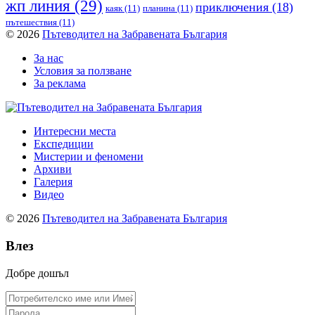
жп линия
(29)
приключения
(18)
каяк
(11)
планина
(11)
пътешествия
(11)
© 2026
Пътеводител на Забравената България
За нас
Условия за ползване
За реклама
Интересни места
Експедиции
Мистерии и феномени
Архиви
Галерия
Видео
© 2026
Пътеводител на Забравената България
Влез
Добре дошъл