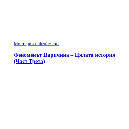
Мистерии и феномени
Феноменът Царичина – Цялата история
(Част Трета)