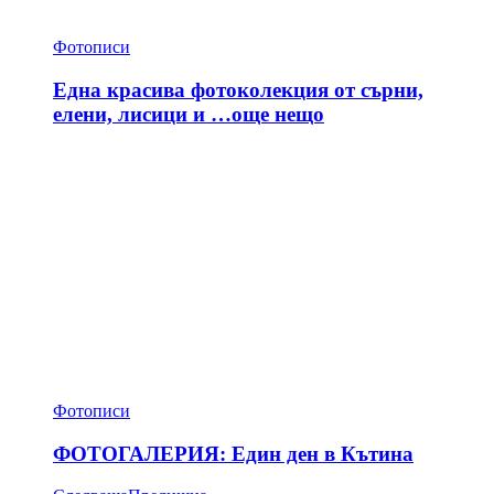
Фотописи
Една красива фотоколекция от сърни,
елени, лисици и …още нещо
Фотописи
ФОТОГАЛЕРИЯ: Един ден в Кътина