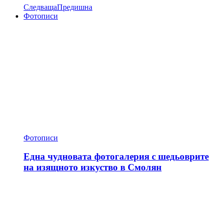
Следваща
Предишна
Фотописи
Фотописи
Една чудновата фотогалерия с шедьоврите
на изящното изкуство в Смолян