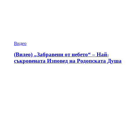
Видео
(Видео) „Забравени от небето“ – Най-
съкровената Изповед на Родопската Душа