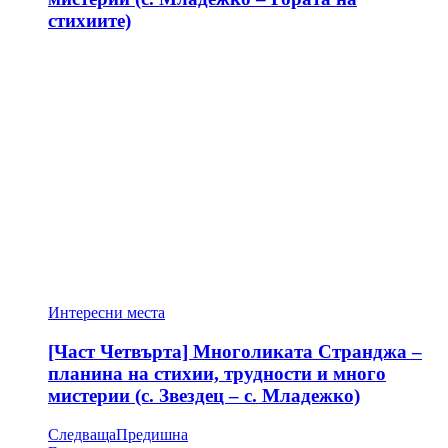
стихиите)
Интересни места
[Част Четвърта] Многоликата Странджа –
планина на стихии, трудности и много
мистерии (с. Звездец – с. Младежко)
Следваща
Предишна