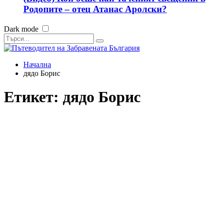
Родопите – отец Атанас Аролски?
Dark mode
Начална
дядо Борис
Етикет:
дядо Борис