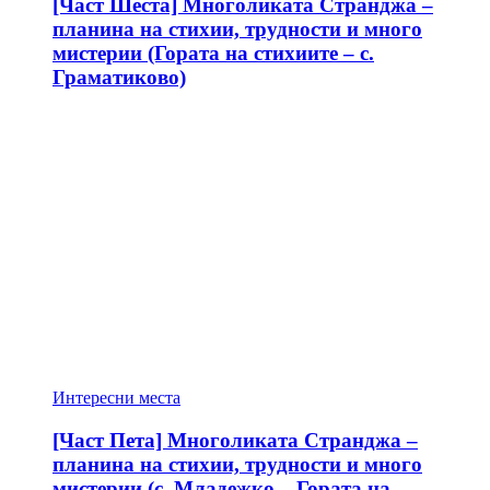
[Част Шеста] Многоликата Странджа –
планина на стихии, трудности и много
мистерии (Гората на стихиите – с.
Граматиково)
Интересни места
[Част Пета] Многоликата Странджа –
планина на стихии, трудности и много
мистерии (с. Младежко – Гората на