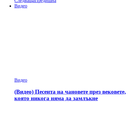
Следваща
Предишна
Видео
Видео
(Видео) Песента на чановете през вековете,
която никога няма да замлъкне