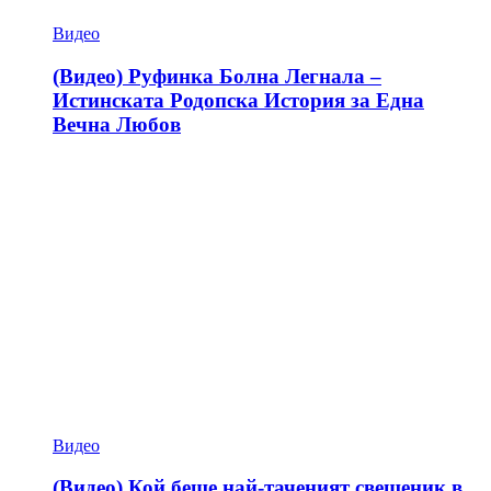
Видео
(Видео) Руфинка Болна Легнала –
Истинската Родопска История за Една
Вечна Любов
Видео
(Видео) Кой беше най-таченият свещеник в