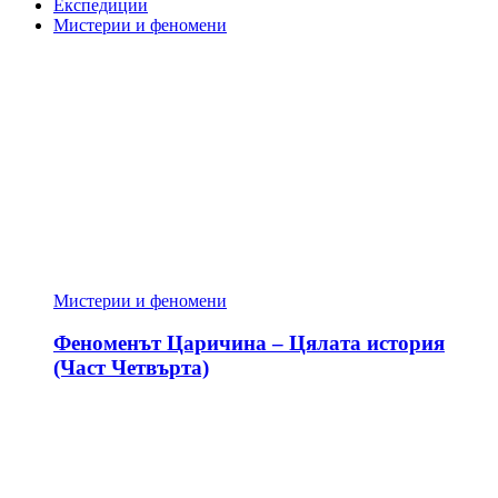
Експедиции
Мистерии и феномени
Мистерии и феномени
Феноменът Царичина – Цялата история
(Част Четвърта)