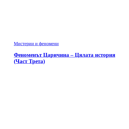
Мистерии и феномени
Феноменът Царичина – Цялата история
(Част Трета)