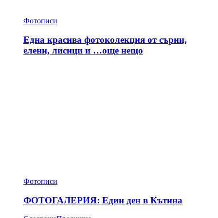
Фотописи
Една красива фотоколекция от сърни,
елени, лисици и …още нещо
Фотописи
ФОТОГАЛЕРИЯ: Един ден в Кътина