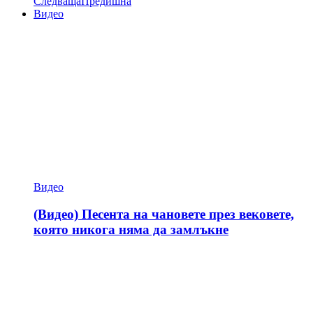
Следваща
Предишна
Видео
Видео
(Видео) Песента на чановете през вековете,
която никога няма да замлъкне