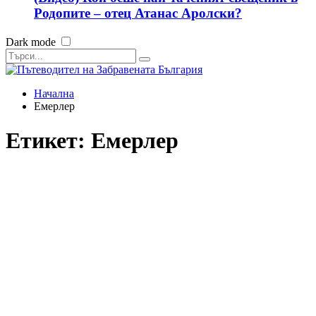
Родопите – отец Атанас Аролски?
Dark mode
Начална
Емерлер
Етикет:
Емерлер