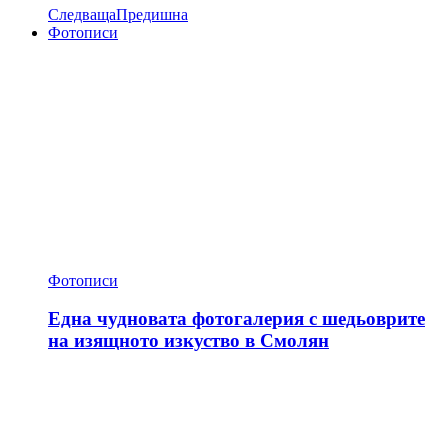
Следваща
Предишна
Фотописи
Фотописи
Една чудновата фотогалерия с шедьоврите
на изящното изкуство в Смолян