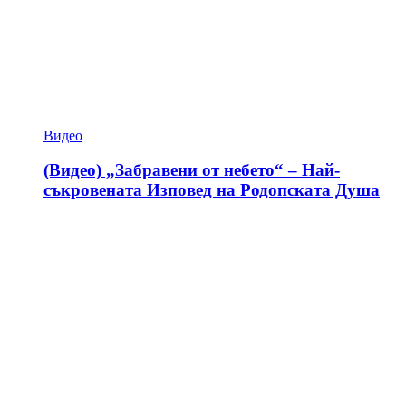
Видео
(Видео) „Забравени от небето“ – Най-
съкровената Изповед на Родопската Душа