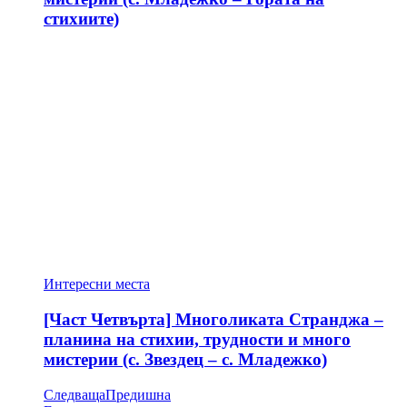
стихиите)
Интересни места
[Част Четвърта] Многоликата Странджа –
планина на стихии, трудности и много
мистерии (с. Звездец – с. Младежко)
Следваща
Предишна