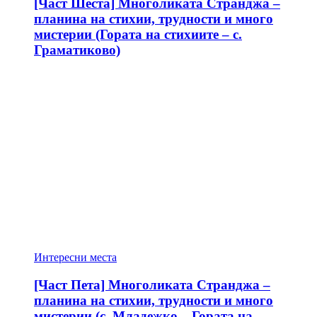
[Част Шеста] Многоликата Странджа –
планина на стихии, трудности и много
мистерии (Гората на стихиите – с.
Граматиково)
Интересни места
[Част Пета] Многоликата Странджа –
планина на стихии, трудности и много
мистерии (с. Младежко – Гората на