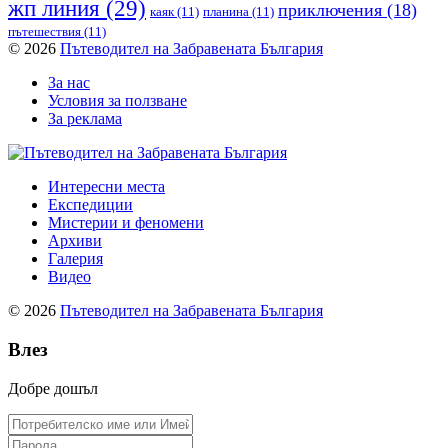
жп линия
(29)
приключения
(18)
каяк
(11)
планина
(11)
пътешествия
(11)
© 2026
Пътеводител на Забравената България
За нас
Условия за ползване
За реклама
Интересни места
Експедиции
Мистерии и феномени
Архиви
Галерия
Видео
© 2026
Пътеводител на Забравената България
Влез
Добре дошъл