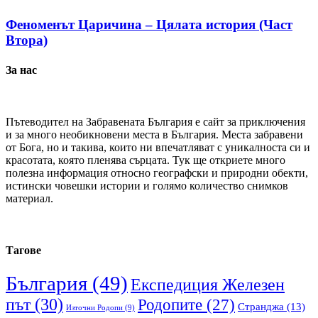
Феноменът Царичина – Цялата история (Част
Втора)
За нас
Пътеводител на Забравената България е сайт за приключения
и за много необикновени места в България. Места забравени
от Бога, но и такива, които ни впечатляват с уникалноста си и
красотата, която пленява сърцата. Тук ще откриете много
полезна информация относно географски и природни обекти,
истински човешки истории и голямо количество снимков
материал.
Тагове
България
(49)
Експедиция Железен
път
(30)
Родопите
(27)
Странджа
(13)
Източни Родопи
(9)