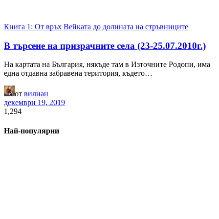
Книга 1: От връх Вейката до долината на стръвниците
В търсене на призрачните села (23-25.07.2010г.)
На картата на България, някъде там в Източните Родопи, има
една отдавна забравена територия, където…
от
вилиан
декември 19, 2019
1,294
Най-популярни