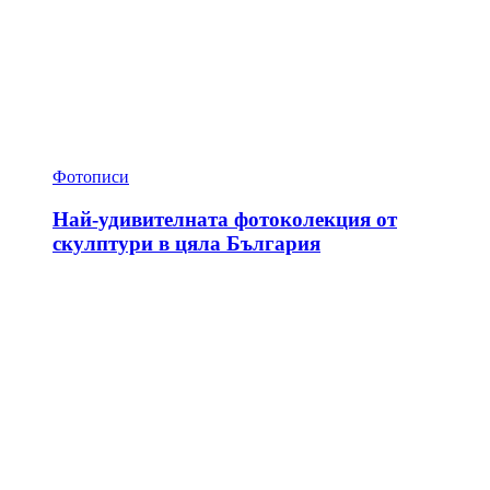
Фотописи
Най-удивителната фотоколекция от
скулптури в цяла България