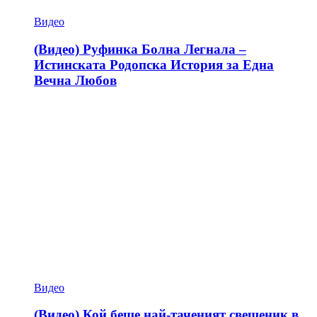
Видео
(Видео) Руфинка Болна Легнала –
Истинската Родопска История за Една
Вечна Любов
Видео
(Видео) Кой беше най-таченият свещеник в