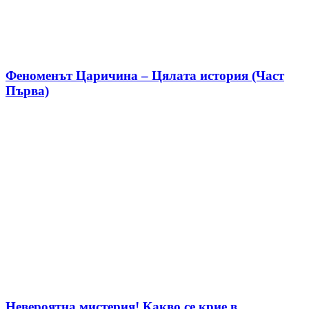
Феноменът Царичина – Цялата история (Част
Първа)
Невероятна мистерия! Какво се крие в