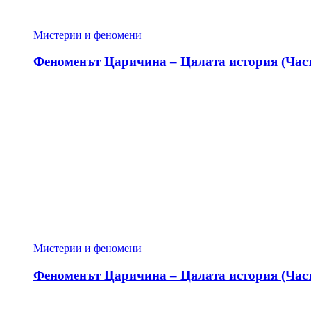
Мистерии и феномени
Феноменът Царичина – Цялата история (Част
Мистерии и феномени
Феноменът Царичина – Цялата история (Част