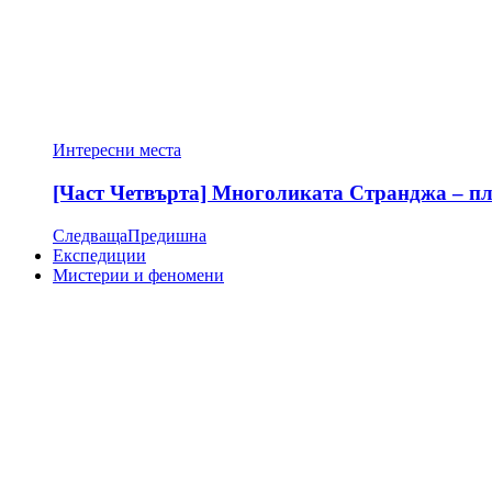
Интересни места
[Част Четвърта] Многоликата Странджа – пла
Следваща
Предишна
Експедиции
Мистерии и феномени