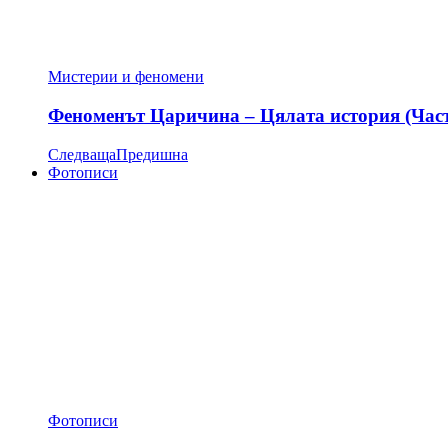
Мистерии и феномени
Феноменът Царичина – Цялата история (Час
Следваща
Предишна
Фотописи
Фотописи