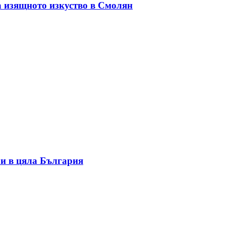
а изящното изкуство в Смолян
и в цяла България