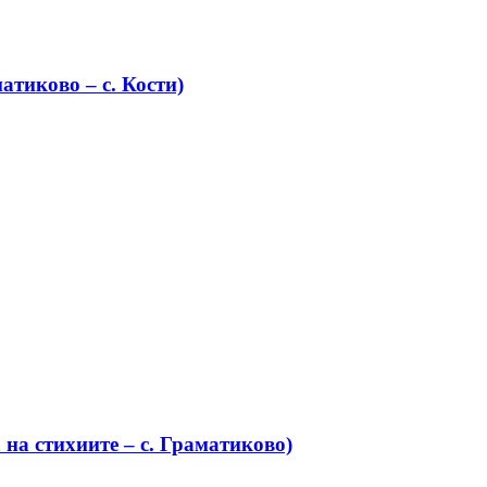
атиково – с. Кости)
на стихиите – с. Граматиково)