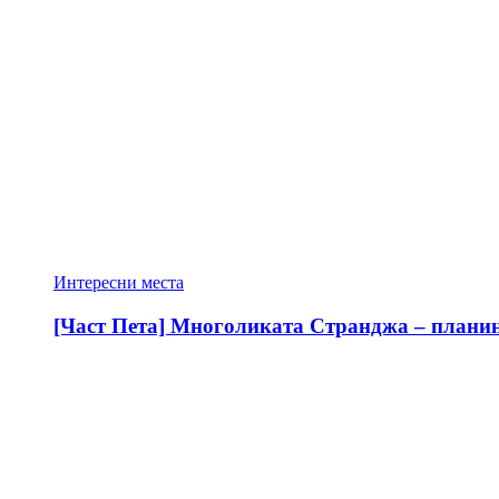
Интересни места
[Част Пета] Многоликата Странджа – планина