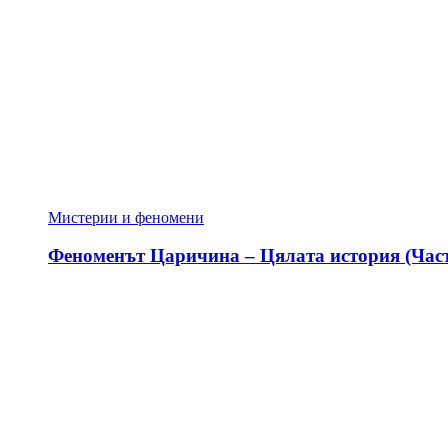
Мистерии и феномени
Феноменът Царичина – Цялата история (Част