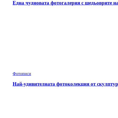
Една чудновата фотогалерия с шедьоврите н
Фотописи
Най-удивителната фотоколекция от скулптур