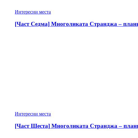
Интересни места
[Част Седма] Многоликата Странджа – планин
Интересни места
[Част Шеста] Многоликата Странджа – планин