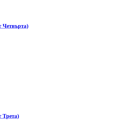
 Четвърта)
 Трета)