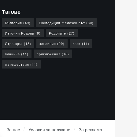
Тагове
България
(49)
Експедиция Железен път
(30)
Източни Родопи
(9)
Родопите
(27)
Странджа
(13)
жп линия
(29)
каяк
(11)
планина
(11)
приключения
(18)
пътешествия
(11)
За нас
Условия за ползване
За реклама