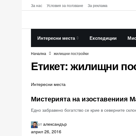
За нас
Условия за ползване
За реклама
Интересни места
Експедиции
Мис
Начална
жилищни постройки
Етикет:
жилищни по
Интересни места
Мистерията на изоставениия 
Едно забравено богатство се крие в северните скл
от
александър
април 26, 2016