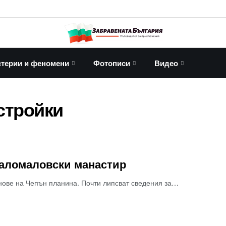
терии и феномени
Фотописи
Видео
стройки
Маломаловски манастир
онове на Чепън планина. Почти липсват сведения за…