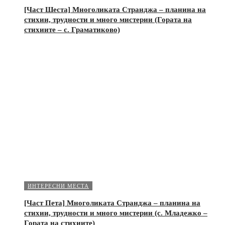
[Част Шеста] Многоликата Странджа – планина на
стихии, трудности и много мистерии (Гората на
стихиите – с. Граматиково)
ИНТЕРЕСНИ МЕСТА
[Част Пета] Многоликата Странджа – планина на
стихии, трудности и много мистерии (с. Младежко –
Гората на стихиите)