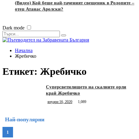
(Видео) Кой беше най-таченият свещеник в Родопите –
отец Атанас Аролски?
Dark mode
Начална
Жребичко
Етикет:
Жребичко
Суперсветилището на скалните орли
край Жребичко
януари 16, 2020
1,089
Най-популярни