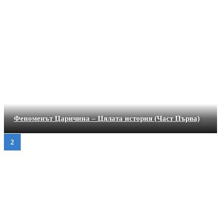
Феноменът Царичина – Цялата история (Част Първа)