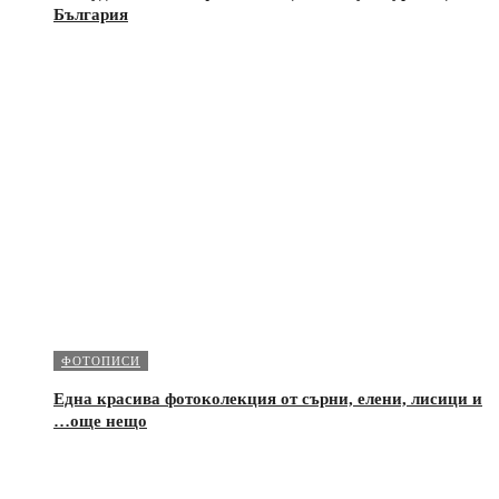
България
ФОТОПИСИ
Една красива фотоколекция от сърни, елени, лисици и
…още нещо