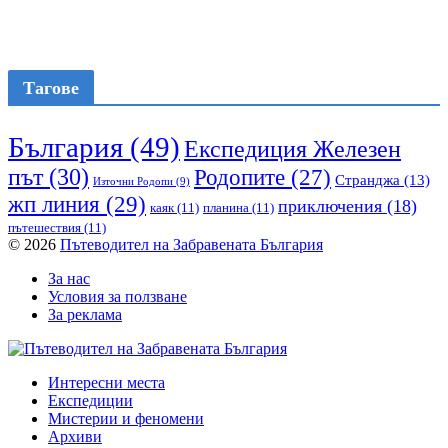
Тагове
България
(49)
Експедиция Железен
път
(30)
Родопите
(27)
Странджа
(13)
Източни Родопи
(9)
жп линия
(29)
приключения
(18)
каяк
(11)
планина
(11)
пътешествия
(11)
© 2026
Пътеводител на Забравената България
За нас
Условия за ползване
За реклама
Интересни места
Експедиции
Мистерии и феномени
Архиви