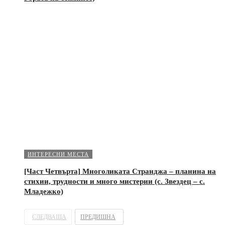
ИНТЕРЕСНИ МЕСТА
[Част Четвърта] Многоликата Странджа – планина на
стихии, трудности и много мистерии (с. Звездец – с.
Младежко)
СЛЕДВАЩА
ПРЕДИШНА