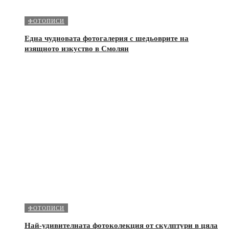
ФОТОПИСИ
Една чудновата фотогалерия с шедьоврите на
изящното изкуство в Смолян
ФОТОПИСИ
Най-удивителната фотоколекция от скулптури в цяла