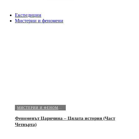
Експедиции
Мистерии и феномени
МИСТЕРИИ И ФЕНОМЕНИ
Феноменът Царичина – Цялата история (Част
Четвърта)