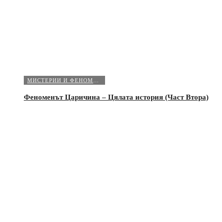
МИСТЕРИИ И ФЕНОМЕНИ
Феноменът Царичина – Цялата история (Част Втора)