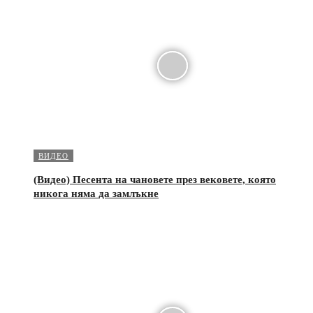
ВИДЕО
(Видео) Песента на чановете през вековете, която
никога няма да замлъкне