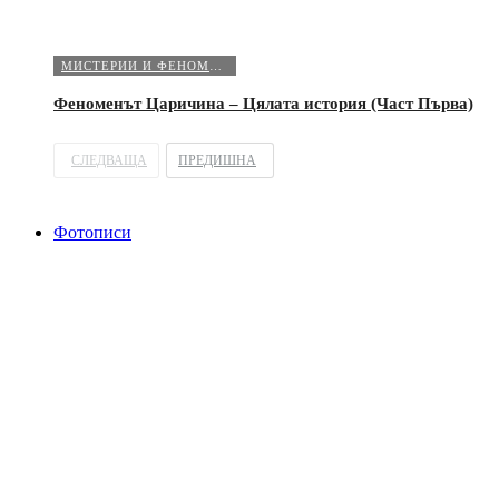
МИСТЕРИИ И ФЕНОМЕНИ
Феноменът Царичина – Цялата история (Част Първа)
СЛЕДВАЩА
ПРЕДИШНА
Фотописи