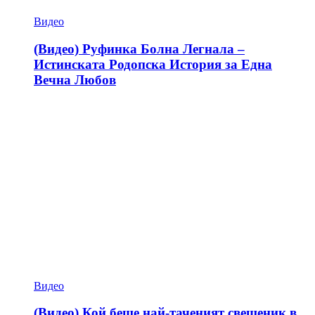
Видео
(Видео) Руфинка Болна Легнала –
Истинската Родопска История за Една
Вечна Любов
Видео
(Видео) Кой беше най-таченият свещеник в