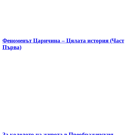
Феноменът Царичина – Цялата история (Част
Първа)
За колелото на живота в Преображенския