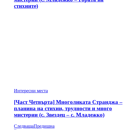
стихиите)
Интересни места
[Част Четвърта] Многоликата Странджа –
планина на стихии, трудности и много
мистерии (с. Звездец – с. Младежко)
Следваща
Предишна