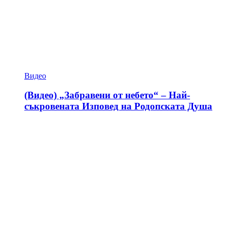
Видео
(Видео) „Забравени от небето“ – Най-
съкровената Изповед на Родопската Душа