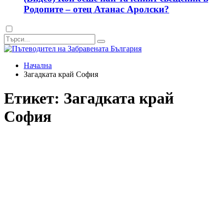
Родопите – отец Атанас Аролски?
Dark
mode
Начална
Загадката край София
Етикет:
Загадката край
София