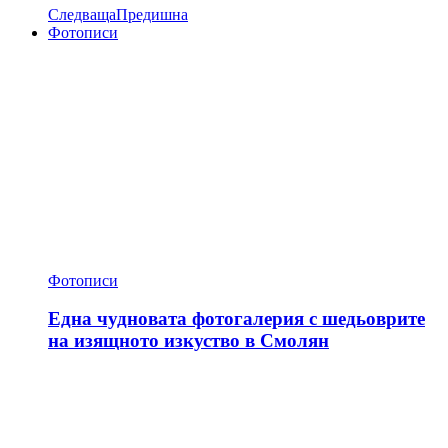
Следваща
Предишна
Фотописи
Фотописи
Една чудновата фотогалерия с шедьоврите
на изящното изкуство в Смолян