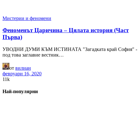
Мистерии и феномени
Феноменът Царичина – Цялата история (Част
Първа)
УВОДНИ ДУМИ КЪМ ИСТИНАТА "Загадката край София" -
под това заглавие вестник…
от
вилиан
февруари 16, 2020
11k
Най-популярни