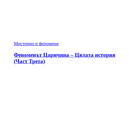
Мистерии и феномени
Феноменът Царичина – Цялата история
(Част Трета)