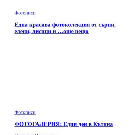
Фотописи
Една красива фотоколекция от сърни,
елени, лисици и …още нещо
Фотописи
ФОТОГАЛЕРИЯ: Един ден в Кътина