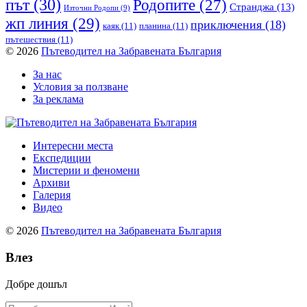
път
(30)
Родопите
(27)
Странджа
(13)
Източни Родопи
(9)
жп линия
(29)
приключения
(18)
каяк
(11)
планина
(11)
пътешествия
(11)
© 2026
Пътеводител на Забравената България
За нас
Условия за ползване
За реклама
Интересни места
Експедиции
Мистерии и феномени
Архиви
Галерия
Видео
© 2026
Пътеводител на Забравената България
Влез
Добре дошъл