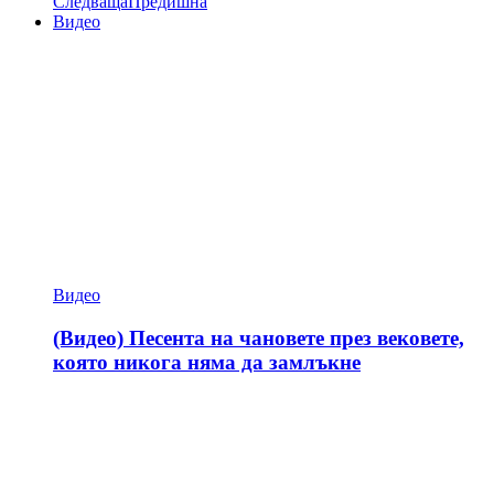
Следваща
Предишна
Видео
Видео
(Видео) Песента на чановете през вековете,
която никога няма да замлъкне