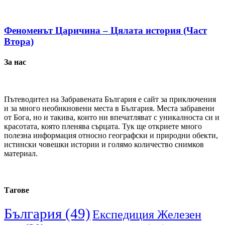
Феноменът Царичина – Цялата история (Част
Втора)
За нас
Пътеводител на Забравената България е сайт за приключения
и за много необикновени места в България. Места забравени
от Бога, но и такива, които ни впечатляват с уникалноста си и
красотата, която пленява сърцата. Тук ще откриете много
полезна информация относно географски и природни обекти,
истински човешки истории и голямо количество снимков
материал.
Тагове
България
(49)
Експедиция Железен