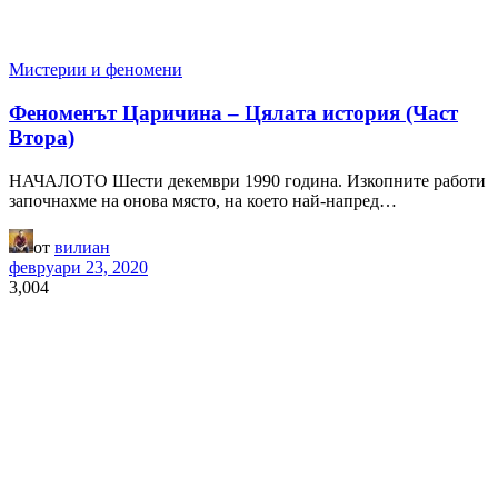
Мистерии и феномени
Феноменът Царичина – Цялата история (Част
Втора)
НАЧАЛОТО Шести декември 1990 година. Изкопните работи
започнахме на онова място, на което най-напред…
от
вилиан
февруари 23, 2020
3,004