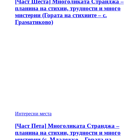
[Част Шеста] Многоликата Странджа –
планина на стихии, трудности и много
мистерии (Гората на стихиите – с.
Граматиково)
Интересни места
[Част Пета] Многоликата Странджа –
планина на стихии, трудности и много
мистерии (с. Младежко – Гората на