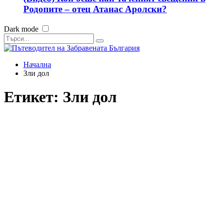
Родопите – отец Атанас Аролски?
Dark mode
Начална
Зли дол
Етикет:
Зли дол