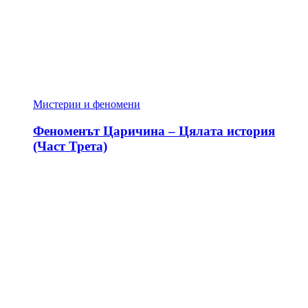
Мистерии и феномени
Феноменът Царичина – Цялата история
(Част Трета)