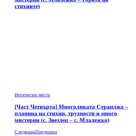
стихиите)
Интересни места
[Част Четвърта] Многоликата Странджа –
планина на стихии, трудности и много
мистерии (с. Звездец – с. Младежко)
Следваща
Предишна