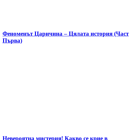
Феноменът Царичина – Цялата история (Част
Първа)
Невероятна мистерия! Какво се крие в