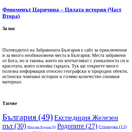
Феноменът Царичина – Цялата история (Част
Втора)
За нас
Пътеводител на Забравената България е сайт за приключения
и за много необикновени места в България. Места забравени
от Бога, но и такива, които ни впечатляват с уникалноста си и
красотата, която пленява сърцата. Тук ще откриете много
полезна информация относно географски и природни обекти,
истински човешки истории и голямо количество снимков
материал.
Тагове
България
(49)
Експедиция Железен
път
(30)
Родопите
(27)
Странджа
(13)
Източни Родопи
(9)