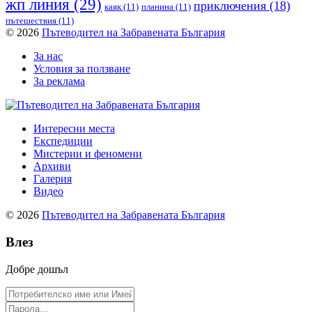
жп линия
(29)
приключения
(18)
каяк
(11)
планина
(11)
пътешествия
(11)
© 2026
Пътеводител на Забравената България
За нас
Условия за ползване
За реклама
Интересни места
Експедиции
Мистерии и феномени
Архиви
Галерия
Видео
© 2026
Пътеводител на Забравената България
Влез
Добре дошъл