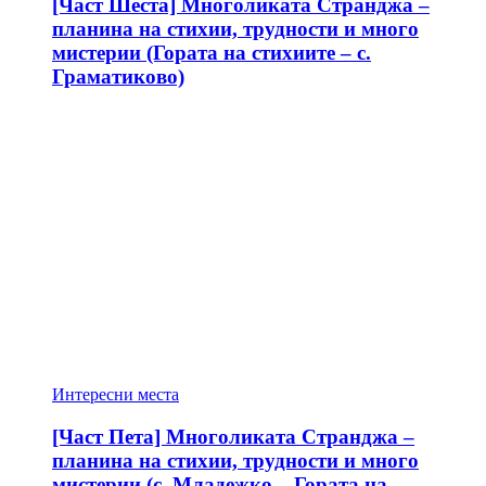
[Част Шеста] Многоликата Странджа –
планина на стихии, трудности и много
мистерии (Гората на стихиите – с.
Граматиково)
Интересни места
[Част Пета] Многоликата Странджа –
планина на стихии, трудности и много
мистерии (с. Младежко – Гората на