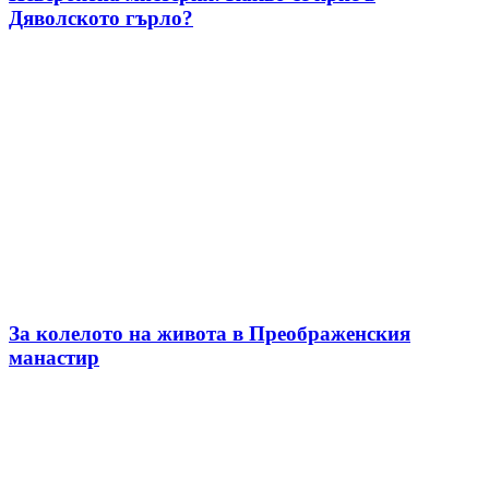
Дяволското гърло?
За колелото на живота в Преображенския
манастир