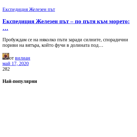
Експедиция Железен път
Експедиция Железен път – по пътя към морето:
…
Пробуждам се на няколко пъти заради силните, спорадични
пориви на вятъра, който фучи в долината под…
от
вилиан
май 17, 2020
282
Най-популярни