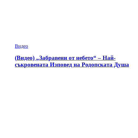
Видео
(Видео) „Забравени от небето“ – Най-
съкровената Изповед на Родопската Душа