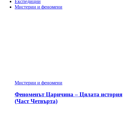
Експедиции
Мистерии и феномени
Мистерии и феномени
Феноменът Царичина – Цялата история
(Част Четвърта)