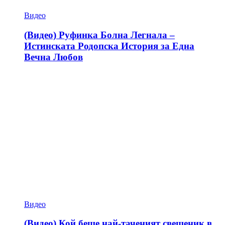
Видео
(Видео) Руфинка Болна Легнала –
Истинската Родопска История за Една
Вечна Любов
Видео
(Видео) Кой беше най-таченият свещеник в