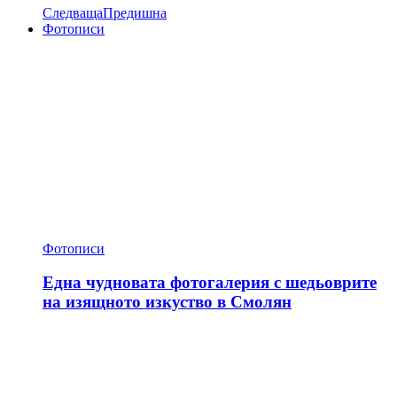
Следваща
Предишна
Фотописи
Фотописи
Една чудновата фотогалерия с шедьоврите
на изящното изкуство в Смолян