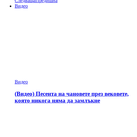
Следваща
Предишна
Видео
Видео
(Видео) Песента на чановете през вековете,
която никога няма да замлъкне