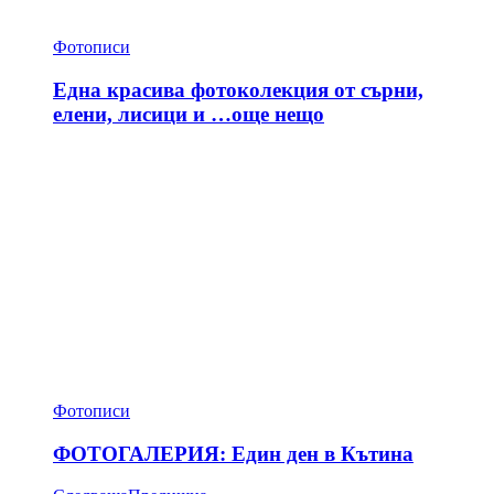
Фотописи
Една красива фотоколекция от сърни,
елени, лисици и …още нещо
Фотописи
ФОТОГАЛЕРИЯ: Един ден в Кътина