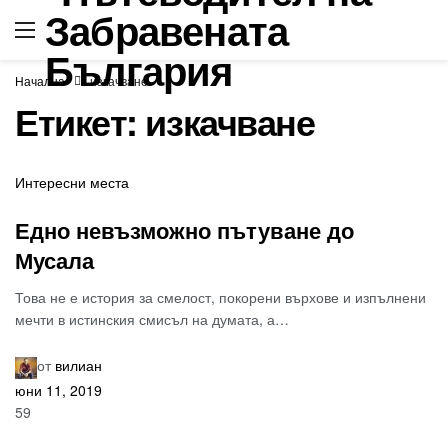
Начална
изкачване
Етикет:
изкачване
Интересни места
Едно невъзможно пътуване до
Мусала
Това не е история за смелост, покорени върхове и изпълнени
мечти в истинския смисъл на думата, а…
от
вилиан
юни 11, 2019
59