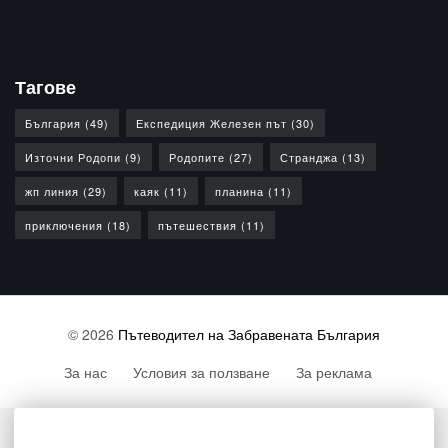
Тагове
България
(49)
Експедиция Железен път
(30)
Източни Родопи
(9)
Родопите
(27)
Странджа
(13)
жп линия
(29)
каяк
(11)
планина
(11)
приключения
(18)
пътешествия
(11)
© 2026
Пътеводител на Забравената България
За нас
Условия за ползване
За реклама