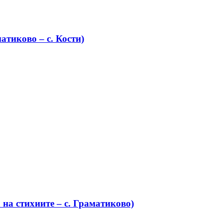
атиково – с. Кости)
на стихиите – с. Граматиково)