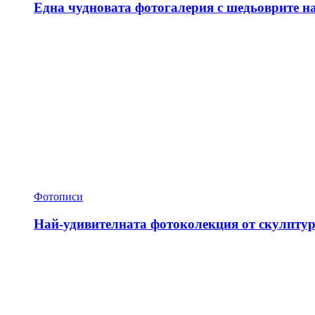
Една чудновата фотогалерия с шедьоврите н
Фотописи
Най-удивителната фотоколекция от скулптур