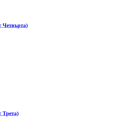
 Четвърта)
 Трета)