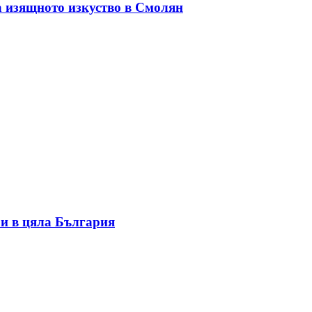
а изящното изкуство в Смолян
и в цяла България