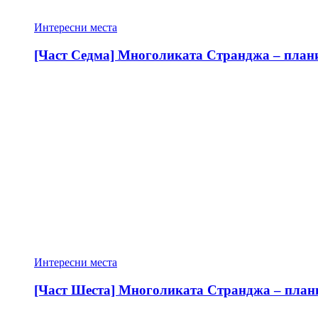
Интересни места
[Част Седма] Многоликата Странджа – планин
Интересни места
[Част Шеста] Многоликата Странджа – планин