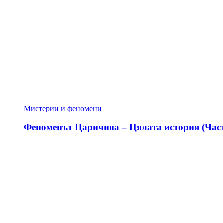
Мистерии и феномени
Феноменът Царичина – Цялата история (Част