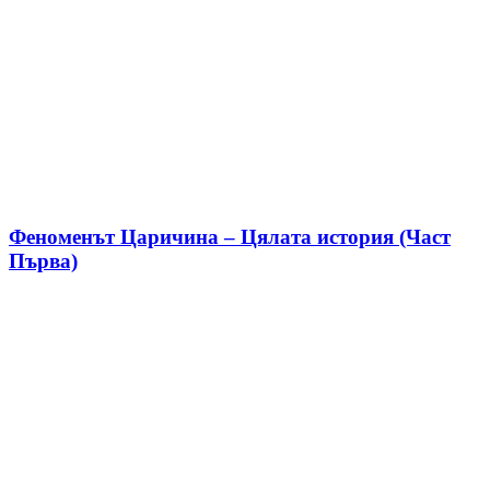
Феноменът Царичина – Цялата история (Част
Първа)