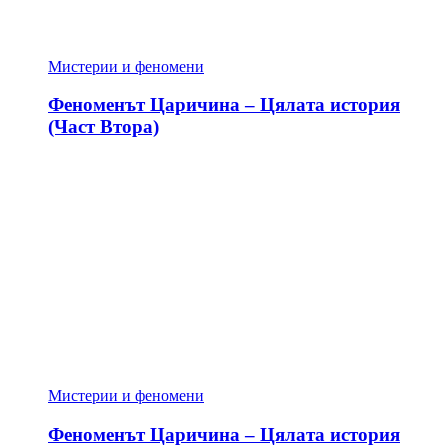
Мистерии и феномени
Феноменът Царичина – Цялата история
(Част Втора)
Мистерии и феномени
Феноменът Царичина – Цялата история