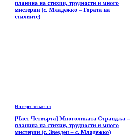
планина на стихии, трудности и много
мистерии (с. Младежко – Гората на
стихиите)
Интересни места
[Част Четвърта] Многоликата Странджа –
планина на стихии, трудности и много
мистерии (с. Звездец – с. Младежко)