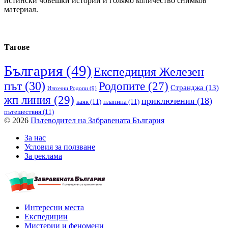
истински човешки истории и голямо количество снимков
материал.
Тагове
България
(49)
Експедиция Железен
път
(30)
Родопите
(27)
Странджа
(13)
Източни Родопи
(9)
жп линия
(29)
приключения
(18)
каяк
(11)
планина
(11)
пътешествия
(11)
© 2026
Пътеводител на Забравената България
За нас
Условия за ползване
За реклама
Интересни места
Експедиции
Мистерии и феномени