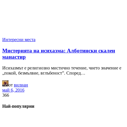
Интересни места
Мистерията на исихазма: Алботински скален
манастир
Исихазмът е религиозно мистично течение, чието значение е
„покой, безмълвие, вглъбеност”. Според…
от
вилиан
май 6, 2016
366
Най-популярни