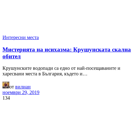
Интересни места
Мистерията на исихазма: Крушунската скална
обител
Крушунските водопади са едно от най-посещаваните и
харесвани места в България, където и…
от
вилиан
ноември 29, 2019
134