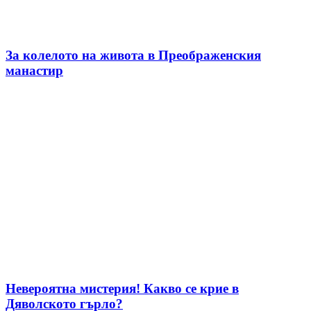
За колелото на живота в Преображенския
манастир
Невероятна мистерия! Какво се крие в
Дяволското гърло?