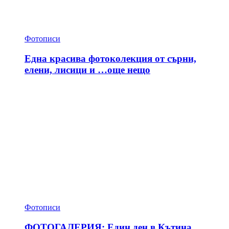
Фотописи
Една красива фотоколекция от сърни,
елени, лисици и …още нещо
Фотописи
ФОТОГАЛЕРИЯ: Един ден в Кътина