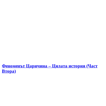
Феноменът Царичина – Цялата история (Част
Втора)