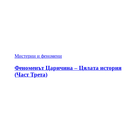
Мистерии и феномени
Феноменът Царичина – Цялата история
(Част Трета)