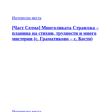
Интересни места
[Част Седма] Многоликата Странджа –
планина на стихии, трудности и много
мистерии (с. Граматиково – с. Кости)
Интересни места