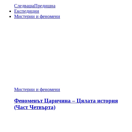
Следваща
Предишна
Експедиции
Мистерии и феномени
Мистерии и феномени
Феноменът Царичина – Цялата история
(Част Четвърта)