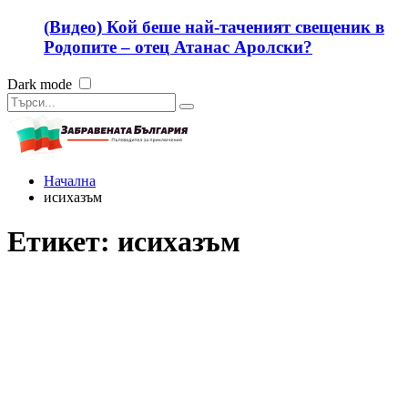
(Видео) Кой беше най-таченият свещеник в
Родопите – отец Атанас Аролски?
Dark mode
Начална
исихазъм
Етикет:
исихазъм