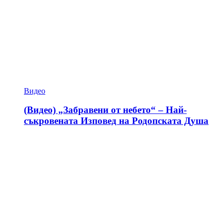
Видео
(Видео) „Забравени от небето“ – Най-
съкровената Изповед на Родопската Душа