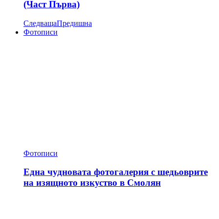
(Част Първа)
Следваща
Предишна
Фотописи
Фотописи
Една чудновата фотогалерия с шедьоврите
на изящното изкуство в Смолян