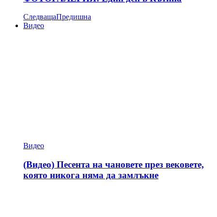
Следваща
Предишна
Видео
Видео
(Видео) Песента на чановете през вековете,
която никога няма да замлъкне