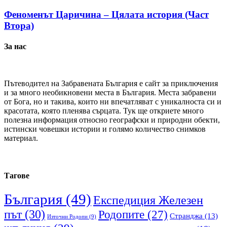
Феноменът Царичина – Цялата история (Част
Втора)
За нас
Пътеводител на Забравената България е сайт за приключения
и за много необикновени места в България. Места забравени
от Бога, но и такива, които ни впечатляват с уникалноста си и
красотата, която пленява сърцата. Тук ще откриете много
полезна информация относно географски и природни обекти,
истински човешки истории и голямо количество снимков
материал.
Тагове
България
(49)
Експедиция Железен
път
(30)
Родопите
(27)
Странджа
(13)
Източни Родопи
(9)