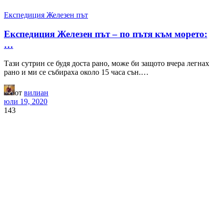
Експедиция Железен път
Експедиция Железен път – по пътя към морето:
…
Тази сутрин се будя доста рано, може би защото вчера легнах
рано и ми се събираха около 15 часа сън.…
от
вилиан
юли 19, 2020
143