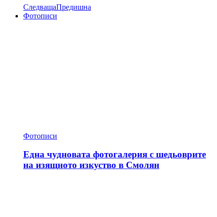
Следваща
Предишна
Фотописи
Фотописи
Една чудновата фотогалерия с шедьоврите
на изящното изкуство в Смолян