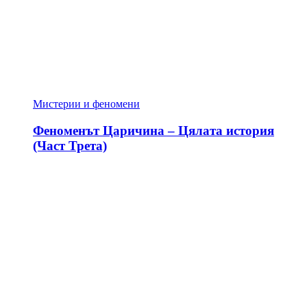
Мистерии и феномени
Феноменът Царичина – Цялата история
(Част Трета)