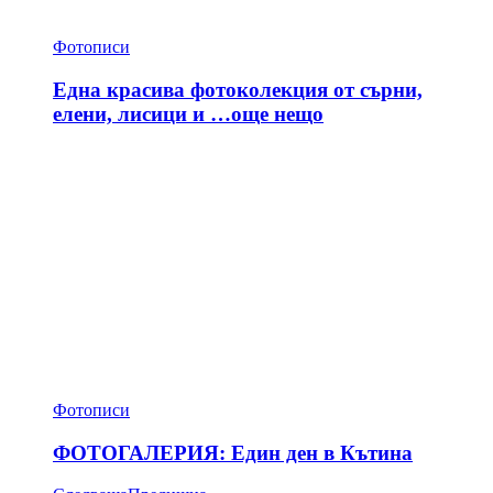
Фотописи
Една красива фотоколекция от сърни,
елени, лисици и …още нещо
Фотописи
ФОТОГАЛЕРИЯ: Един ден в Кътина