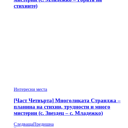
стихиите)
Интересни места
[Част Четвърта] Многоликата Странджа –
планина на стихии, трудности и много
мистерии (с. Звездец – с. Младежко)
Следваща
Предишна