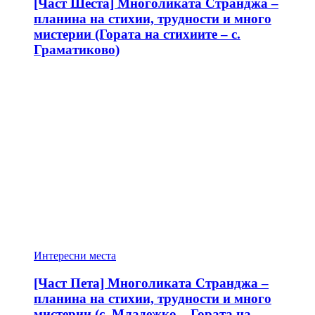
[Част Шеста] Многоликата Странджа –
планина на стихии, трудности и много
мистерии (Гората на стихиите – с.
Граматиково)
Интересни места
[Част Пета] Многоликата Странджа –
планина на стихии, трудности и много
мистерии (с. Младежко – Гората на