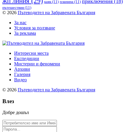
жп линия
(29)
приключения
(18)
каяк
(11)
планина
(11)
пътешествия
(11)
© 2026
Пътеводител на Забравената България
За нас
Условия за ползване
За реклама
Интересни места
Експедиции
Мистерии и феномени
Архиви
Галерия
Видео
© 2026
Пътеводител на Забравената България
Влез
Добре дошъл