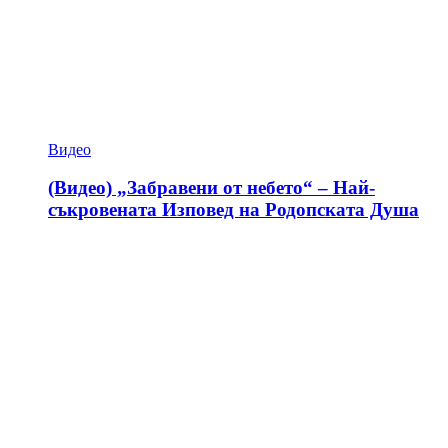
Видео
(Видео) „Забравени от небето“ – Най-
съкровената Изповед на Родопската Душа