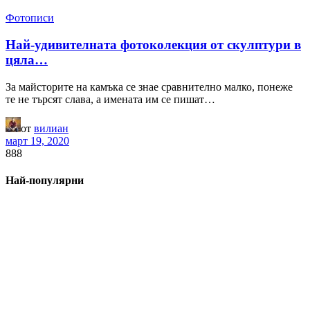
Фотописи
Най-удивителната фотоколекция от скулптури в
цяла…
За майсторите на камъка се знае сравнително малко, понеже
те не търсят слава, а имената им се пишат…
от
вилиан
март 19, 2020
888
Най-популярни