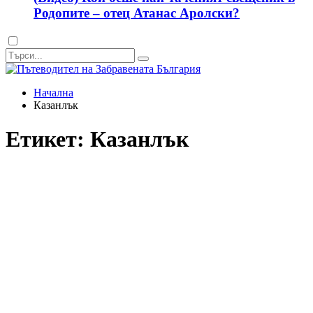
Родопите – отец Атанас Аролски?
Dark
mode
Начална
Казанлък
Етикет:
Казанлък