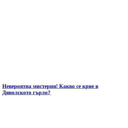
Невероятна мистерия! Какво се крие в
Дяволското гърло?