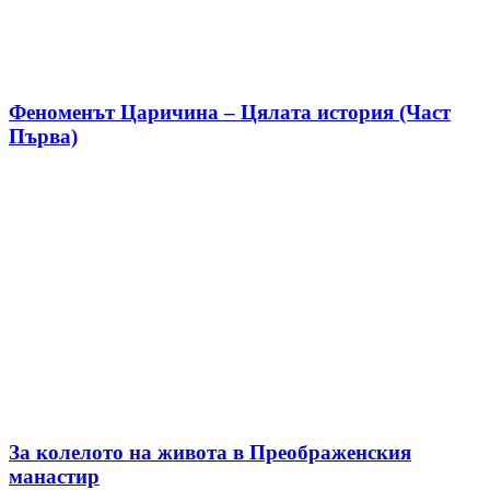
Феноменът Царичина – Цялата история (Част
Първа)
За колелото на живота в Преображенския
манастир