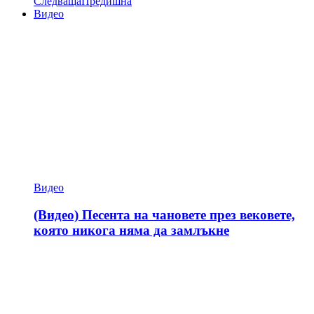
Следваща
Предишна
Видео
Видео
(Видео) Песента на чановете през вековете,
която никога няма да замлъкне