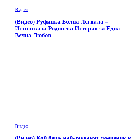
Видео
(Видео) Руфинка Болна Легнала –
Истинската Родопска История за Една
Вечна Любов
Видео
(Видео) Кой беше най-таченият свещеник в