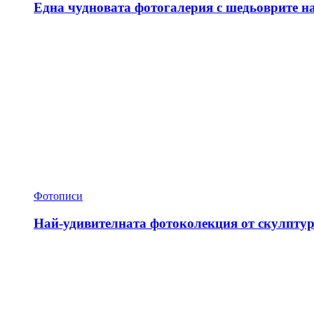
Една чудновата фотогалерия с шедьоврите н
Фотописи
Най-удивителната фотоколекция от скулптур