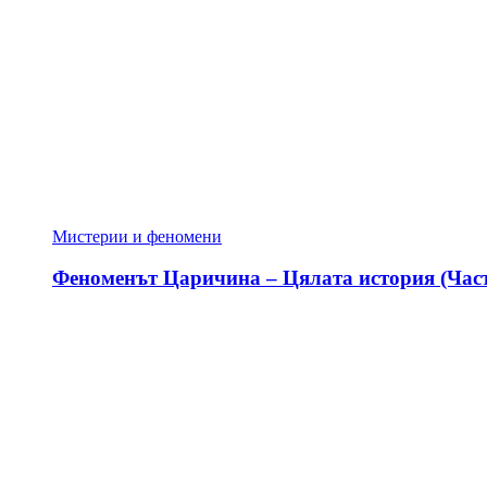
Мистерии и феномени
Феноменът Царичина – Цялата история (Част