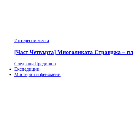
Интересни места
[Част Четвърта] Многоликата Странджа – пла
Следваща
Предишна
Експедиции
Мистерии и феномени