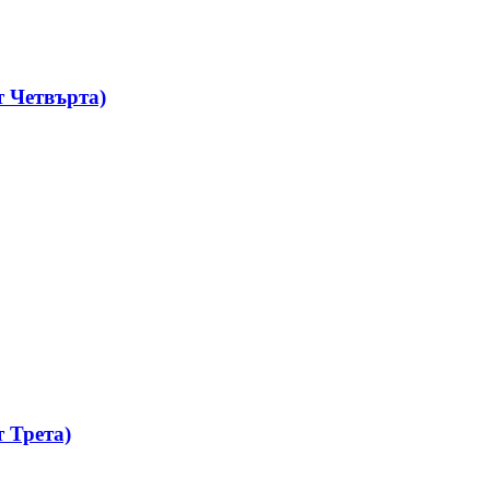
 Четвърта)
 Трета)