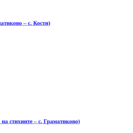
атиково – с. Кости)
на стихиите – с. Граматиково)