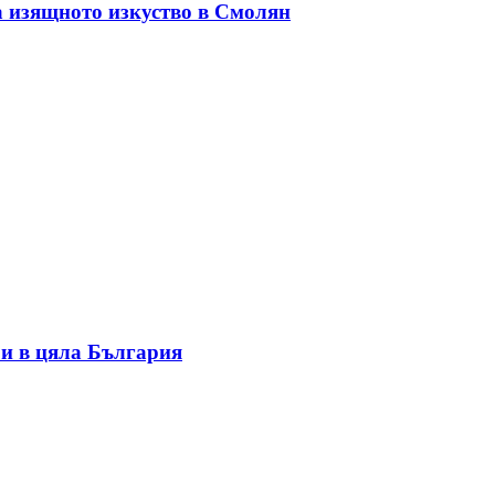
а изящното изкуство в Смолян
и в цяла България