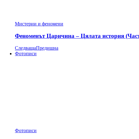
Мистерии и феномени
Феноменът Царичина – Цялата история (Час
Следваща
Предишна
Фотописи
Фотописи