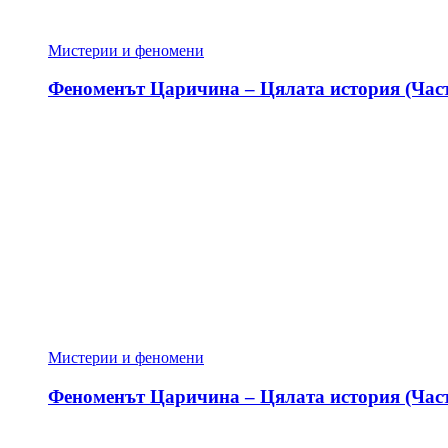
Мистерии и феномени
Феноменът Царичина – Цялата история (Част
Мистерии и феномени
Феноменът Царичина – Цялата история (Част