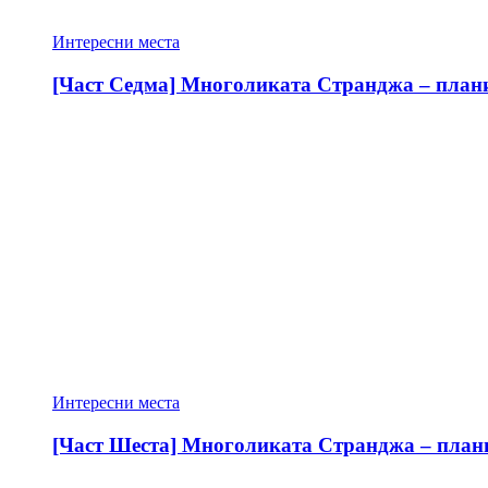
Интересни места
[Част Седма] Многоликата Странджа – планин
Интересни места
[Част Шеста] Многоликата Странджа – планин