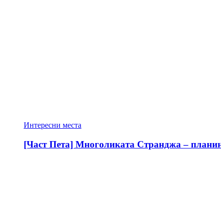
Интересни места
[Част Пета] Многоликата Странджа – планина