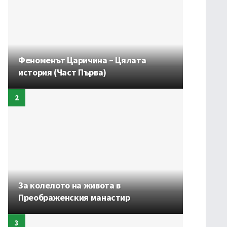
Феноменът Царичина – Цялата
история (Част Първа)
За колелото на живота в
Преображенския манастир