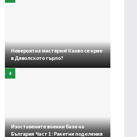
Невероятна мистерия! Какво се крие
в Дяволското гърло?
Изоставените военни бази на
България Част 1: Ракетни поделения