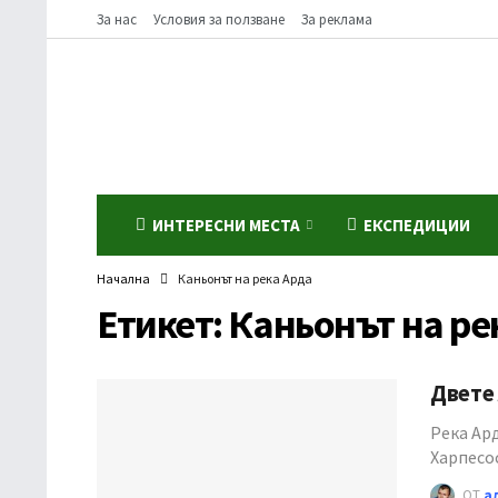
За нас
Условия за ползване
За реклама
ИНТЕРЕСНИ МЕСТА
ЕКСПЕДИЦИИ
Начална
Каньонът на река Арда
Етикет:
Каньонът на ре
Двете 
Река Ар
Харпесо
ОТ
а