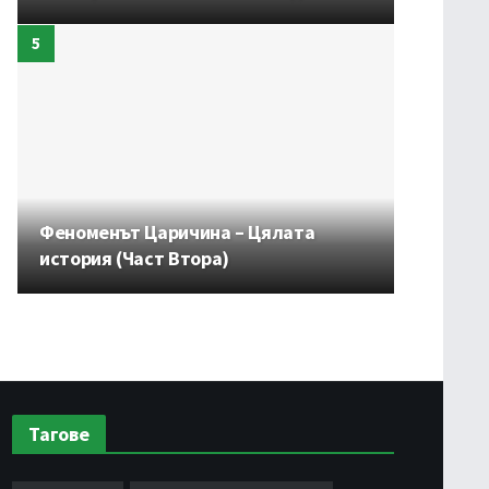
Феноменът Царичина – Цялата
история (Част Втора)
Тагове