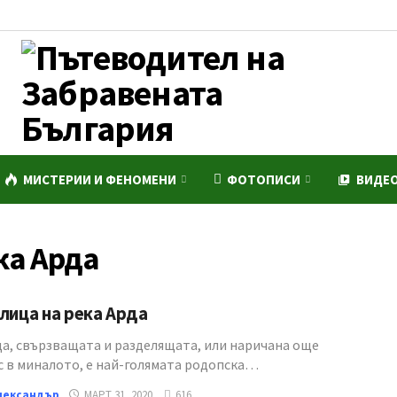
МИСТЕРИИ И ФЕНОМЕНИ
ФОТОПИСИ
ВИДЕ
ка Арда
лица на река Арда
да, свързващата и разделящата, или наричана още
с в миналото, е най-голямата родопска…
лександър
МАРТ 31, 2020
616