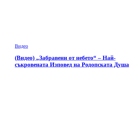
Видео
(Видео) „Забравени от небето“ – Най-
съкровената Изповед на Родопската Душа