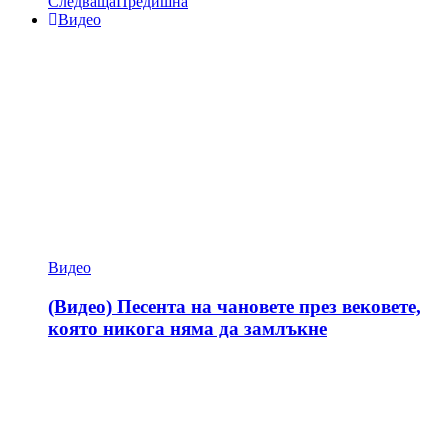
Следваща
Предишна
Видео
Видео
(Видео) Песента на чановете през вековете,
която никога няма да замлъкне