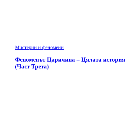
Мистерии и феномени
Феноменът Царичина – Цялата история
(Част Трета)