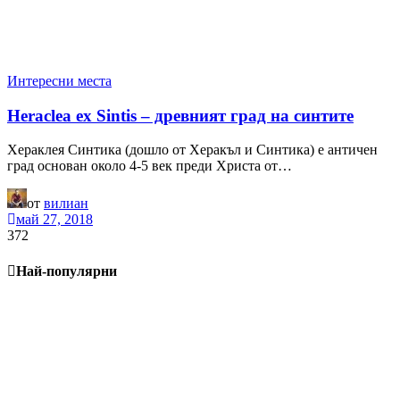
Интересни места
Heraclea ex Sintis – древният град на синтите
Хераклея Синтика (дошло от Херакъл и Синтика) е античен
град основан около 4-5 век преди Христа от…
от
вилиан
май 27, 2018
372
Най-популярни