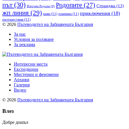
път
(30)
Родопите
(27)
Странджа
(13)
Източни Родопи
(9)
жп линия
(29)
приключения
(18)
каяк
(11)
планина
(11)
пътешествия
(11)
© 2026
Пътеводител на Забравената България
За нас
Условия за ползване
За реклама
Интересни места
Експедиции
Мистерии и феномени
Архиви
Галерия
Видео
© 2026
Пътеводител на Забравената България
Влез
Добре дошъл