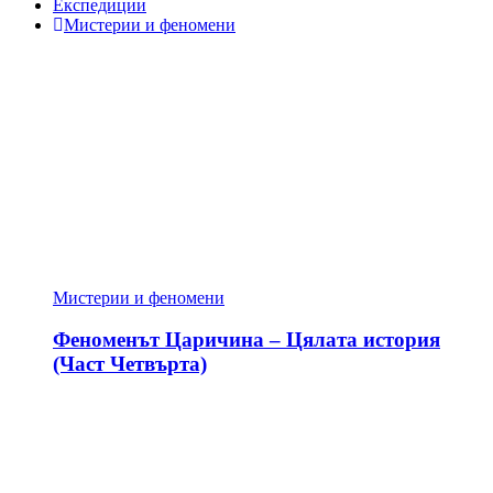
Експедиции
Мистерии и феномени
Мистерии и феномени
Феноменът Царичина – Цялата история
(Част Четвърта)