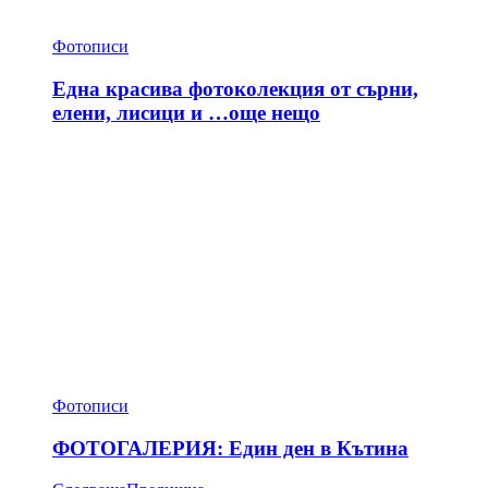
Фотописи
Една красива фотоколекция от сърни,
елени, лисици и …още нещо
Фотописи
ФОТОГАЛЕРИЯ: Един ден в Кътина