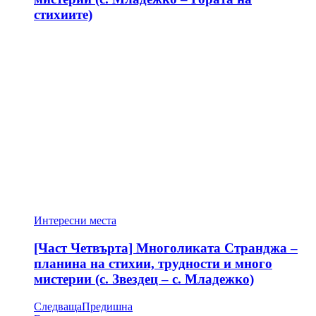
стихиите)
Интересни места
[Част Четвърта] Многоликата Странджа –
планина на стихии, трудности и много
мистерии (с. Звездец – с. Младежко)
Следваща
Предишна