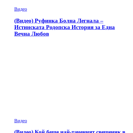
Видео
(Видео) Руфинка Болна Легнала –
Истинската Родопска История за Една
Вечна Любов
Видео
(Видео) Кой беше най-таченият свещеник в