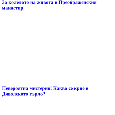
За колелото на живота в Преображенския
манастир
Невероятна мистерия! Какво се крие в
Дяволското гърло?