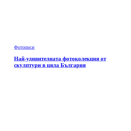
Фотописи
Най-удивителната фотоколекция от
скулптури в цяла България