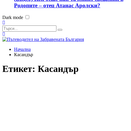
Родопите – отец Атанас Аролски?
Dark mode
Начална
Касандър
Етикет:
Касандър