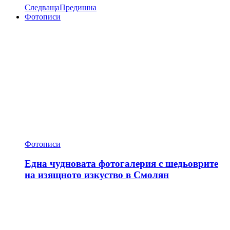
Следваща
Предишна
Фотописи
Фотописи
Една чудновата фотогалерия с шедьоврите
на изящното изкуство в Смолян