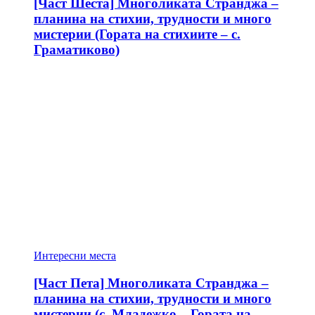
[Част Шеста] Многоликата Странджа –
планина на стихии, трудности и много
мистерии (Гората на стихиите – с.
Граматиково)
Интересни места
[Част Пета] Многоликата Странджа –
планина на стихии, трудности и много
мистерии (с. Младежко – Гората на