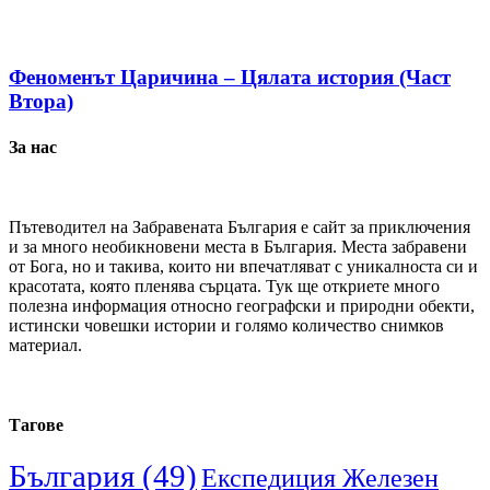
Феноменът Царичина – Цялата история (Част
Втора)
За нас
Пътеводител на Забравената България е сайт за приключения
и за много необикновени места в България. Места забравени
от Бога, но и такива, които ни впечатляват с уникалноста си и
красотата, която пленява сърцата. Тук ще откриете много
полезна информация относно географски и природни обекти,
истински човешки истории и голямо количество снимков
материал.
Тагове
България
(49)
Експедиция Железен