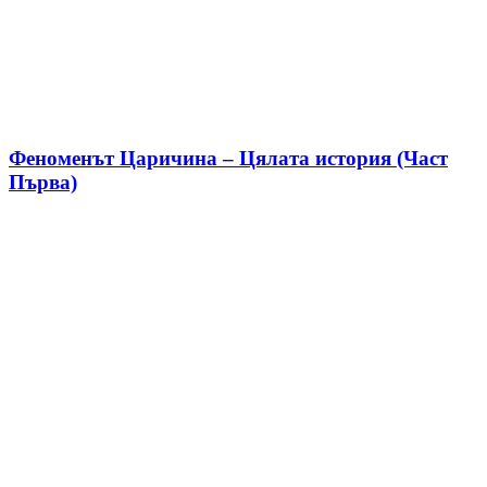
Феноменът Царичина – Цялата история (Част
Първа)