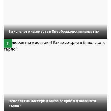
За колелото на живота в Преображенския манастир
Невероятна мистерия! Какво се крие в Дяволското
гърло?