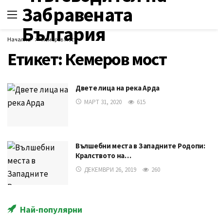
Начална
Кемеров мост
Етикет:
Кемеров мост
Двете лица на река Арда
МАРТ 31, 2020
615
Вълшебни места в Западните Родопи:
Кралството на…
ДЕКЕМВРИ 26, 2019
260
Най-популярни