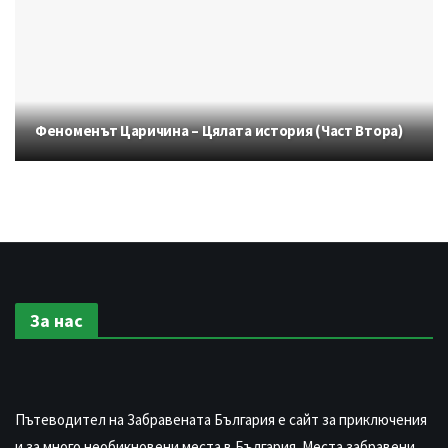
Феноменът Царичина – Цялата история (Част Втора)
За нас
Пътеводител на Забравената България е сайт за приключения
и за много необикновени места в България. Места забравени