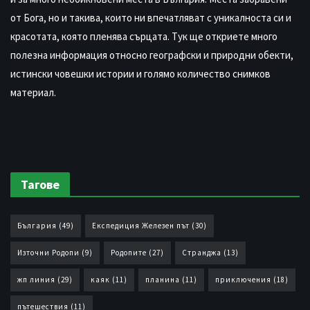
от Бога, но и такива, които ни впечатляват с уникалноста си и
красотата, която пленява сърцата. Тук ще откриете много
полезна информация относно географски и природни обекти,
истински човешки истории и голямо количество снимков
материал.
Тагове
България
(49)
Експедиция Железен път
(30)
Източни Родопи
(9)
Родопите
(27)
Странджа
(13)
жп линия
(29)
каяк
(11)
планина
(11)
приключения
(18)
пътешествия
(11)