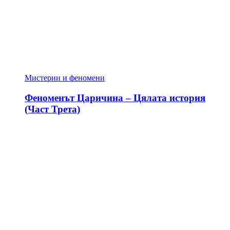
Мистерии и феномени
Феноменът Царичина – Цялата история
(Част Трета)