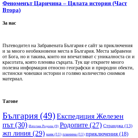
Феноменът Царичина – Цялата история (Част
Втора)
За нас
Пътеводител на Забравената България е сайт за приключения
и за много необикновени места в България. Места забравени
от Бога, но и такива, които ни впечатляват с уникалноста си и
красотата, която пленява сърцата. Тук ще откриете много
полезна информация относно географски и природни обекти,
истински човешки истории и голямо количество снимков
материал.
Тагове
България
(49)
Експедиция Железен
път
(30)
Родопите
(27)
Странджа
(13)
Източни Родопи
(9)
жп линия
(29)
приключения
(18)
каяк
(11)
планина
(11)