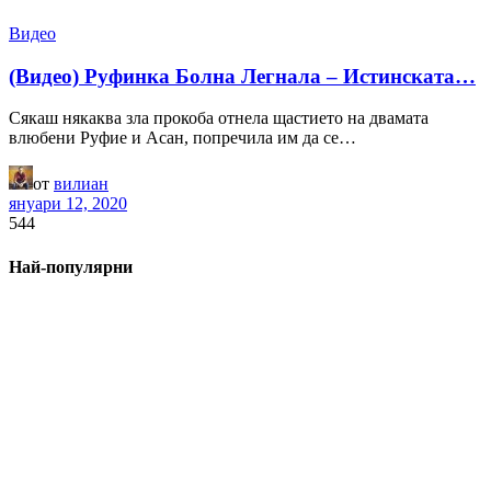
Видео
(Видео) Руфинка Болна Легнала – Истинската…
Сякаш някаква зла прокоба отнела щастието на двамата
влюбени Руфие и Асан, попречила им да се…
от
вилиан
януари 12, 2020
544
Най-популярни