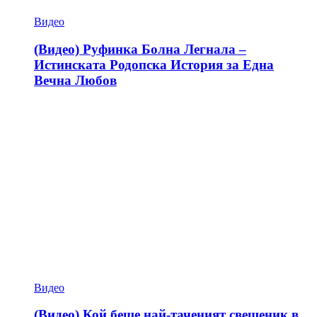
Видео
(Видео) Руфинка Болна Легнала –
Истинската Родопска История за Една
Вечна Любов
Видео
(Видео) Кой беше най-таченият свещеник в