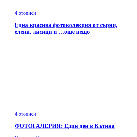
Фотописи
Една красива фотоколекция от сърни,
елени, лисици и …още нещо
Фотописи
ФОТОГАЛЕРИЯ: Един ден в Кътина