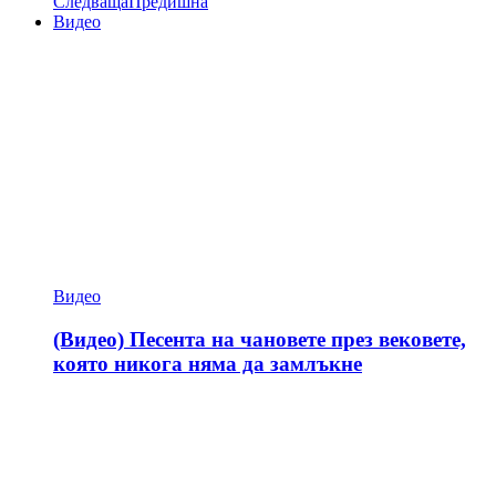
Следваща
Предишна
Видео
Видео
(Видео) Песента на чановете през вековете,
която никога няма да замлъкне