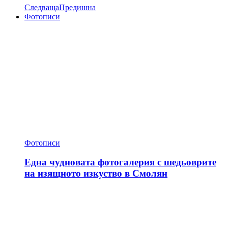
Следваща
Предишна
Фотописи
Фотописи
Една чудновата фотогалерия с шедьоврите
на изящното изкуство в Смолян