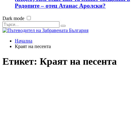
Родопите – отец Атанас Аролски?
Dark mode
Начална
Краят на песента
Етикет:
Краят на песента