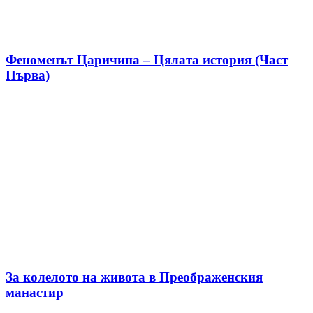
Феноменът Царичина – Цялата история (Част
Първа)
За колелото на живота в Преображенския
манастир