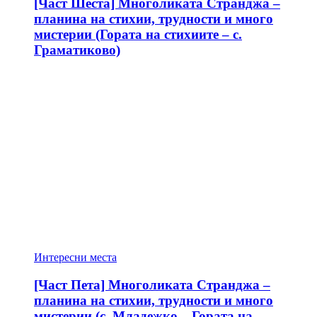
[Част Шеста] Многоликата Странджа –
планина на стихии, трудности и много
мистерии (Гората на стихиите – с.
Граматиково)
Интересни места
[Част Пета] Многоликата Странджа –
планина на стихии, трудности и много
мистерии (с. Младежко – Гората на