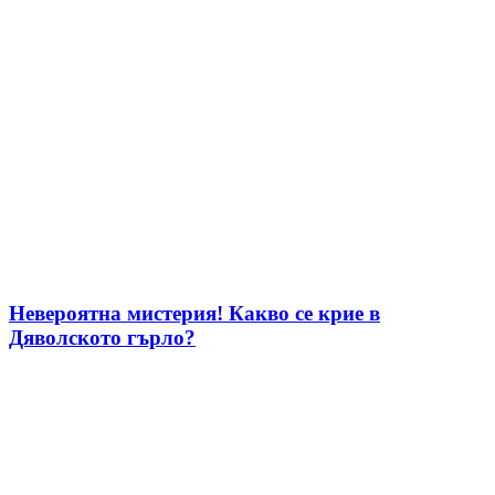
Невероятна мистерия! Какво се крие в
Дяволското гърло?