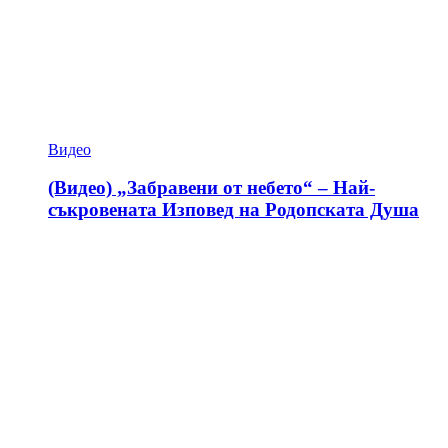
Видео
(Видео) „Забравени от небето“ – Най-
съкровената Изповед на Родопската Душа