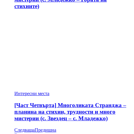
стихиите)
Интересни места
[Част Четвърта] Многоликата Странджа –
планина на стихии, трудности и много
мистерии (с. Звездец – с. Младежко)
Следваща
Предишна