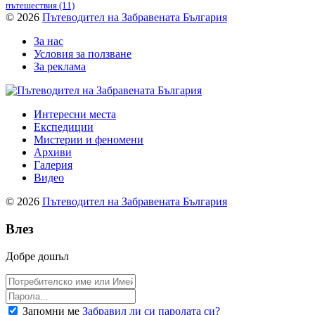
пътешествия
(11)
© 2026
Пътеводител на Забравената България
За нас
Условия за ползване
За реклама
Интересни места
Експедиции
Мистерии и феномени
Архиви
Галерия
Видео
© 2026
Пътеводител на Забравената България
Влез
Добре дошъл
Запомни ме
Забравил ли си паролата си?