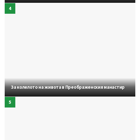
За колелото на живота в Преображенския манастир