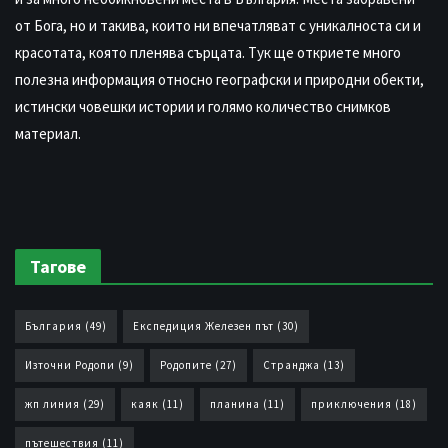
от Бога, но и такива, които ни впечатляват с уникалноста си и
красотата, която пленява сърцата. Тук ще откриете много
полезна информация относно географски и природни обекти,
истински човешки истории и голямо количество снимков
материал.
Тагове
България
(49)
Експедиция Железен път
(30)
Източни Родопи
(9)
Родопите
(27)
Странджа
(13)
жп линия
(29)
каяк
(11)
планина
(11)
приключения
(18)
пътешествия
(11)