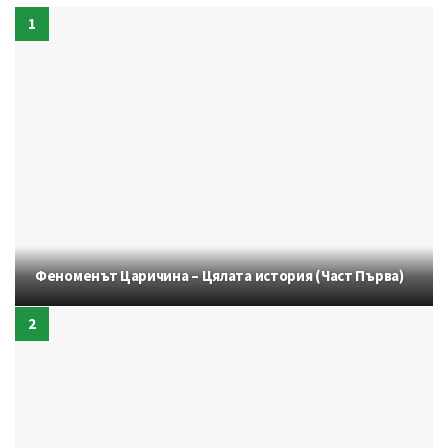
Феноменът Царичина – Цялата история (Част Първа)