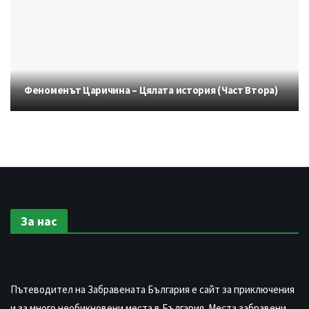
Феноменът Царичина – Цялата история (Част Втора)
За нас
Пътеводител на Забравената България е сайт за приключения
и за много необикновени места в България. Места забравени