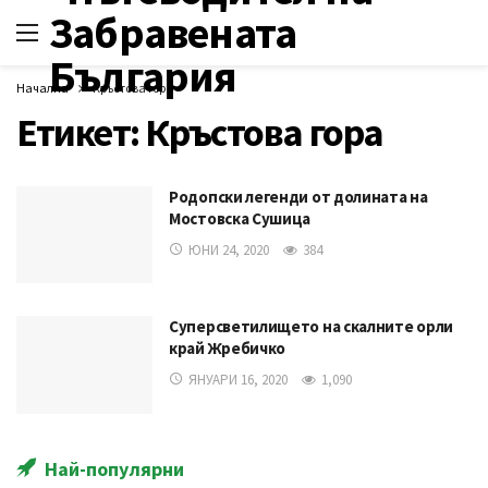
Начална
Кръстова гора
Етикет:
Кръстова гора
Родопски легенди от долината на
Мостовска Сушица
ЮНИ 24, 2020
384
Суперсветилището на скалните орли
край Жребичко
ЯНУАРИ 16, 2020
1,090
Най-популярни