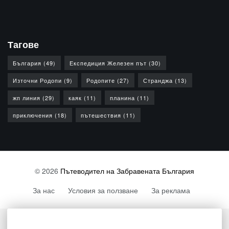
Тагове
България
(49)
Експедиция Железен път
(30)
Източни Родопи
(9)
Родопите
(27)
Странджа
(13)
жп линия
(29)
каяк
(11)
планина
(11)
приключения
(18)
пътешествия
(11)
© 2026
Пътеводител на Забравената България
За нас
Условия за ползване
За реклама