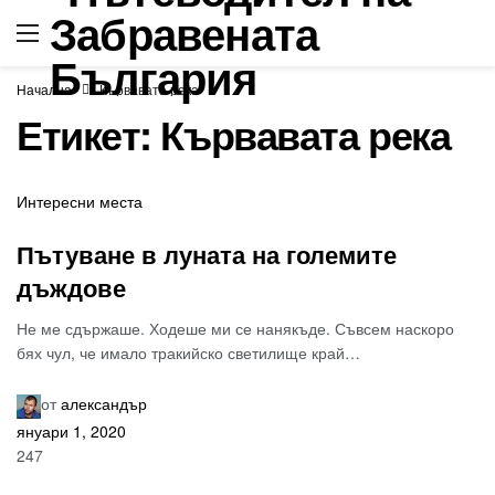
Начална
Кървавата река
Етикет:
Кървавата река
Интересни места
Пътуване в луната на големите
дъждове
Не ме сдържаше. Ходеше ми се нанякъде. Съвсем наскоро
бях чул, че имало тракийско светилище край…
от
александър
януари 1, 2020
247