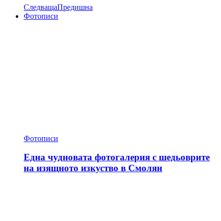
Следваща
Предишна
Фотописи
Фотописи
Една чудновата фотогалерия с шедьоврите
на изящното изкуство в Смолян