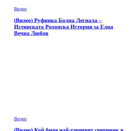
Видео
(Видео) Руфинка Болна Легнала –
Истинската Родопска История за Една
Вечна Любов
Видео
(Видео) Кой беше най-таченият свещеник в