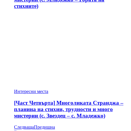
стихиите)
Интересни места
[Част Четвърта] Многоликата Странджа –
планина на стихии, трудности и много
мистерии (с. Звездец – с. Младежко)
Следваща
Предишна