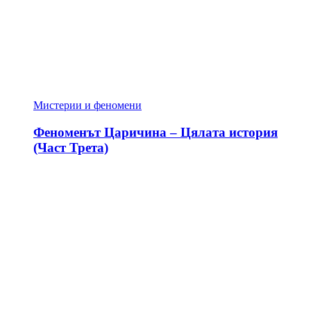
Мистерии и феномени
Феноменът Царичина – Цялата история
(Част Трета)