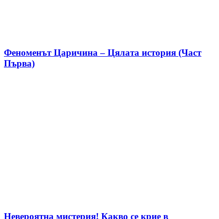
Феноменът Царичина – Цялата история (Част
Първа)
Невероятна мистерия! Какво се крие в