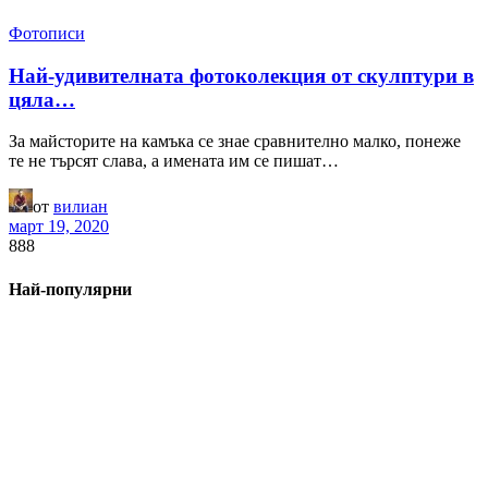
Фотописи
Най-удивителната фотоколекция от скулптури в
цяла…
За майсторите на камъка се знае сравнително малко, понеже
те не търсят слава, а имената им се пишат…
от
вилиан
март 19, 2020
888
Най-популярни