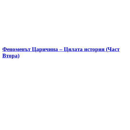
Феноменът Царичина – Цялата история (Част
Втора)