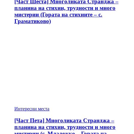
[Част Шеста] Многоликата Странджа –
планина на стихии, трудности и много
мистерии (Гората на стихиите – с.
Граматиково)
Интересни места
[Част Пета] Многоликата Странджа –
планина на стихии, трудности и много
мистерии (с. Младежко – Гората на