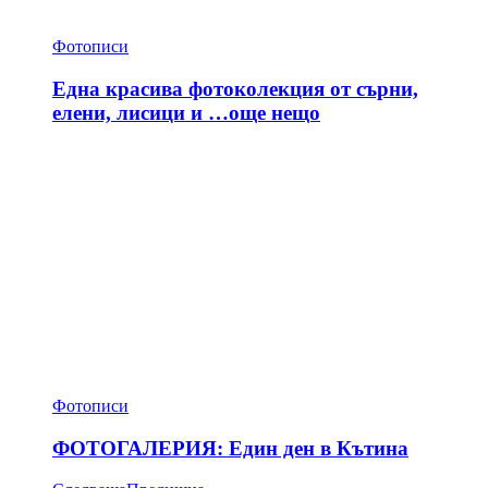
Фотописи
Една красива фотоколекция от сърни,
елени, лисици и …още нещо
Фотописи
ФОТОГАЛЕРИЯ: Един ден в Кътина