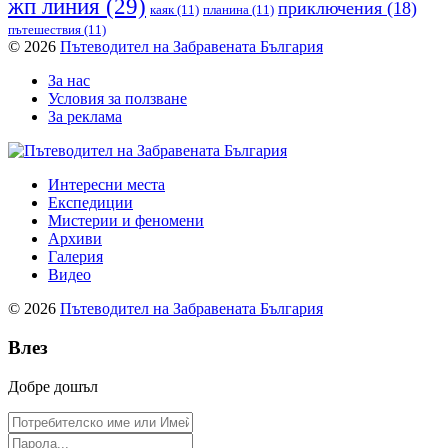
жп линия
(29)
приключения
(18)
каяк
(11)
планина
(11)
пътешествия
(11)
© 2026
Пътеводител на Забравената България
За нас
Условия за ползване
За реклама
Интересни места
Експедиции
Мистерии и феномени
Архиви
Галерия
Видео
© 2026
Пътеводител на Забравената България
Влез
Добре дошъл