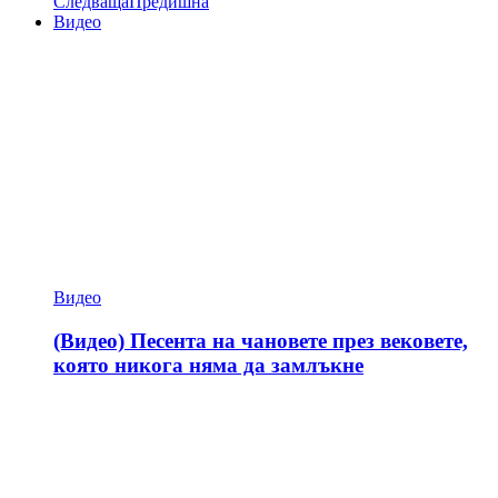
Следваща
Предишна
Видео
Видео
(Видео) Песента на чановете през вековете,
която никога няма да замлъкне