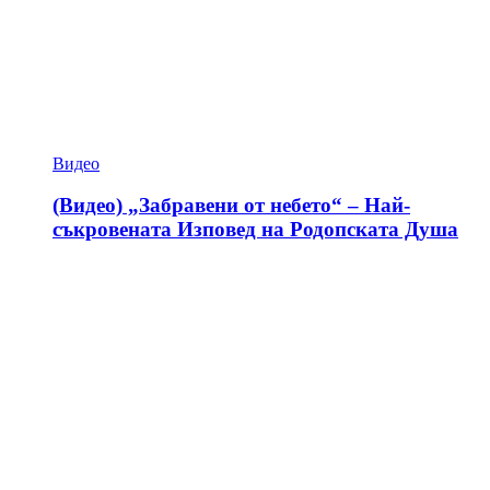
Видео
(Видео) „Забравени от небето“ – Най-
съкровената Изповед на Родопската Душа