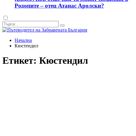
Родопите – отец Атанас Аролски?
Dark
mode
Начална
Кюстендил
Етикет:
Кюстендил