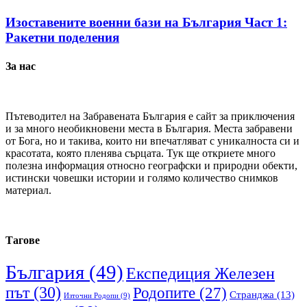
Изоставените военни бази на България Част 1:
Ракетни поделения
За нас
Пътеводител на Забравената България е сайт за приключения
и за много необикновени места в България. Места забравени
от Бога, но и такива, които ни впечатляват с уникалноста си и
красотата, която пленява сърцата. Тук ще откриете много
полезна информация относно географски и природни обекти,
истински човешки истории и голямо количество снимков
материал.
Тагове
България
(49)
Експедиция Железен
път
(30)
Родопите
(27)
Странджа
(13)
Източни Родопи
(9)