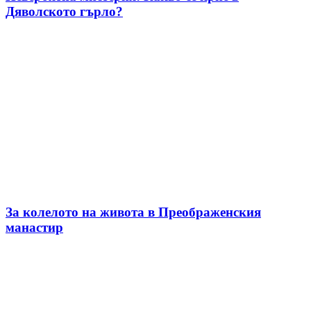
Дяволското гърло?
За колелото на живота в Преображенския
манастир