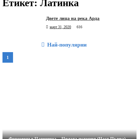
Етикет:
Латинка
Двете лица на река Арда
март 31, 2020
616
Най-популярни
Феноменът Царичина – Цялата история (Част Първа)