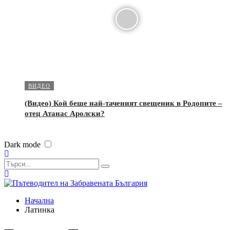
ВИДЕО
(Видео) Кой беше най-таченият свещеник в Родопите –
отец Атанас Аролски?
Dark mode
Начална
Латинка