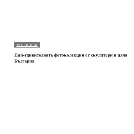
ФОТОПИСИ
Най-удивителната фотоколекция от скулптури в цяла
България