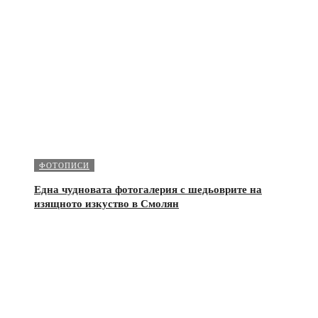
ФОТОПИСИ
Една чудновата фотогалерия с шедьоврите на
изящното изкуство в Смолян