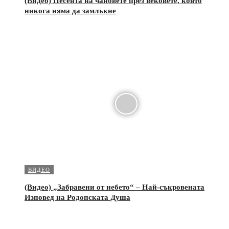
(Видео) Песента на чановете през вековете, която
никога няма да замлъкне
ВИДЕО
(Видео) „Забравени от небето“ – Най-съкровената
Изповед на Родопската Душа