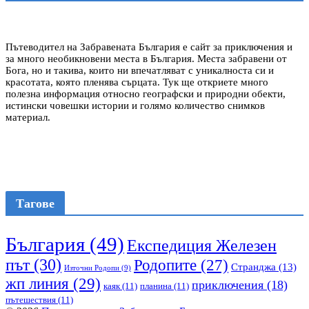
Пътеводител на Забравената България е сайт за приключения и
за много необикновени места в България. Места забравени от
Бога, но и такива, които ни впечатляват с уникалноста си и
красотата, която пленява сърцата. Тук ще откриете много
полезна информация относно географски и природни обекти,
истински човешки истории и голямо количество снимков
материал.
Тагове
България
(49)
Експедиция Железен
път
(30)
Родопите
(27)
Странджа
(13)
Източни Родопи
(9)
жп линия
(29)
приключения
(18)
каяк
(11)
планина
(11)
пътешествия
(11)