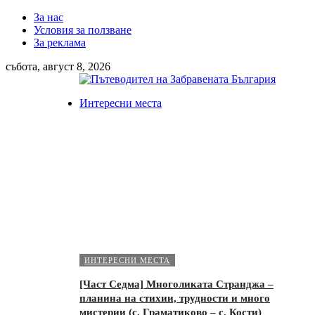
За нас
Условия за ползване
За реклама
събота, август 8, 2026
Интересни места
ИНТЕРЕСНИ МЕСТА
[Част Седма] Многоликата Странджа –
планина на стихии, трудности и много
мистерии (с. Граматиково – с. Кости)