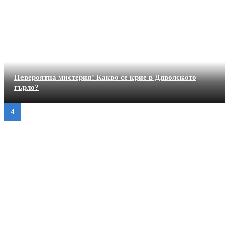
Невероятна мистерия! Какво се крие в Дяволското
гърло?