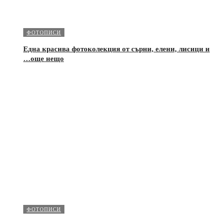
ФОТОПИСИ
Една красива фотоколекция от сърни, елени, лисици и
…още нещо
ФОТОПИСИ