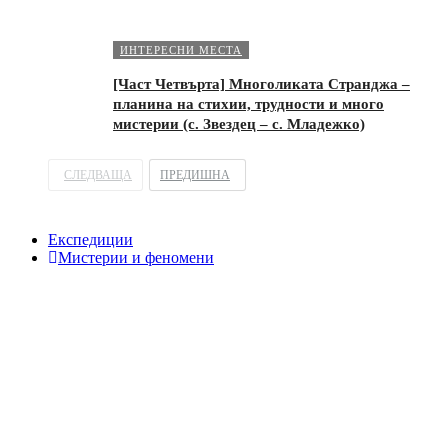
ИНТЕРЕСНИ МЕСТА
[Част Четвърта] Многоликата Странджа –
планина на стихии, трудности и много
мистерии (с. Звездец – с. Младежко)
СЛЕДВАЩА
ПРЕДИШНА
Експедиции
Мистерии и феномени