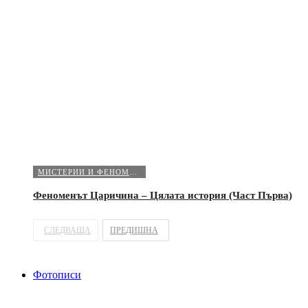
МИСТЕРИИ И ФЕНОМЕНИ
Феноменът Царичина – Цялата история (Част Първа)
СЛЕДВАЩА
ПРЕДИШНА
Фотописи