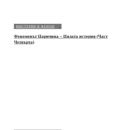
МИСТЕРИИ И ФЕНОМЕНИ
Феноменът Царичина – Цялата история (Част
Четвърта)