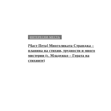
ИНТЕРЕСНИ МЕСТА
[Част Пета] Многоликата Странджа –
планина на стихии, трудности и много
мистерии (с. Младежко – Гората на
стихиите)