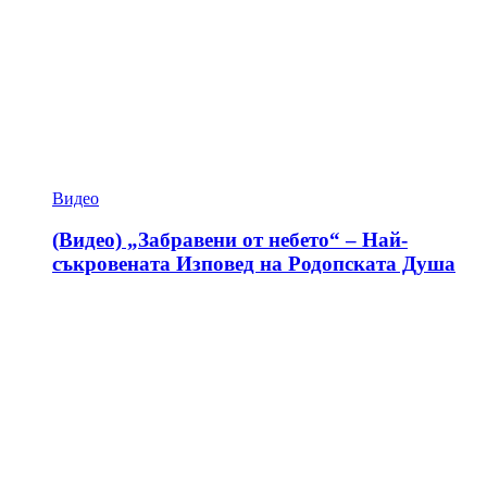
Видео
(Видео) „Забравени от небето“ – Най-
съкровената Изповед на Родопската Душа