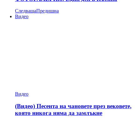
Следваща
Предишна
Видео
Видео
(Видео) Песента на чановете през вековете,
която никога няма да замлъкне