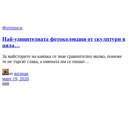
Фотописи
Най-удивителната фотоколекция от скулптури в
цяла…
За майсторите на камъка се знае сравнително малко, понеже
те не търсят слава, а имената им се пишат…
от
вилиан
март 19, 2020
888