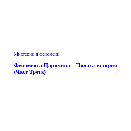
Мистерии и феномени
Феноменът Царичина – Цялата история
(Част Трета)