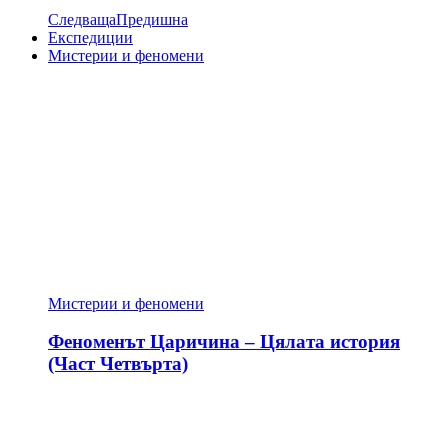
Следваща
Предишна
Експедиции
Мистерии и феномени
Мистерии и феномени
Феноменът Царичина – Цялата история
(Част Четвърта)