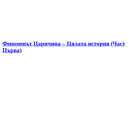
Феноменът Царичина – Цялата история (Част
Първа)