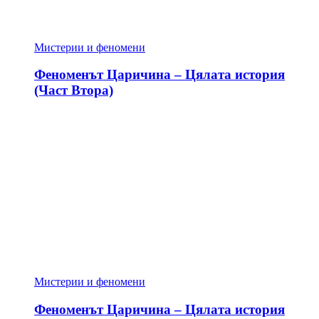
Мистерии и феномени
Феноменът Царичина – Цялата история
(Част Втора)
Мистерии и феномени
Феноменът Царичина – Цялата история