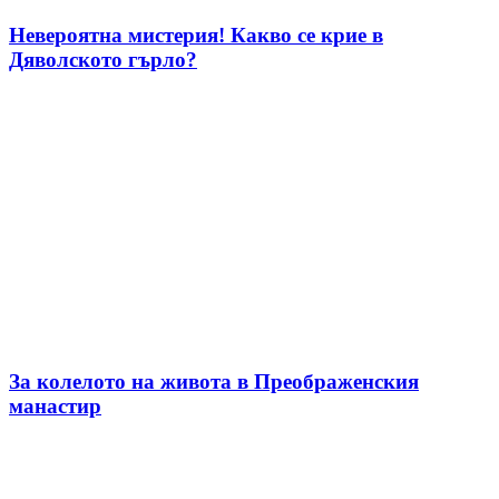
Невероятна мистерия! Какво се крие в
Дяволското гърло?
За колелото на живота в Преображенския
манастир