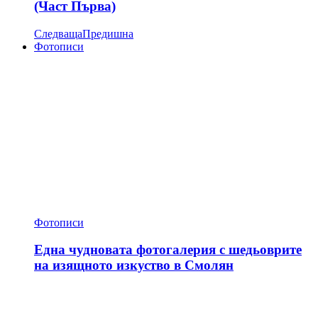
(Част Първа)
Следваща
Предишна
Фотописи
Фотописи
Една чудновата фотогалерия с шедьоврите
на изящното изкуство в Смолян