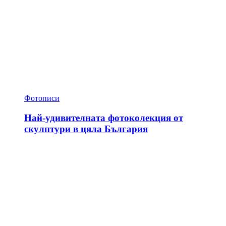
Фотописи
Най-удивителната фотоколекция от
скулптури в цяла България