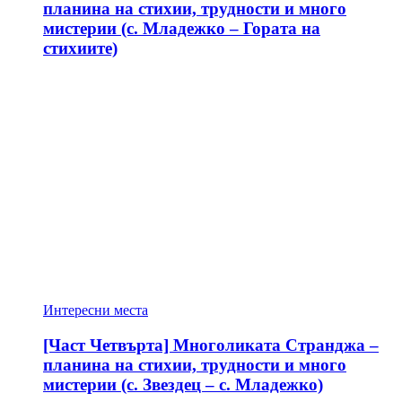
планина на стихии, трудности и много
мистерии (с. Младежко – Гората на
стихиите)
Интересни места
[Част Четвърта] Многоликата Странджа –
планина на стихии, трудности и много
мистерии (с. Звездец – с. Младежко)