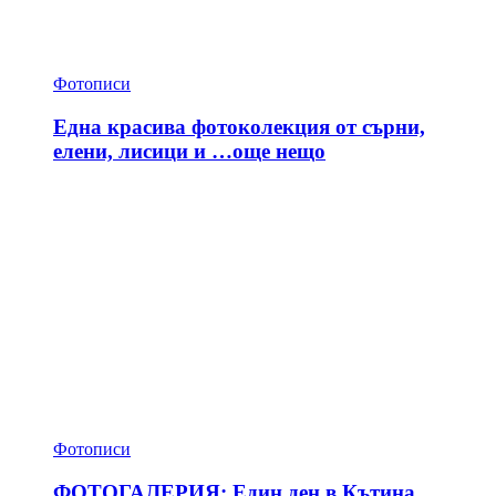
Фотописи
Една красива фотоколекция от сърни,
елени, лисици и …още нещо
Фотописи
ФОТОГАЛЕРИЯ: Един ден в Кътина