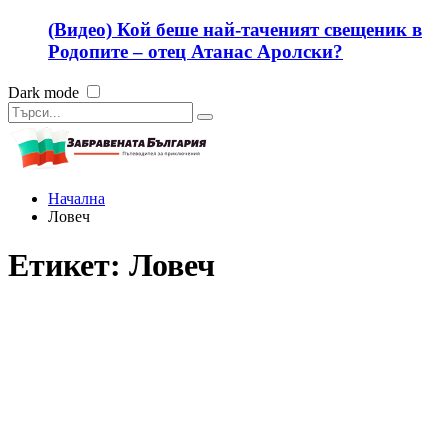
(Видео) Кой беше най-таченият свещеник в
Родопите – отец Атанас Аролски?
Dark mode
Начална
Ловеч
Етикет:
Ловеч