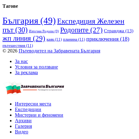
Тагове
България
(49)
Експедиция Железен
път
(30)
Родопите
(27)
Странджа
(13)
Източни Родопи
(9)
жп линия
(29)
приключения
(18)
каяк
(11)
планина
(11)
пътешествия
(11)
© 2026
Пътеводител на Забравената България
За нас
Условия за ползване
За реклама
Интересни места
Експедиции
Мистерии и феномени
Архиви
Галерия
Видео