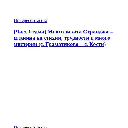
Интересни места
[Част Седма] Многоликата Странджа –
планина на стихии, трудности и много
мистерии (с. Граматиково – с. Кости)
Интересни места