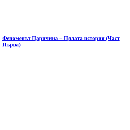
Феноменът Царичина – Цялата история (Част
Първа)