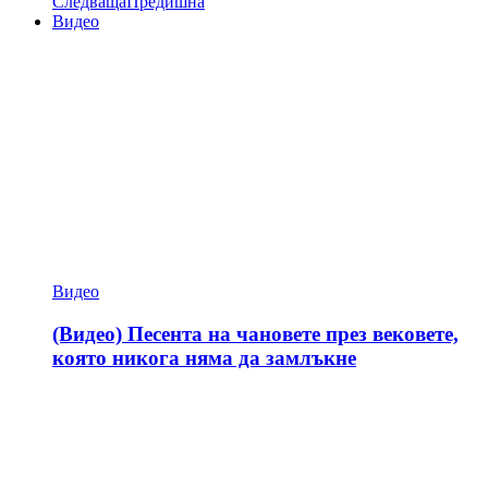
Следваща
Предишна
Видео
Видео
(Видео) Песента на чановете през вековете,
която никога няма да замлъкне