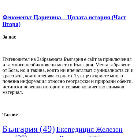
Феноменът Царичина – Цялата история (Част
Втора)
За нас
Пътеводител на Забравената България е сайт за приключения
и за много необикновени места в България. Места забравени
от Бога, но и такива, които ни впечатляват с уникалноста си и
красотата, която пленява сърцата. Тук ще откриете много
полезна информация относно географски и природни обекти,
истински човешки истории и голямо количество снимков
материал.
Тагове
България
(49)
Експедиция Железен