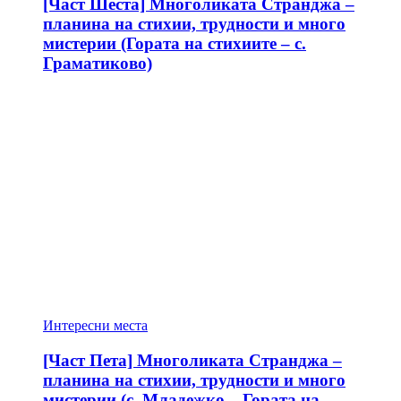
[Част Шеста] Многоликата Странджа –
планина на стихии, трудности и много
мистерии (Гората на стихиите – с.
Граматиково)
Интересни места
[Част Пета] Многоликата Странджа –
планина на стихии, трудности и много
мистерии (с. Младежко – Гората на