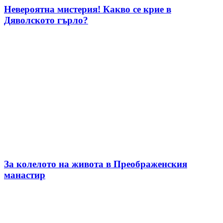
Невероятна мистерия! Какво се крие в
Дяволското гърло?
За колелото на живота в Преображенския
манастир