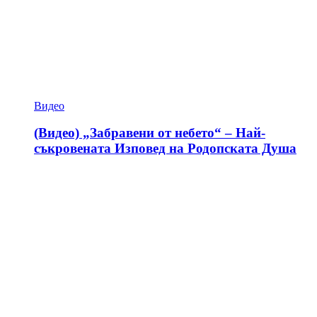
Видео
(Видео) „Забравени от небето“ – Най-
съкровената Изповед на Родопската Душа