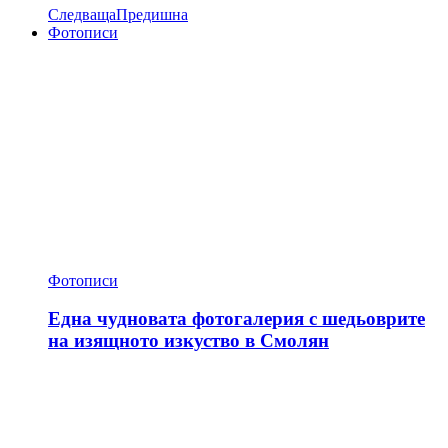
Следваща
Предишна
Фотописи
Фотописи
Една чудновата фотогалерия с шедьоврите
на изящното изкуство в Смолян