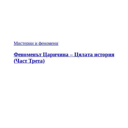
Мистерии и феномени
Феноменът Царичина – Цялата история
(Част Трета)