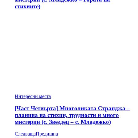
стихиите)
Интересни места
[Част Четвърта] Многоликата Странджа –
планина на стихии, трудности и много
мистерии (с. Звездец – с. Младежко)
Следваща
Предишна