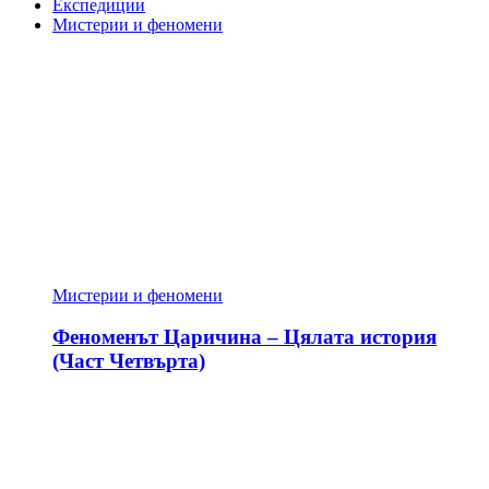
Експедиции
Мистерии и феномени
Мистерии и феномени
Феноменът Царичина – Цялата история
(Част Четвърта)