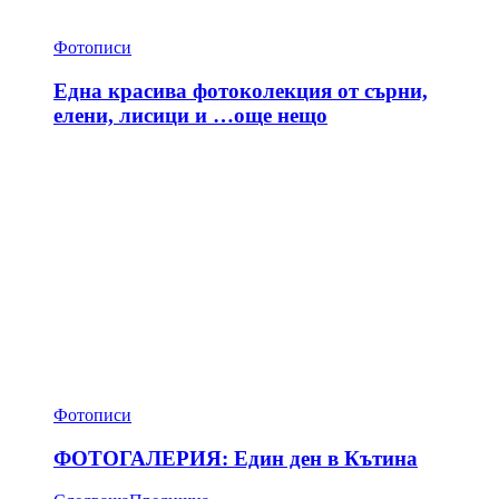
Фотописи
Една красива фотоколекция от сърни,
елени, лисици и …още нещо
Фотописи
ФОТОГАЛЕРИЯ: Един ден в Кътина