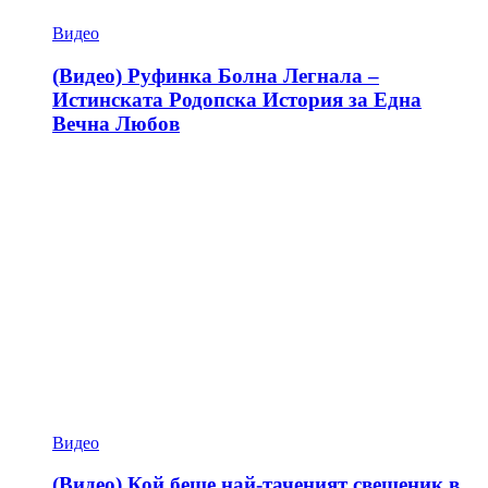
Видео
(Видео) Руфинка Болна Легнала –
Истинската Родопска История за Една
Вечна Любов
Видео
(Видео) Кой беше най-таченият свещеник в