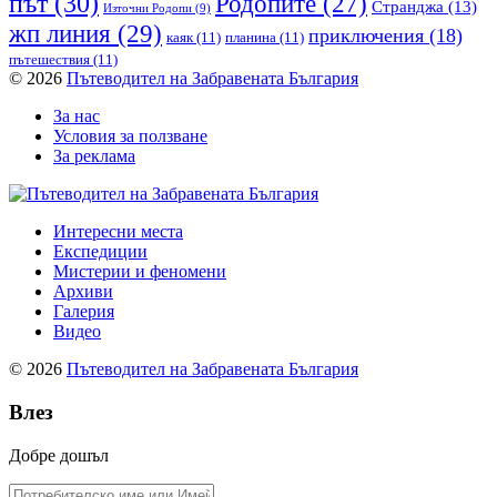
път
(30)
Родопите
(27)
Странджа
(13)
Източни Родопи
(9)
жп линия
(29)
приключения
(18)
каяк
(11)
планина
(11)
пътешествия
(11)
© 2026
Пътеводител на Забравената България
За нас
Условия за ползване
За реклама
Интересни места
Експедиции
Мистерии и феномени
Архиви
Галерия
Видео
© 2026
Пътеводител на Забравената България
Влез
Добре дошъл