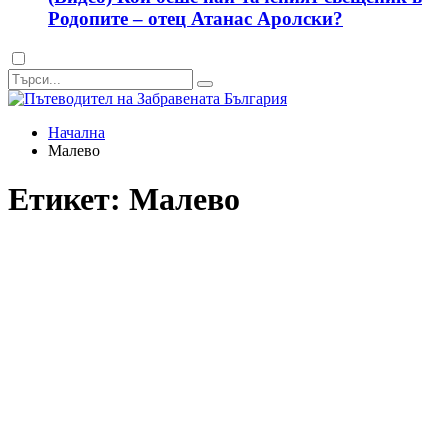
Родопите – отец Атанас Аролски?
Dark
mode
Начална
Малево
Етикет:
Малево