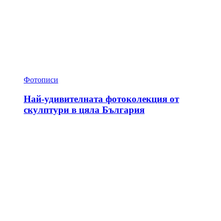
Фотописи
Най-удивителната фотоколекция от
скулптури в цяла България