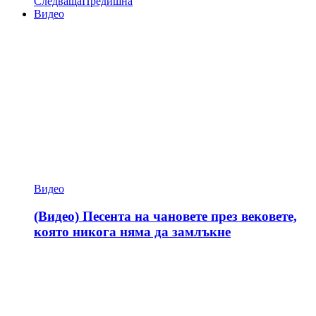
Следваща
Предишна
Видео
Видео
(Видео) Песента на чановете през вековете,
която никога няма да замлъкне