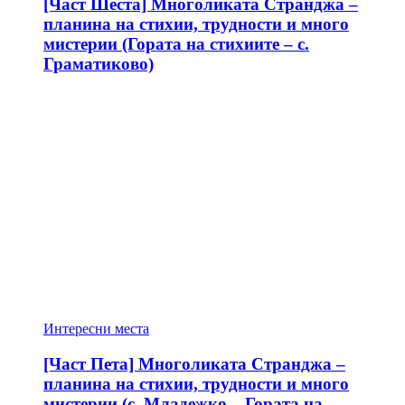
[Част Шеста] Многоликата Странджа –
планина на стихии, трудности и много
мистерии (Гората на стихиите – с.
Граматиково)
Интересни места
[Част Пета] Многоликата Странджа –
планина на стихии, трудности и много
мистерии (с. Младежко – Гората на