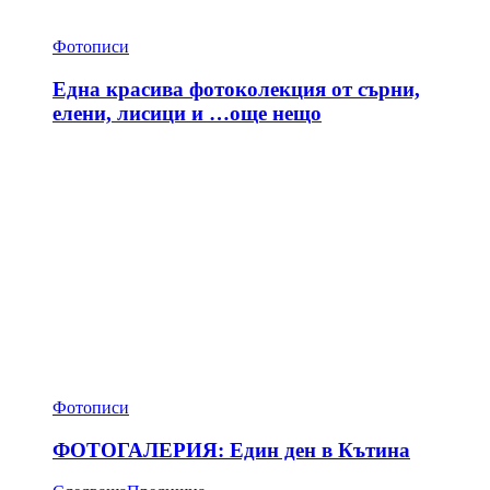
Фотописи
Една красива фотоколекция от сърни,
елени, лисици и …още нещо
Фотописи
ФОТОГАЛЕРИЯ: Един ден в Кътина