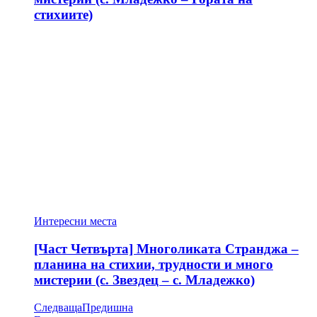
стихиите)
Интересни места
[Част Четвърта] Многоликата Странджа –
планина на стихии, трудности и много
мистерии (с. Звездец – с. Младежко)
Следваща
Предишна