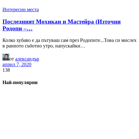
Интересни места
Последният Мохикан и Мастейра (Източни
Родопи –…
Колко хубаво е да пътуваш сам през Родопите...Това си мислех
в ранното съботно утро, напускайки…
от
александър
април 7, 2020
138
Най-популярни