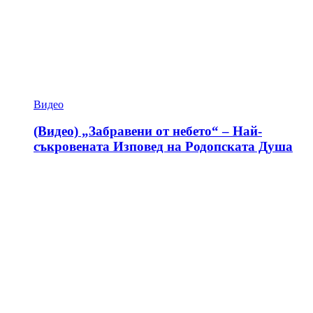
Видео
(Видео) „Забравени от небето“ – Най-
съкровената Изповед на Родопската Душа