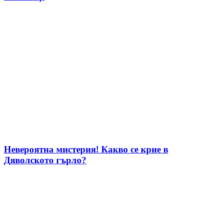
Невероятна мистерия! Какво се крие в
Дяволското гърло?