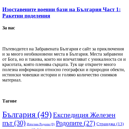
Изоставените военни бази на България Част 1:
Ракетни поделения
За нас
Пътеводител на Забравената България е сайт за приключения
и за много необикновени места в България. Места забравени
от Бога, но и такива, които ни впечатляват с уникалноста си и
красотата, която пленява сърцата. Тук ще откриете много
полезна информация относно географски и природни обекти,
истински човешки истории и голямо количество снимков
материал.
Тагове
България
(49)
Експедиция Железен
път
(30)
Родопите
(27)
Странджа
(13)
Източни Родопи
(9)