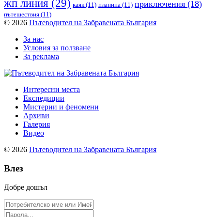
жп линия
(29)
приключения
(18)
каяк
(11)
планина
(11)
пътешествия
(11)
© 2026
Пътеводител на Забравената България
За нас
Условия за ползване
За реклама
Интересни места
Експедиции
Мистерии и феномени
Архиви
Галерия
Видео
© 2026
Пътеводител на Забравената България
Влез
Добре дошъл