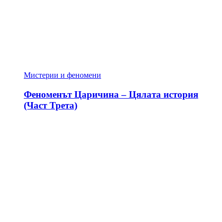
Мистерии и феномени
Феноменът Царичина – Цялата история
(Част Трета)