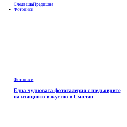
Следваща
Предишна
Фотописи
Фотописи
Една чудновата фотогалерия с шедьоврите
на изящното изкуство в Смолян