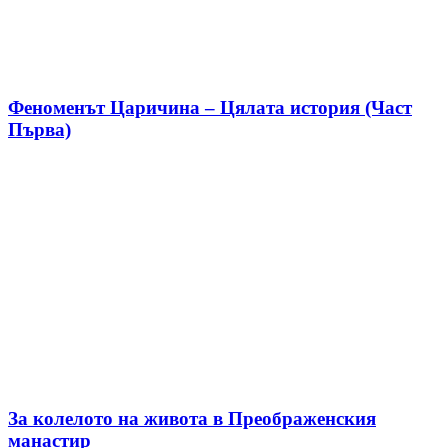
Феноменът Царичина – Цялата история (Част
Първа)
За колелото на живота в Преображенския
манастир