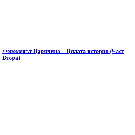
Феноменът Царичина – Цялата история (Част
Втора)