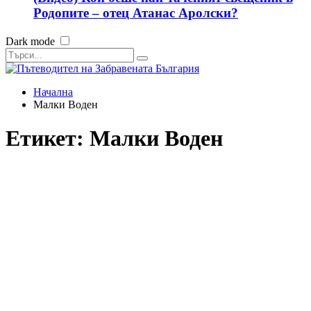
Родопите – отец Атанас Аролски?
Dark mode
Начална
Малки Воден
Етикет:
Малки Воден