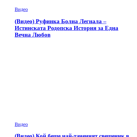
Видео
(Видео) Руфинка Болна Легнала –
Истинската Родопска История за Една
Вечна Любов
Видео
(Видео) Кой беше най-таченият свещеник в