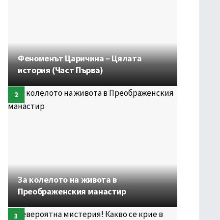
Феноменът Царичина – Цялата
история (Част Първа)
За колелото на живота в
Преображенския манастир