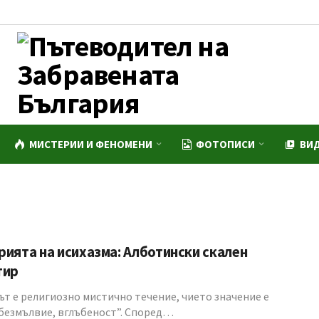
МИСТЕРИИ И ФЕНОМЕНИ
ФОТОПИСИ
ВИ
ията на исихазма: Алботински скален
тир
ът е религиозно мистично течение, чието значение е
 безмълвие, вглъбеност”. Според…