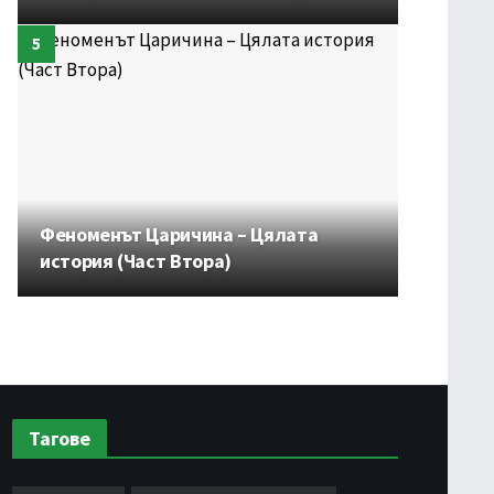
Феноменът Царичина – Цялата
история (Част Втора)
Тагове