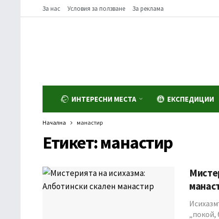
За нас
Условия за ползване
За реклама
ИНТЕРЕСНИ МЕСТА
ЕКСПЕДИЦИИ
Начална
манастир
Етикет:
манастир
Мистер
манас
Исихазм
„покой,