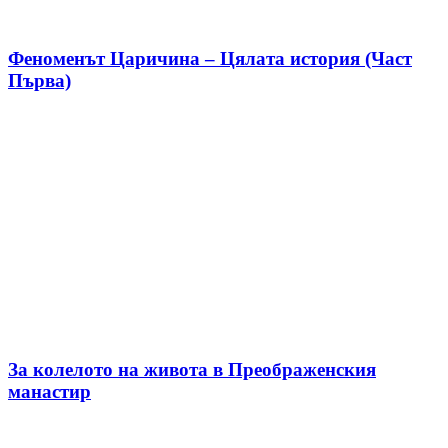
Феноменът Царичина – Цялата история (Част
Първа)
За колелото на живота в Преображенския
манастир