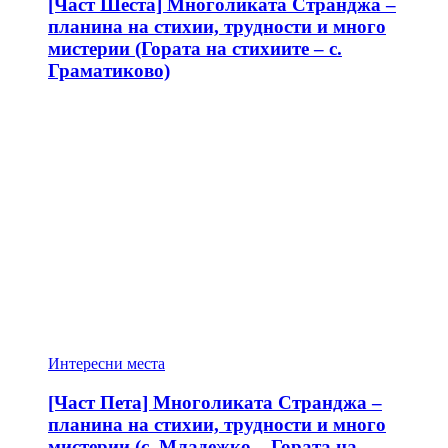
[Част Шеста] Многоликата Странджа –
планина на стихии, трудности и много
мистерии (Гората на стихиите – с.
Граматиково)
Интересни места
[Част Пета] Многоликата Странджа –
планина на стихии, трудности и много
мистерии (с. Младежко – Гората на