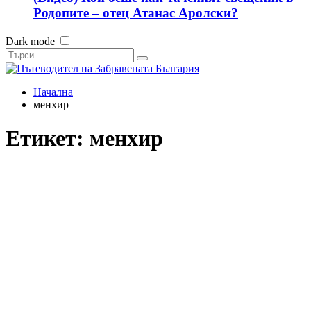
Родопите – отец Атанас Аролски?
Dark mode
Начална
менхир
Етикет:
менхир