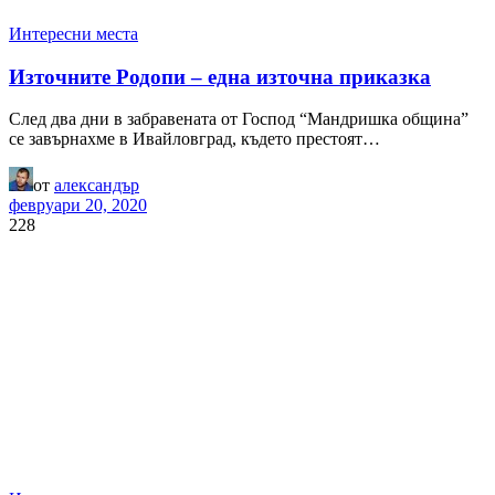
Интересни места
Източните Родопи – една източна приказка
След два дни в забравената от Господ “Мандришка община”
се завърнахме в Ивайловград, където престоят…
от
александър
февруари 20, 2020
228