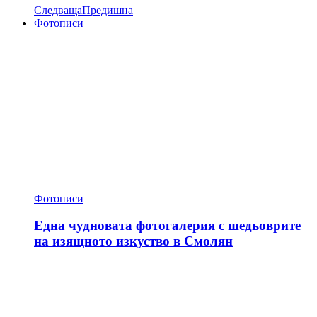
Следваща
Предишна
Фотописи
Фотописи
Една чудновата фотогалерия с шедьоврите
на изящното изкуство в Смолян