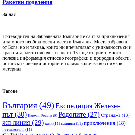
Ракетни поделения
За нас
Пътеводител на Забравената България е сайт за приключения
и за много необикновени места в България. Места забравени
от Бога, но и такива, които ни впечатляват с уникалноста си и
красотата, която пленява сърцата. Тук ще откриете много
полезна информация относно географски и природни обекти,
истински човешки истории и голямо количество снимков
материал.
Тагове
България
(49)
Експедиция Железен
път
(30)
Родопите
(27)
Странджа
(13)
Източни Родопи
(9)
жп линия
(29)
приключения
(18)
каяк
(11)
планина
(11)
пътешествия
(11)
© 2026
Пътеводител на Забравената България