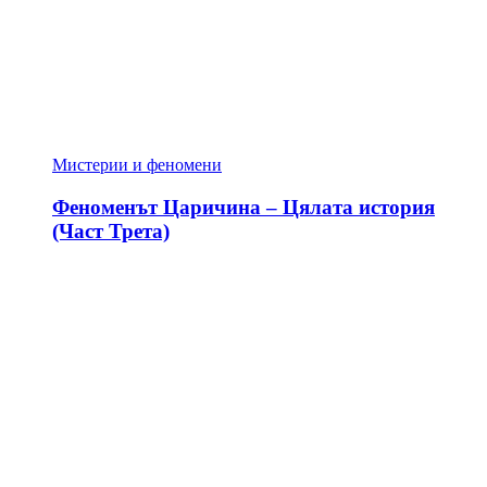
Мистерии и феномени
Феноменът Царичина – Цялата история
(Част Трета)