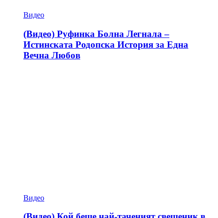
Видео
(Видео) Руфинка Болна Легнала –
Истинската Родопска История за Една
Вечна Любов
Видео
(Видео) Кой беше най-таченият свещеник в