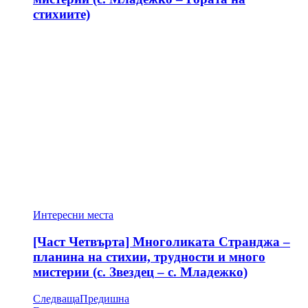
стихиите)
Интересни места
[Част Четвърта] Многоликата Странджа –
планина на стихии, трудности и много
мистерии (с. Звездец – с. Младежко)
Следваща
Предишна