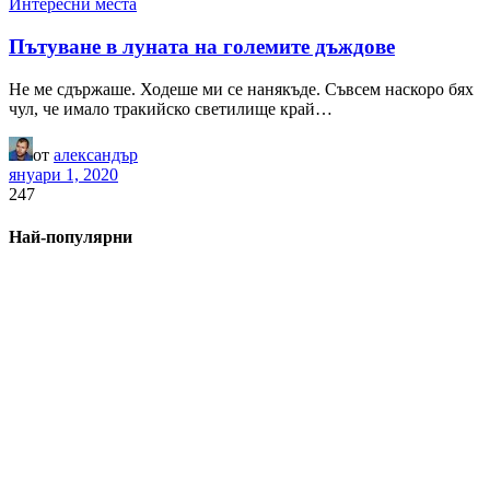
Интересни места
Пътуване в луната на големите дъждове
Не ме сдържаше. Ходеше ми се нанякъде. Съвсем наскоро бях
чул, че имало тракийско светилище край…
от
александър
януари 1, 2020
247
Най-популярни