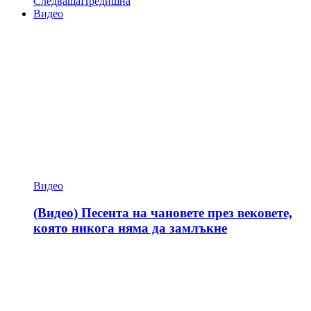
Следваща
Предишна
Видео
Видео
(Видео) Песента на чановете през вековете,
която никога няма да замлъкне