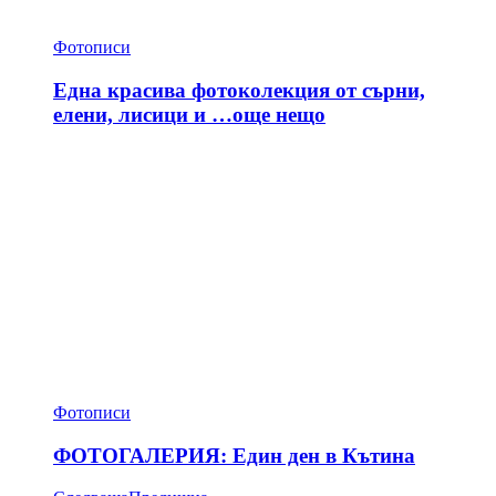
Фотописи
Една красива фотоколекция от сърни,
елени, лисици и …още нещо
Фотописи
ФОТОГАЛЕРИЯ: Един ден в Кътина