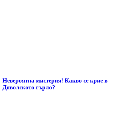
Невероятна мистерия! Какво се крие в
Дяволското гърло?