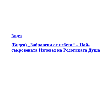
Видео
(Видео) „Забравени от небето“ – Най-
съкровената Изповед на Родопската Душа