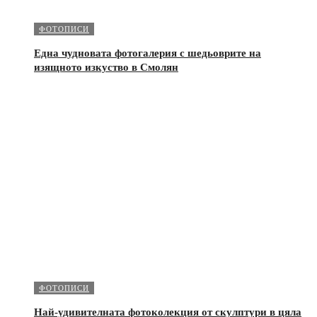
ФОТОПИСИ
Една чудновата фотогалерия с шедьоврите на
изящното изкуство в Смолян
ФОТОПИСИ
Най-удивителната фотоколекция от скулптури в цяла