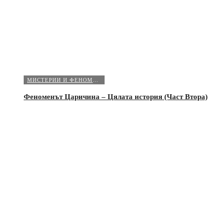
МИСТЕРИИ И ФЕНОМЕНИ
Феноменът Царичина – Цялата история (Част Втора)