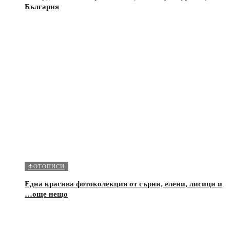
България
ФОТОПИСИ
Една красива фотоколекция от сърни, елени, лисици и
…още нещо