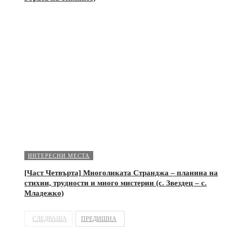
ИНТЕРЕСНИ МЕСТА
[Част Четвърта] Многоликата Странджа – планина на
стихии, трудности и много мистерии (с. Звездец – с.
Младежко)
СЛЕДВАЩА
ПРЕДИШНА