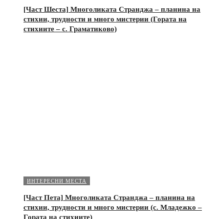
[Част Шеста] Многоликата Странджа – планина на
стихии, трудности и много мистерии (Гората на
стихиите – с. Граматиково)
ИНТЕРЕСНИ МЕСТА
[Част Пета] Многоликата Странджа – планина на
стихии, трудности и много мистерии (с. Младежко –
Гората на стихиите)