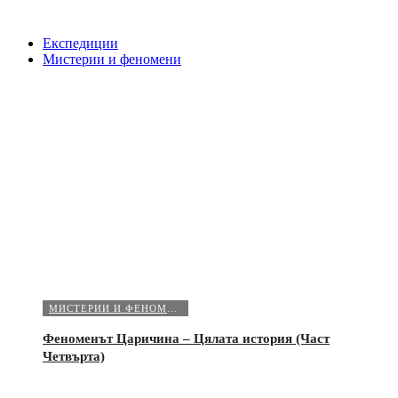
Експедиции
Мистерии и феномени
МИСТЕРИИ И ФЕНОМЕНИ
Феноменът Царичина – Цялата история (Част
Четвърта)