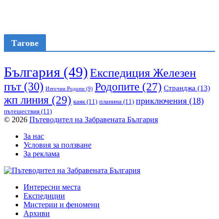
Тагове
България
(49)
Експедиция Железен
път
(30)
Родопите
(27)
Странджа
(13)
Източни Родопи
(9)
жп линия
(29)
приключения
(18)
каяк
(11)
планина
(11)
пътешествия
(11)
© 2026
Пътеводител на Забравената България
За нас
Условия за ползване
За реклама
Интересни места
Експедиции
Мистерии и феномени
Архиви