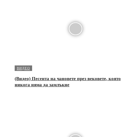
ВИДЕО
(Видео) Песента на чановете през вековете, която
никога няма да замлъкне