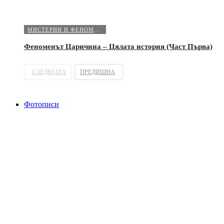
МИСТЕРИИ И ФЕНОМЕНИ
Феноменът Царичина – Цялата история (Част Първа)
СЛЕДВАЩА
ПРЕДИШНА
Фотописи