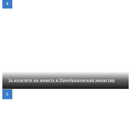
За колелото на живота в Преображенския манастир