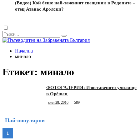
(Видео) Кой беше най-таченият свещеник в Родопите –
отец Атанас Аролски?
Dark
mode
Начална
минало
Етикет:
минало
ФОТОГАЛЕРИЯ: Изоставеното училище
в Орѐшец
юни 28, 2016
589
Най-популярни