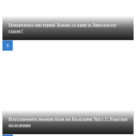
Невероятна мистерия! Какво се крие в Дяволското
гърло?
Изоставените военни бази на България Част 1: Ракетни
поделения