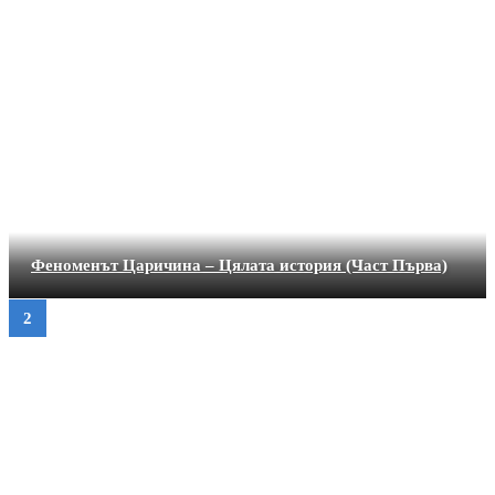
Феноменът Царичина – Цялата история (Част Първа)