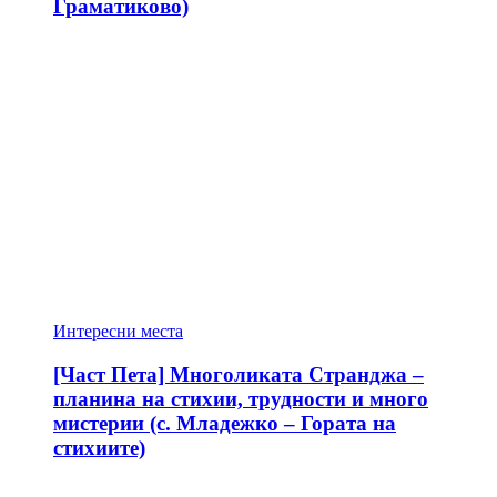
Граматиково)
Интересни места
[Част Пета] Многоликата Странджа –
планина на стихии, трудности и много
мистерии (с. Младежко – Гората на
стихиите)