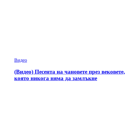
Видео
(Видео) Песента на чановете през вековете,
която никога няма да замлъкне