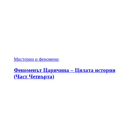
Мистерии и феномени
Феноменът Царичина – Цялата история
(Част Четвърта)