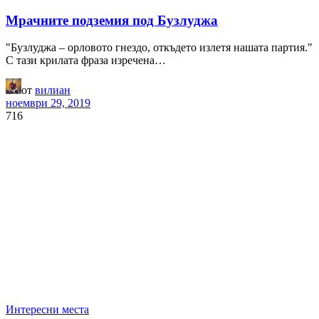
Мрачните подземия под Бузлуджа
"Бузлуджа – орловото гнездо, откъдето излетя нашата партия."
С тази крилата фраза изречена…
от
вилиан
ноември 29, 2019
716
Интересни места