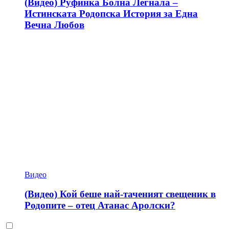
(Видео) Руфинка Болна Легнала –
Истинската Родопска История за Една
Вечна Любов
Видео
(Видео) Кой беше най-таченият свещеник в
Родопите – отец Атанас Аролски?
Dark