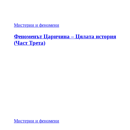
Мистерии и феномени
Феноменът Царичина – Цялата история
(Част Трета)
Мистерии и феномени