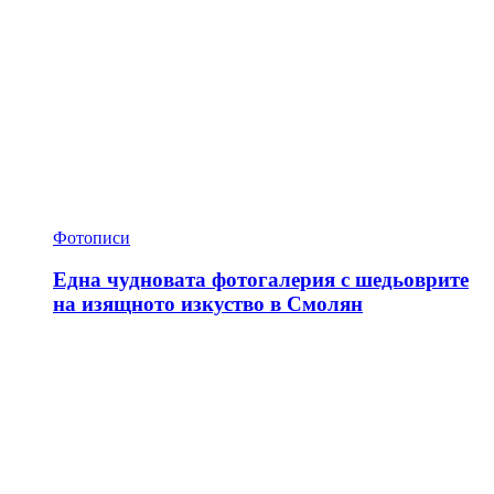
Фотописи
Една чудновата фотогалерия с шедьоврите
на изящното изкуство в Смолян