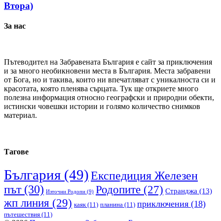
Втора)
За нас
Пътеводител на Забравената България е сайт за приключения
и за много необикновени места в България. Места забравени
от Бога, но и такива, които ни впечатляват с уникалноста си и
красотата, която пленява сърцата. Тук ще откриете много
полезна информация относно географски и природни обекти,
истински човешки истории и голямо количество снимков
материал.
Тагове
България
(49)
Експедиция Железен
път
(30)
Родопите
(27)
Странджа
(13)
Източни Родопи
(9)
жп линия
(29)
приключения
(18)
каяк
(11)
планина
(11)
пътешествия
(11)