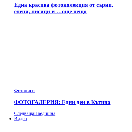
Една красива фотоколекция от сърни,
елени, лисици и …още нещо
Фотописи
ФОТОГАЛЕРИЯ: Един ден в Кътина
Следваща
Предишна
Видео