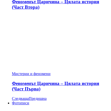
Феноменът Царичина – Цялата история
(Част Втора)
Мистерии и феномени
Феноменът Царичина – Цялата история
(Част Първа)
Следваща
Предишна
Фотописи