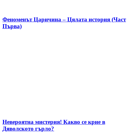
Феноменът Царичина – Цялата история (Част
Първа)
Невероятна мистерия! Какво се крие в
Дяволското гърло?