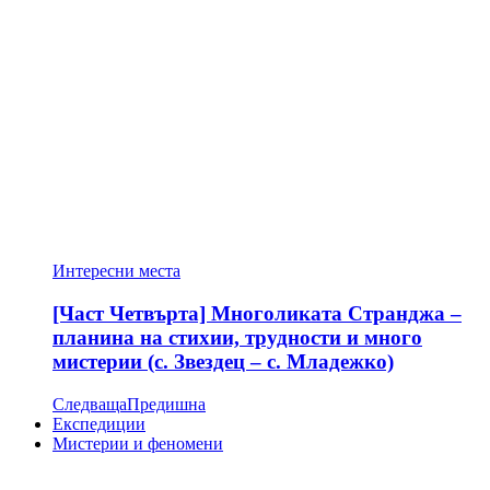
Интересни места
[Част Четвърта] Многоликата Странджа –
планина на стихии, трудности и много
мистерии (с. Звездец – с. Младежко)
Следваща
Предишна
Експедиции
Мистерии и феномени