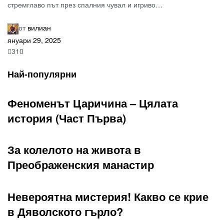
стремглаво път през спалния чувал и игриво…
от
вилиан
януари 29, 2025
310
Най-популярни
Феноменът Царичина – Цялата
история (Част Първа)
За колелото на живота в
Преображенския манастир
Невероятна мистерия! Какво се крие
в Дяволското гърло?