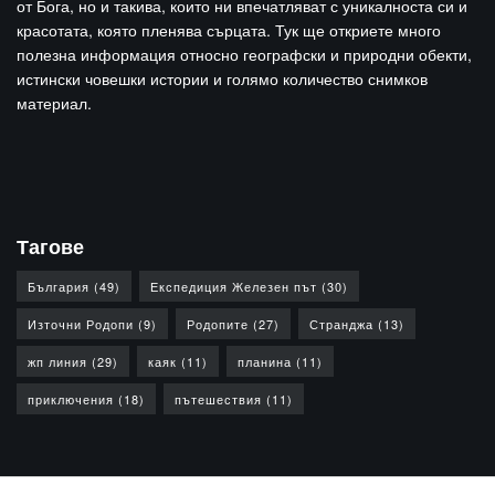
от Бога, но и такива, които ни впечатляват с уникалноста си и
красотата, която пленява сърцата. Тук ще откриете много
полезна информация относно географски и природни обекти,
истински човешки истории и голямо количество снимков
материал.
Тагове
България
(49)
Експедиция Железен път
(30)
Източни Родопи
(9)
Родопите
(27)
Странджа
(13)
жп линия
(29)
каяк
(11)
планина
(11)
приключения
(18)
пътешествия
(11)