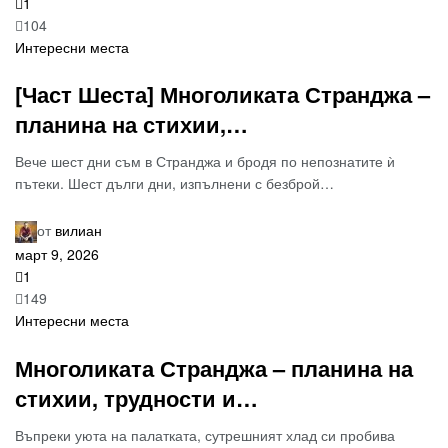
1
104
Интересни места
[Част Шеста] Многоликата Странджа –
планина на стихии,…
Вече шест дни съм в Странджа и бродя по непознатите ѝ
пътеки. Шест дълги дни, изпълнени с безброй…
от
вилиан
март 9, 2026
1
149
Интересни места
Многоликата Странджа – планина на
стихии, трудности и…
Въпреки уюта на палатката, сутрешният хлад си пробива