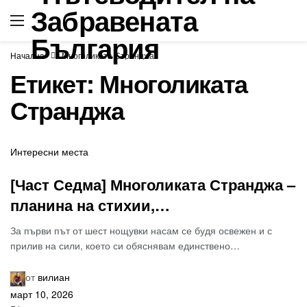
Начална
Многоликата Странджа
Етикет:
Многоликата
Странджа
Интересни места
[Част Седма] Многоликата Странджа –
планина на стихии,…
За първи път от шест нощувки насам се будя освежен и с
прилив на сили, което си обяснявам единствено…
от
вилиан
март 10, 2026