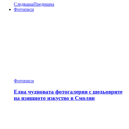
Следваща
Предишна
Фотописи
Фотописи
Една чудновата фотогалерия с шедьоврите
на изящното изкуство в Смолян