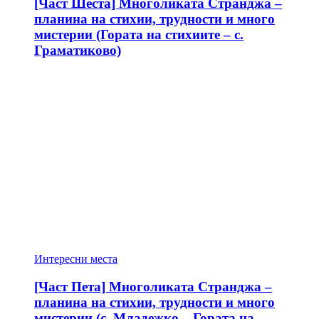
[Част Шеста] Многоликата Странджа –
планина на стихии, трудности и много
мистерии (Гората на стихиите – с.
Граматиково)
Интересни места
[Част Пета] Многоликата Странджа –
планина на стихии, трудности и много
мистерии (с. Младежко – Гората на