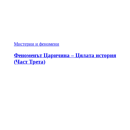
Мистерии и феномени
Феноменът Царичина – Цялата история
(Част Трета)