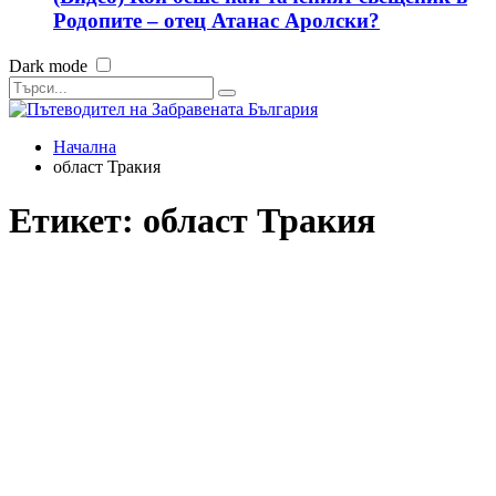
Родопите – отец Атанас Аролски?
Dark mode
Начална
област Тракия
Етикет:
област Тракия