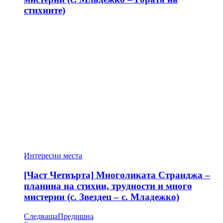
стихиите)
Интересни места
[Част Четвърта] Многоликата Странджа –
планина на стихии, трудности и много
мистерии (с. Звездец – с. Младежко)
Следваща
Предишна