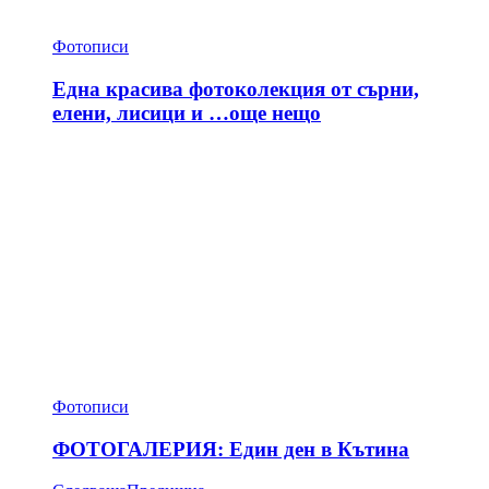
Фотописи
Една красива фотоколекция от сърни,
елени, лисици и …още нещо
Фотописи
ФОТОГАЛЕРИЯ: Един ден в Кътина