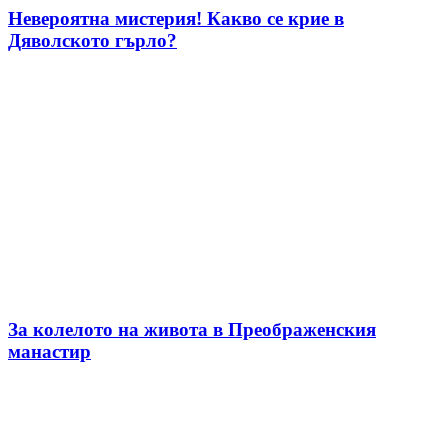
Невероятна мистерия! Какво се крие в
Дяволското гърло?
За колелото на живота в Преображенския
манастир