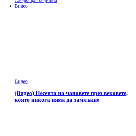
Следваща
Предишна
Видео
Видео
(Видео) Песента на чановете през вековете,
която никога няма да замлъкне