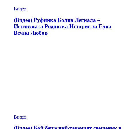
Видео
(Видео) Руфинка Болна Легнала –
Истинската Родопска История за Една
Вечна Любов
Видео
(Видео) Кой беше най-таченият свещеник в