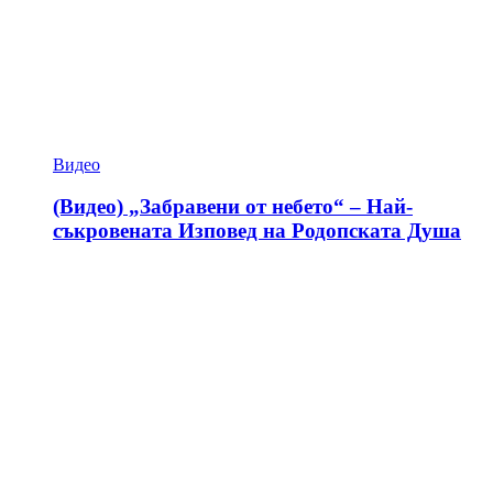
Видео
(Видео) „Забравени от небето“ – Най-
съкровената Изповед на Родопската Душа