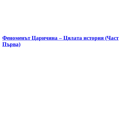
Феноменът Царичина – Цялата история (Част
Първа)