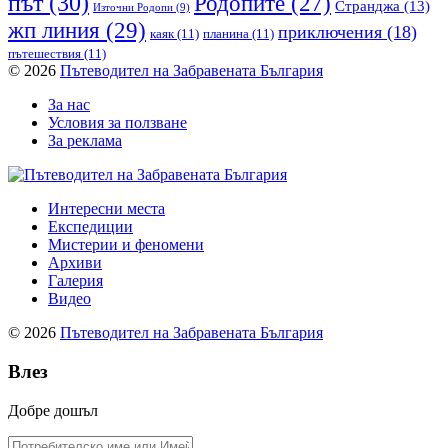
път
(30)
Родопите
(27)
Странджа
(13)
Източни Родопи
(9)
жп линия
(29)
приключения
(18)
каяк
(11)
планина
(11)
пътешествия
(11)
© 2026
Пътеводител на Забравената България
За нас
Условия за ползване
За реклама
Интересни места
Експедиции
Мистерии и феномени
Архиви
Галерия
Видео
© 2026
Пътеводител на Забравената България
Влез
Добре дошъл