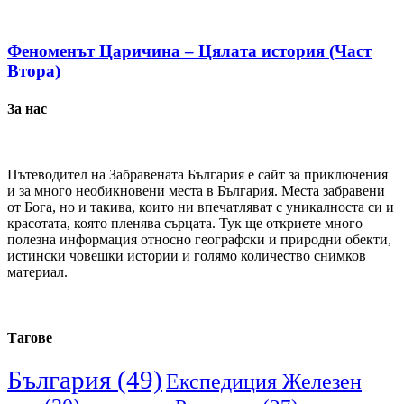
Феноменът Царичина – Цялата история (Част
Втора)
За нас
Пътеводител на Забравената България е сайт за приключения
и за много необикновени места в България. Места забравени
от Бога, но и такива, които ни впечатляват с уникалноста си и
красотата, която пленява сърцата. Тук ще откриете много
полезна информация относно географски и природни обекти,
истински човешки истории и голямо количество снимков
материал.
Тагове
България
(49)
Експедиция Железен