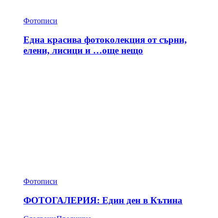
Фотописи
Една красива фотоколекция от сърни,
елени, лисици и …още нещо
Фотописи
ФОТОГАЛЕРИЯ: Един ден в Кътина