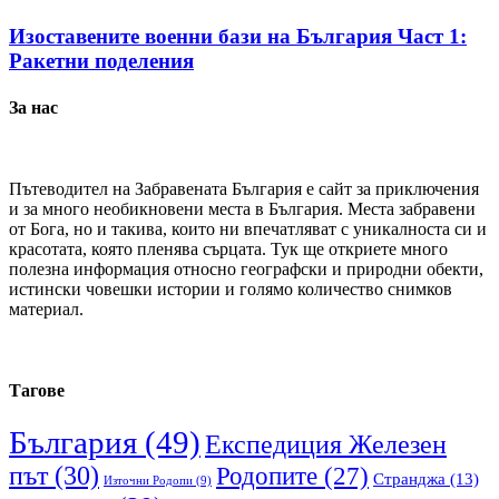
Изоставените военни бази на България Част 1:
Ракетни поделения
За нас
Пътеводител на Забравената България е сайт за приключения
и за много необикновени места в България. Места забравени
от Бога, но и такива, които ни впечатляват с уникалноста си и
красотата, която пленява сърцата. Тук ще откриете много
полезна информация относно географски и природни обекти,
истински човешки истории и голямо количество снимков
материал.
Тагове
България
(49)
Експедиция Железен
път
(30)
Родопите
(27)
Странджа
(13)
Източни Родопи
(9)