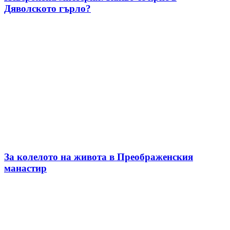
Дяволското гърло?
За колелото на живота в Преображенския
манастир