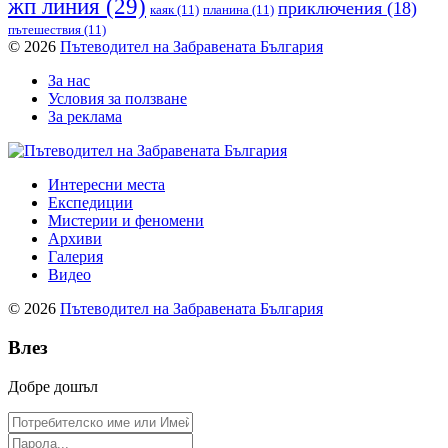
жп линия
(29)
приключения
(18)
каяк
(11)
планина
(11)
пътешествия
(11)
© 2026
Пътеводител на Забравената България
За нас
Условия за ползване
За реклама
Интересни места
Експедиции
Мистерии и феномени
Архиви
Галерия
Видео
© 2026
Пътеводител на Забравената България
Влез
Добре дошъл