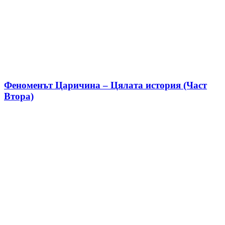
Феноменът Царичина – Цялата история (Част
Втора)