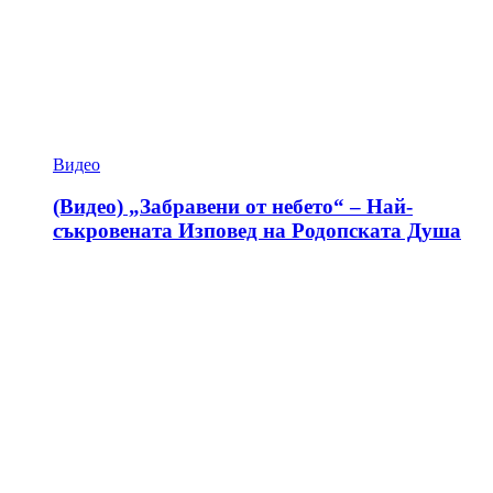
Видео
(Видео) „Забравени от небето“ – Най-
съкровената Изповед на Родопската Душа