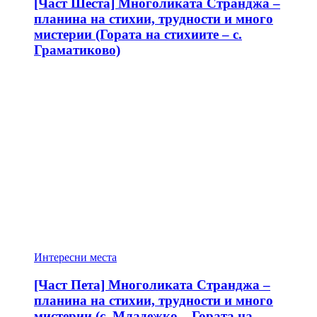
[Част Шеста] Многоликата Странджа –
планина на стихии, трудности и много
мистерии (Гората на стихиите – с.
Граматиково)
Интересни места
[Част Пета] Многоликата Странджа –
планина на стихии, трудности и много
мистерии (с. Младежко – Гората на