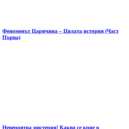
Феноменът Царичина – Цялата история (Част
Първа)
Невероятна мистерия! Какво се крие в