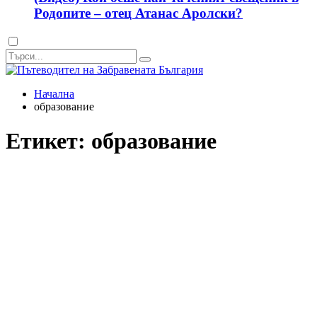
Родопите – отец Атанас Аролски?
Dark
mode
Начална
образование
Етикет:
образование