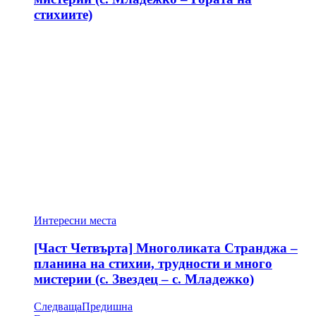
стихиите)
Интересни места
[Част Четвърта] Многоликата Странджа –
планина на стихии, трудности и много
мистерии (с. Звездец – с. Младежко)
Следваща
Предишна