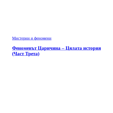
Мистерии и феномени
Феноменът Царичина – Цялата история
(Част Трета)