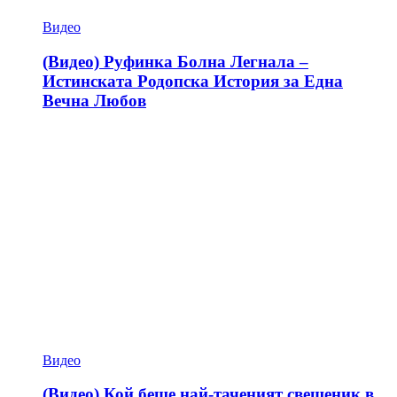
Видео
(Видео) Руфинка Болна Легнала –
Истинската Родопска История за Една
Вечна Любов
Видео
(Видео) Кой беше най-таченият свещеник в