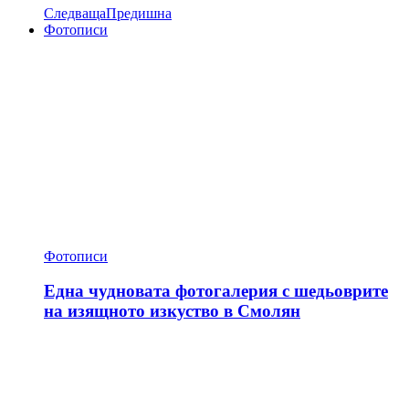
Следваща
Предишна
Фотописи
Фотописи
Една чудновата фотогалерия с шедьоврите
на изящното изкуство в Смолян