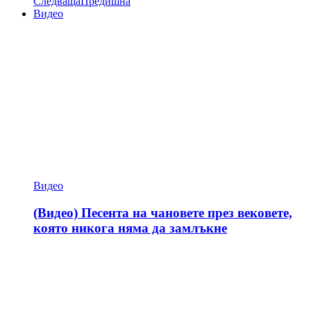
Следваща
Предишна
Видео
Видео
(Видео) Песента на чановете през вековете,
която никога няма да замлъкне