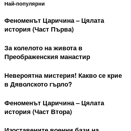
Най-популярни
Феноменът Царичина – Цялата
история (Част Първа)
За колелото на живота в
Преображенския манастир
Невероятна мистерия! Какво се крие
в Дяволското гърло?
Феноменът Царичина – Цялата
история (Част Втора)
Изоставените военни бази на