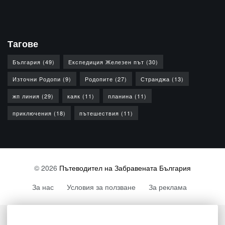
Тагове
България
(49)
Експедиция Железен път
(30)
Източни Родопи
(9)
Родопите
(27)
Странджа
(13)
жп линия
(29)
каяк
(11)
планина
(11)
приключения
(18)
пътешествия
(11)
© 2026
Пътеводител на Забравената България
За нас
Условия за ползване
За реклама