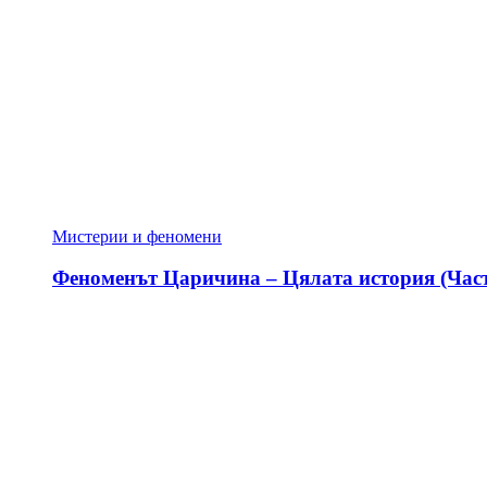
Мистерии и феномени
Феноменът Царичина – Цялата история (Част