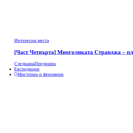
Интересни места
[Част Четвърта] Многоликата Странджа – пла
Следваща
Предишна
Експедиции
Мистерии и феномени