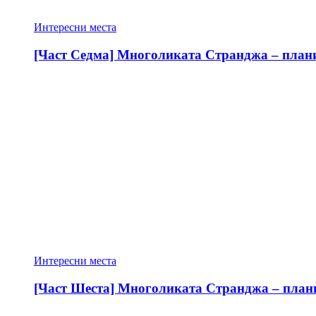
Интересни места
[Част Седма] Многоликата Странджа – планин
Интересни места
[Част Шеста] Многоликата Странджа – планин