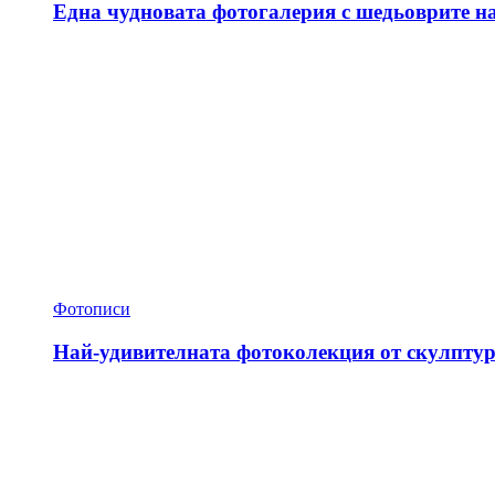
Една чудновата фотогалерия с шедьоврите н
Фотописи
Най-удивителната фотоколекция от скулптур