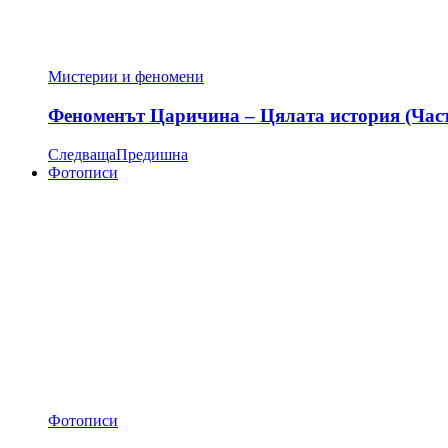
Мистерии и феномени
Феноменът Царичина – Цялата история (Час
Следваща
Предишна
Фотописи
Фотописи