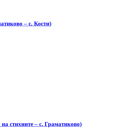
атиково – с. Кости)
на стихиите – с. Граматиково)