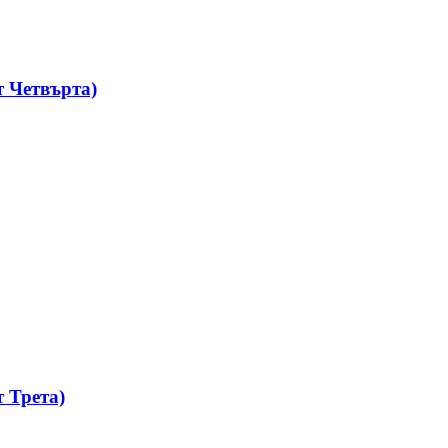
 Четвърта)
 Трета)