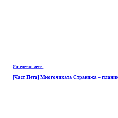
Интересни места
[Част Пета] Многоликата Странджа – планина