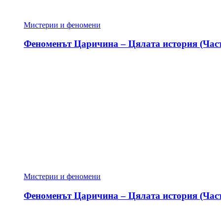
Мистерии и феномени
Феноменът Царичина – Цялата история (Част
Мистерии и феномени
Феноменът Царичина – Цялата история (Част