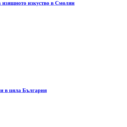
а изящното изкуство в Смолян
и в цяла България