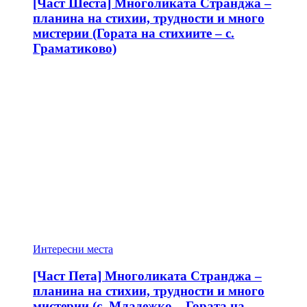
[Част Шеста] Многоликата Странджа –
планина на стихии, трудности и много
мистерии (Гората на стихиите – с.
Граматиково)
Интересни места
[Част Пета] Многоликата Странджа –
планина на стихии, трудности и много
мистерии (с. Младежко – Гората на