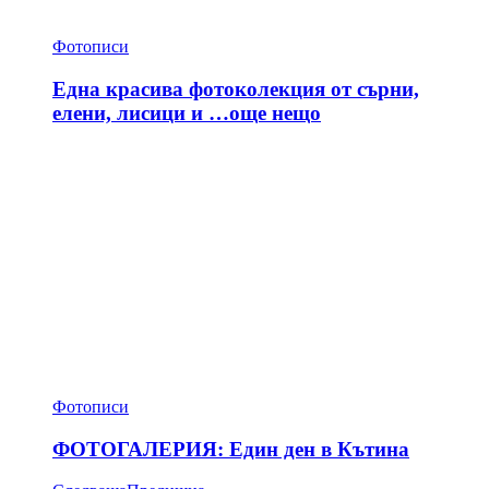
Фотописи
Една красива фотоколекция от сърни,
елени, лисици и …още нещо
Фотописи
ФОТОГАЛЕРИЯ: Един ден в Кътина