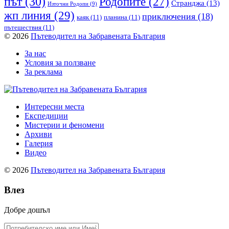
път
(30)
Родопите
(27)
Странджа
(13)
Източни Родопи
(9)
жп линия
(29)
приключения
(18)
каяк
(11)
планина
(11)
пътешествия
(11)
© 2026
Пътеводител на Забравената България
За нас
Условия за ползване
За реклама
Интересни места
Експедиции
Мистерии и феномени
Архиви
Галерия
Видео
© 2026
Пътеводител на Забравената България
Влез
Добре дошъл