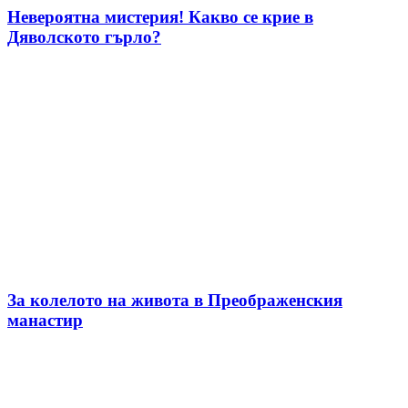
Невероятна мистерия! Какво се крие в
Дяволското гърло?
За колелото на живота в Преображенския
манастир