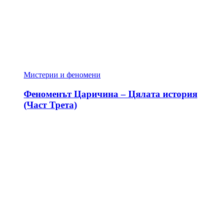
Мистерии и феномени
Феноменът Царичина – Цялата история
(Част Трета)