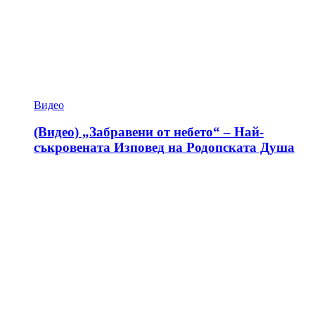
Видео
(Видео) „Забравени от небето“ – Най-
съкровената Изповед на Родопската Душа