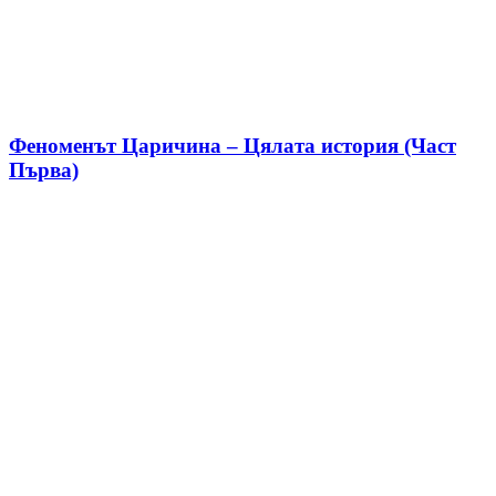
Феноменът Царичина – Цялата история (Част
Първа)