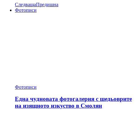
Следваща
Предишна
Фотописи
Фотописи
Една чудновата фотогалерия с шедьоврите
на изящното изкуство в Смолян