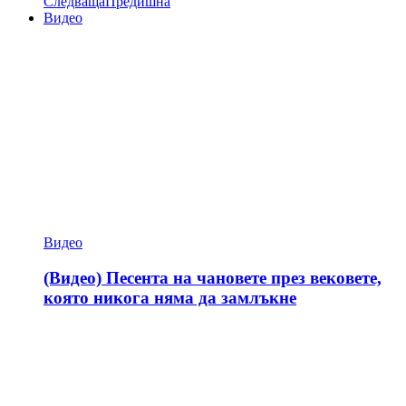
Следваща
Предишна
Видео
Видео
(Видео) Песента на чановете през вековете,
която никога няма да замлъкне