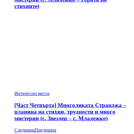
стихиите)
Интересни места
[Част Четвърта] Многоликата Странджа –
планина на стихии, трудности и много
мистерии (с. Звездец – с. Младежко)
Следваща
Предишна