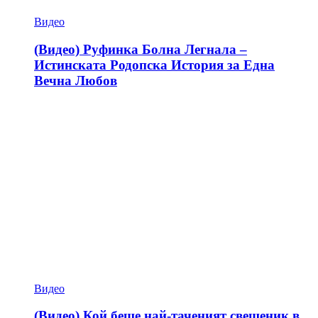
Видео
(Видео) Руфинка Болна Легнала –
Истинската Родопска История за Една
Вечна Любов
Видео
(Видео) Кой беше най-таченият свещеник в