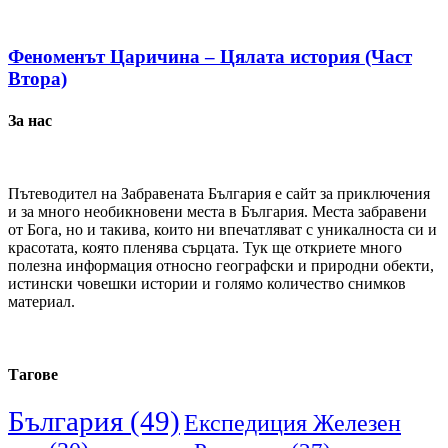
Феноменът Царичина – Цялата история (Част
Втора)
За нас
Пътеводител на Забравената България е сайт за приключения
и за много необикновени места в България. Места забравени
от Бога, но и такива, които ни впечатляват с уникалноста си и
красотата, която пленява сърцата. Тук ще откриете много
полезна информация относно географски и природни обекти,
истински човешки истории и голямо количество снимков
материал.
Тагове
България
(49)
Експедиция Железен