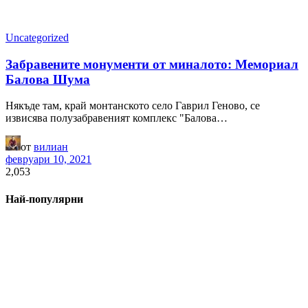
Uncategorized
Забравените монументи от миналото: Мемориал
Балова Шума
Някъде там, край монтанското село Гаврил Геново, се
извисява полузабравеният комплекс "Балова…
от
вилиан
февруари 10, 2021
2,053
Най-популярни