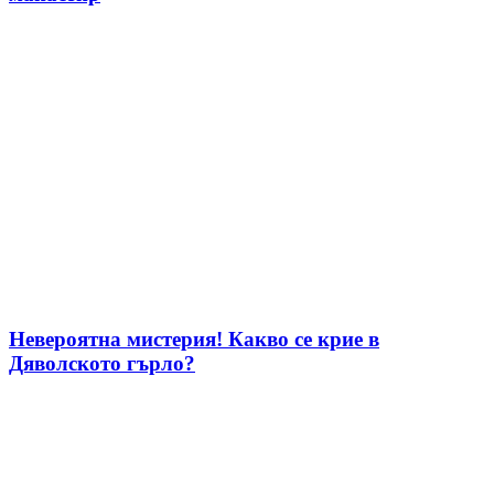
Невероятна мистерия! Какво се крие в
Дяволското гърло?