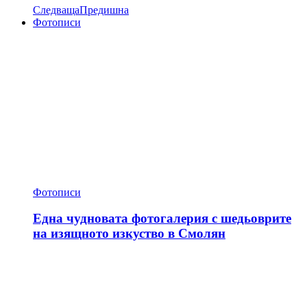
Следваща
Предишна
Фотописи
Фотописи
Една чудновата фотогалерия с шедьоврите
на изящното изкуство в Смолян