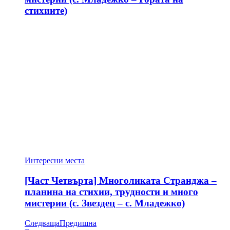
стихиите)
Интересни места
[Част Четвърта] Многоликата Странджа –
планина на стихии, трудности и много
мистерии (с. Звездец – с. Младежко)
Следваща
Предишна