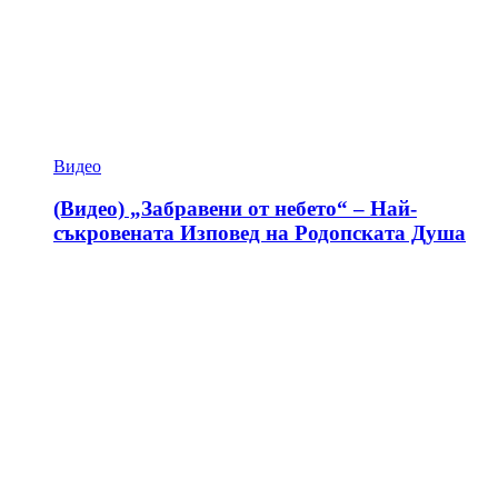
Видео
(Видео) „Забравени от небето“ – Най-
съкровената Изповед на Родопската Душа