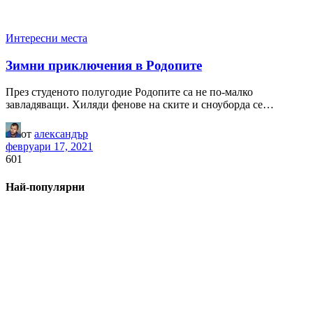
Интересни места
Зимни приключения в Родопите
През студеното полугодие Родопите са не по-малко
завладяващи. Хиляди фенове на ските и сноуборда се…
от
александър
февруари 17, 2021
601
Най-популярни