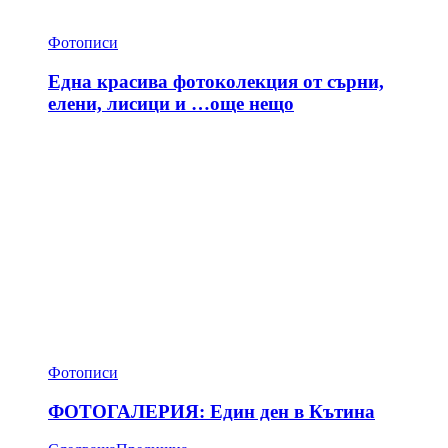
Фотописи
Една красива фотоколекция от сърни,
елени, лисици и …още нещо
Фотописи
ФОТОГАЛЕРИЯ: Един ден в Кътина