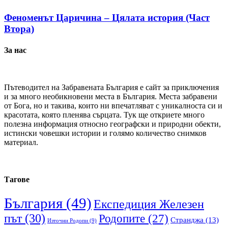
Феноменът Царичина – Цялата история (Част
Втора)
За нас
Пътеводител на Забравената България е сайт за приключения
и за много необикновени места в България. Места забравени
от Бога, но и такива, които ни впечатляват с уникалноста си и
красотата, която пленява сърцата. Тук ще откриете много
полезна информация относно географски и природни обекти,
истински човешки истории и голямо количество снимков
материал.
Тагове
България
(49)
Експедиция Железен
път
(30)
Родопите
(27)
Странджа
(13)
Източни Родопи
(9)