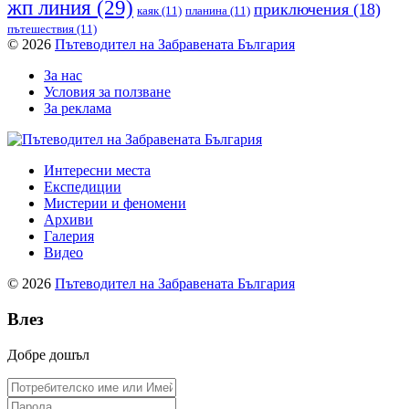
жп линия
(29)
приключения
(18)
каяк
(11)
планина
(11)
пътешествия
(11)
© 2026
Пътеводител на Забравената България
За нас
Условия за ползване
За реклама
Интересни места
Експедиции
Мистерии и феномени
Архиви
Галерия
Видео
© 2026
Пътеводител на Забравената България
Влез
Добре дошъл