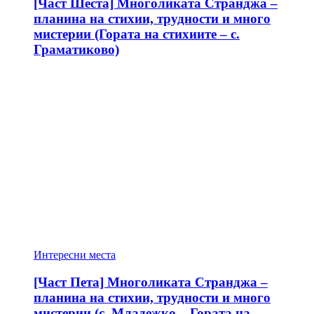
[Част Шеста] Многоликата Странджа –
планина на стихии, трудности и много
мистерии (Гората на стихиите – с.
Граматиково)
Интересни места
[Част Пета] Многоликата Странджа –
планина на стихии, трудности и много
мистерии (с. Младежко – Гората на