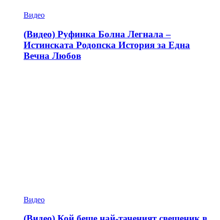
Видео
(Видео) Руфинка Болна Легнала –
Истинската Родопска История за Една
Вечна Любов
Видео
(Видео) Кой беше най-таченият свещеник в