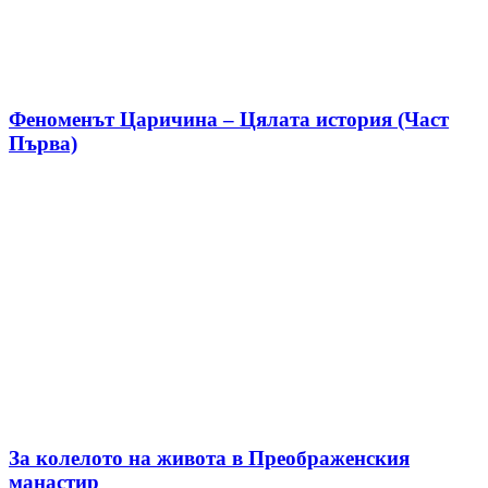
Феноменът Царичина – Цялата история (Част
Първа)
За колелото на живота в Преображенския
манастир