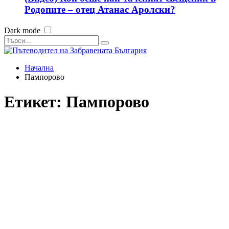
Родопите – отец Атанас Аролски?
Dark mode
Начална
Пампорово
Етикет:
Пампорово