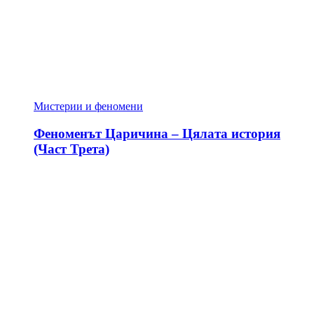
Мистерии и феномени
Феноменът Царичина – Цялата история
(Част Трета)