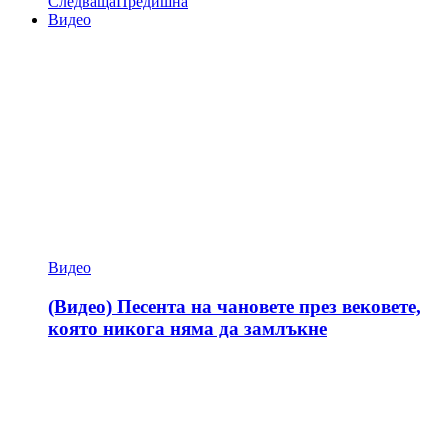
Следваща
Предишна
Видео
Видео
(Видео) Песента на чановете през вековете,
която никога няма да замлъкне