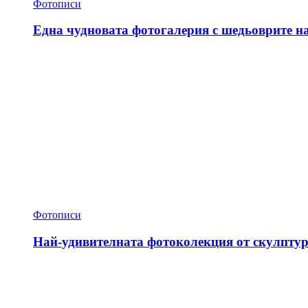
Фотописи
Една чудновата фотогалерия с шедьоврите н
Фотописи
Най-удивителната фотоколекция от скулптур