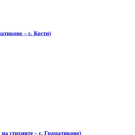
атиково – с. Кости)
на стихиите – с. Граматиково)