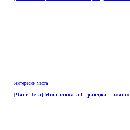
Интересни места
[Част Пета] Многоликата Странджа – планина