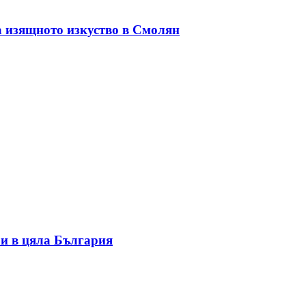
а изящното изкуство в Смолян
и в цяла България