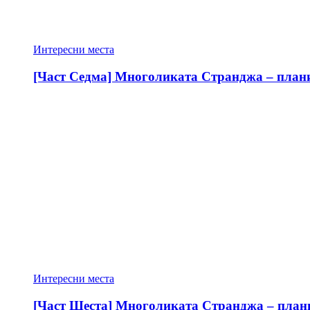
Интересни места
[Част Седма] Многоликата Странджа – планин
Интересни места
[Част Шеста] Многоликата Странджа – планин