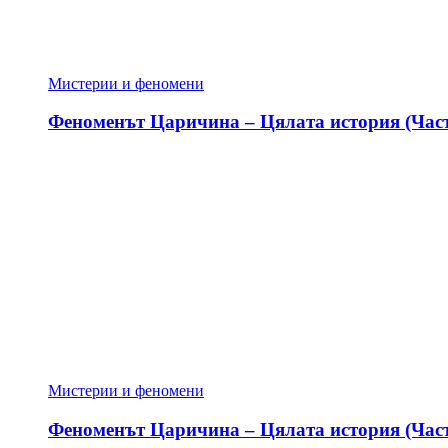
Мистерии и феномени
Феноменът Царичина – Цялата история (Част
Мистерии и феномени
Феноменът Царичина – Цялата история (Част