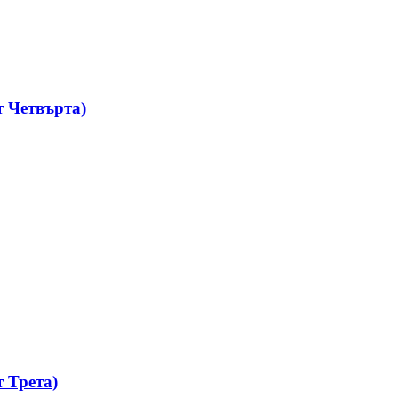
 Четвърта)
 Трета)