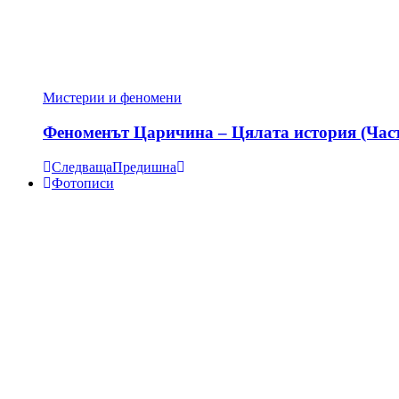
Мистерии и феномени
Феноменът Царичина – Цялата история (Час
Следваща
Предишна
Фотописи