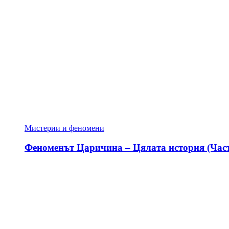
Мистерии и феномени
Феноменът Царичина – Цялата история (Част