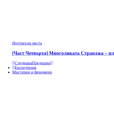
Интересни места
[Част Четвърта] Многоликата Странджа – пла
Следваща
Предишна
Експедиции
Мистерии и феномени