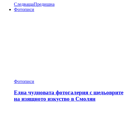
Следваща
Предишна
Фотописи
Фотописи
Една чудновата фотогалерия с шедьоврите
на изящното изкуство в Смолян