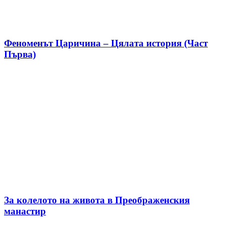
Феноменът Царичина – Цялата история (Част
Първа)
За колелото на живота в Преображенския
манастир