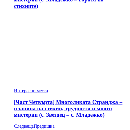
стихиите)
Интересни места
[Част Четвърта] Многоликата Странджа –
планина на стихии, трудности и много
мистерии (с. Звездец – с. Младежко)
Следваща
Предишна