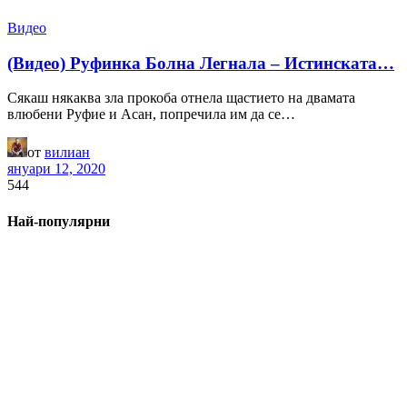
Видео
(Видео) Руфинка Болна Легнала – Истинската…
Сякаш някаква зла прокоба отнела щастието на двамата
влюбени Руфие и Асан, попречила им да се…
от
вилиан
януари 12, 2020
544
Най-популярни