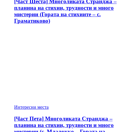
[Част Шеста] Многоликата Странджа –
планина на стихии, трудности и много
мистерии (Гората на стихиите – с.
Граматиково)
Интересни места
[Част Пета] Многоликата Странджа –
планина на стихии, трудности и много
мистерии (с. Младежко – Гората на