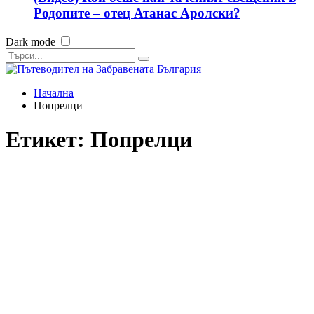
Родопите – отец Атанас Аролски?
Dark mode
Начална
Попрелци
Етикет:
Попрелци