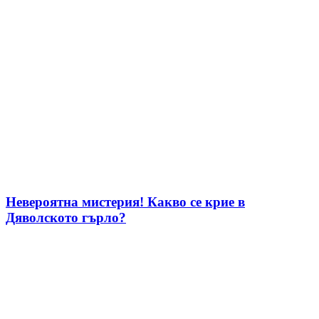
Невероятна мистерия! Какво се крие в
Дяволското гърло?