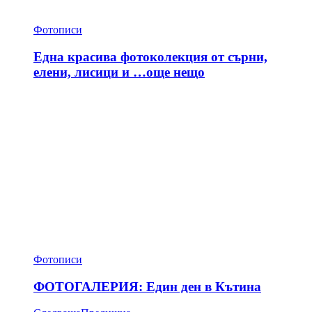
Фотописи
Една красива фотоколекция от сърни,
елени, лисици и …още нещо
Фотописи
ФОТОГАЛЕРИЯ: Един ден в Кътина