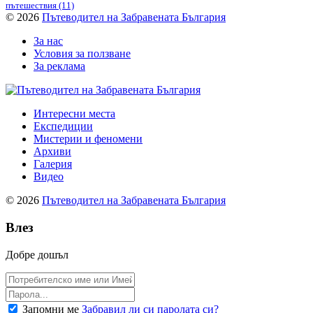
пътешествия
(11)
© 2026
Пътеводител на Забравената България
За нас
Условия за ползване
За реклама
Интересни места
Експедиции
Мистерии и феномени
Архиви
Галерия
Видео
© 2026
Пътеводител на Забравената България
Влез
Добре дошъл
Запомни ме
Забравил ли си паролата си?