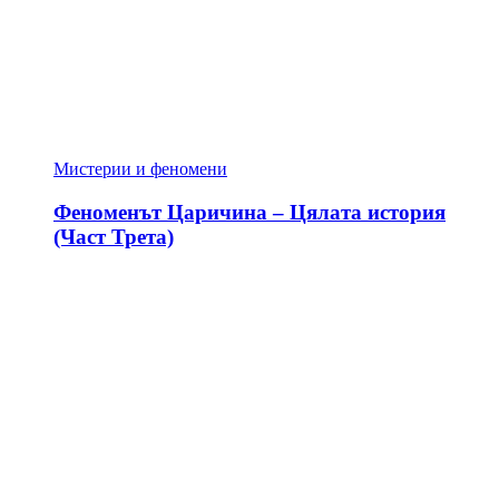
Мистерии и феномени
Феноменът Царичина – Цялата история
(Част Трета)