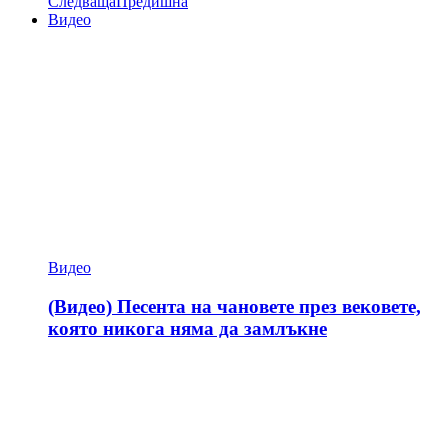
Следваща
Предишна
Видео
Видео
(Видео) Песента на чановете през вековете,
която никога няма да замлъкне