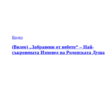
Видео
(Видео) „Забравени от небето“ – Най-
съкровената Изповед на Родопската Душа