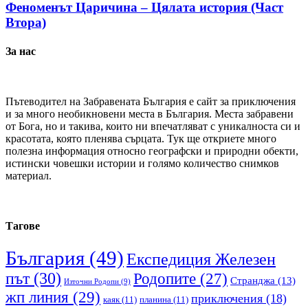
Феноменът Царичина – Цялата история (Част
Втора)
За нас
Пътеводител на Забравената България е сайт за приключения
и за много необикновени места в България. Места забравени
от Бога, но и такива, които ни впечатляват с уникалноста си и
красотата, която пленява сърцата. Тук ще откриете много
полезна информация относно географски и природни обекти,
истински човешки истории и голямо количество снимков
материал.
Тагове
България
(49)
Експедиция Железен
път
(30)
Родопите
(27)
Странджа
(13)
Източни Родопи
(9)
жп линия
(29)
приключения
(18)
каяк
(11)
планина
(11)