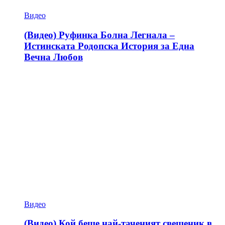
Видео
(Видео) Руфинка Болна Легнала –
Истинската Родопска История за Една
Вечна Любов
Видео
(Видео) Кой беше най-таченият свещеник в