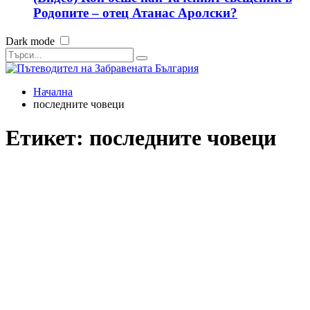
Родопите – отец Атанас Аролски?
Dark mode
Начална
последните човеци
Етикет:
последните човеци