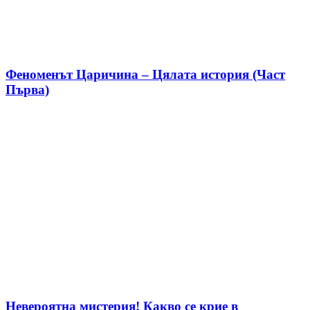
Феноменът Царичина – Цялата история (Част
Първа)
Невероятна мистерия! Какво се крие в