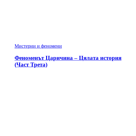
Мистерии и феномени
Феноменът Царичина – Цялата история
(Част Трета)