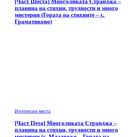
[Част Шеста] Многоликата Странджа –
планина на стихии, трудности и много
мистерии (Гората на стихиите – с.
Граматиково)
Интересни места
[Част Пета] Многоликата Странджа –
планина на стихии, трудности и много
мистерии (с. Младежко – Гората на