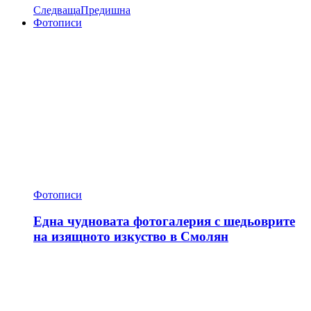
Следваща
Предишна
Фотописи
Фотописи
Една чудновата фотогалерия с шедьоврите
на изящното изкуство в Смолян