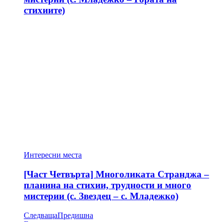
стихиите)
Интересни места
[Част Четвърта] Многоликата Странджа –
планина на стихии, трудности и много
мистерии (с. Звездец – с. Младежко)
Следваща
Предишна