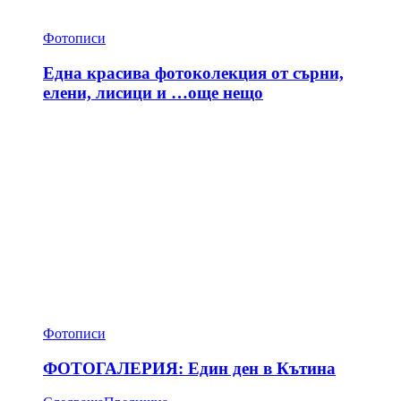
Фотописи
Една красива фотоколекция от сърни,
елени, лисици и …още нещо
Фотописи
ФОТОГАЛЕРИЯ: Един ден в Кътина