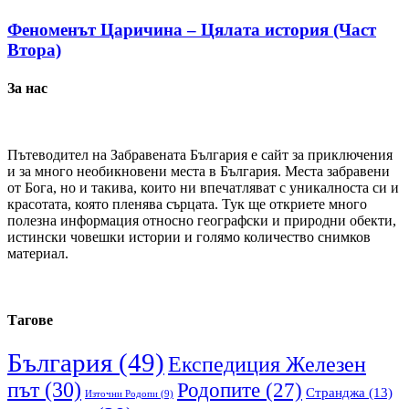
Феноменът Царичина – Цялата история (Част
Втора)
За нас
Пътеводител на Забравената България е сайт за приключения
и за много необикновени места в България. Места забравени
от Бога, но и такива, които ни впечатляват с уникалноста си и
красотата, която пленява сърцата. Тук ще откриете много
полезна информация относно географски и природни обекти,
истински човешки истории и голямо количество снимков
материал.
Тагове
България
(49)
Експедиция Железен
път
(30)
Родопите
(27)
Странджа
(13)
Източни Родопи
(9)