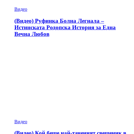
Видео
(Видео) Руфинка Болна Легнала –
Истинската Родопска История за Една
Вечна Любов
Видео
(Видео) Кой беше най-таченият свещеник в