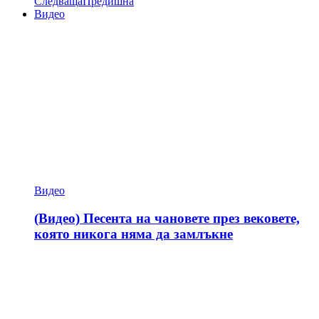
Следваща
Предишна
Видео
Видео
(Видео) Песента на чановете през вековете,
която никога няма да замлъкне