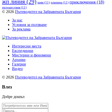
жп линия
(29)
приключения
(18)
каяк
(11)
планина
(11)
пътешествия
(11)
© 2026
Пътеводител на Забравената България
За нас
Условия за ползване
За реклама
Интересни места
Експедиции
Мистерии и феномени
Архиви
Галерия
Видео
© 2026
Пътеводител на Забравената България
Влез
Добре дошъл