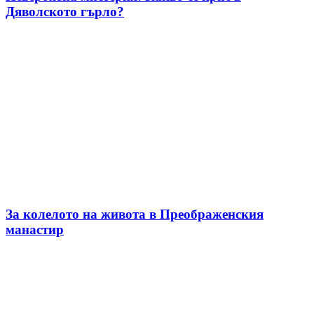
Дяволското гърло?
За колелото на живота в Преображенския
манастир