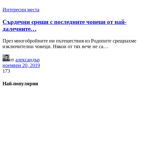
Интересни места
Сърдечни срещи с последните човеци от най-
далечните…
През многобройните ни пътешествия из Родопите срещнахме
изключителни човеци. Някои от тях вече не са…
от
александър
ноември 20, 2019
173
Най-популярни