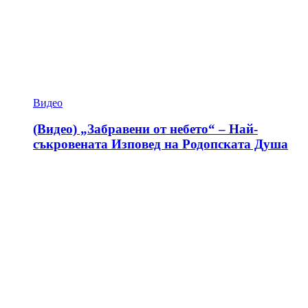
Видео
(Видео) „Забравени от небето“ – Най-
съкровената Изповед на Родопската Душа