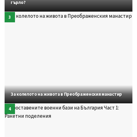
гърло?
За колелото на живота в Преображенския манастир