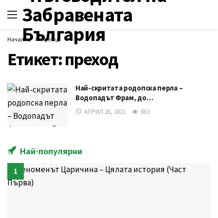
Начална
преход
Етикет:
преход
Най-скритата родопска перла –
Водопадът Фрам, до…
АПРИЛ 26, 2021
863
Най-популярни