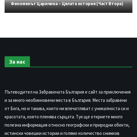
Феноменът Царичина – Цялата история (Част Втора)
За нас
Пътеводител на Забравената България е сайт за приключения
и за много необикновени места в България. Места забравени
от Бога, но и такива, които ни впечатляват с уникалноста си и
красотата, която пленява сърцата. Тук ще откриете много
полезна информация относно географски и природни обекти,
истински човешки истории и голямо количество снимков