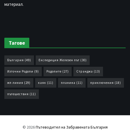
материал.
Тагове
България
(49)
Експедиция Железен път
(30)
Източни Родопи
(9)
Родопите
(27)
Странджа
(13)
жп линия
(29)
каяк
(11)
планина
(11)
приключения
(18)
пътешествия
(11)
© 2026
Пътеводител на Забравената България