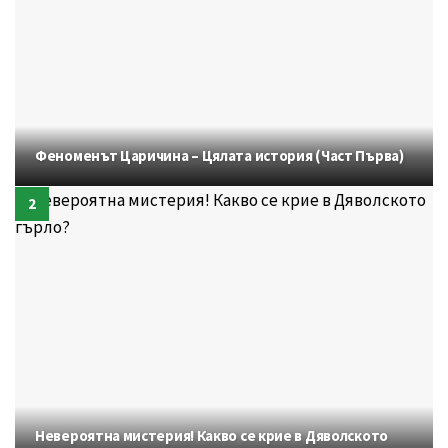
Феноменът Царичина – Цялата история (Част Първа)
Невероятна мистерия! Какво се крие в Дяволското