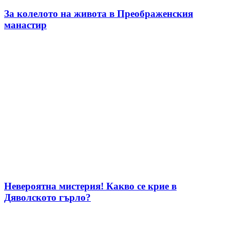
За колелото на живота в Преображенския
манастир
Невероятна мистерия! Какво се крие в
Дяволското гърло?