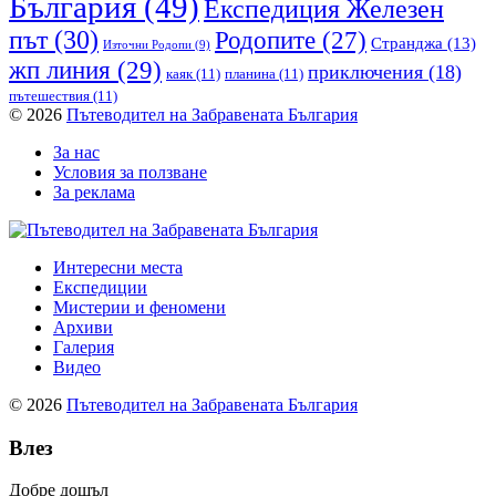
България
(49)
Експедиция Железен
път
(30)
Родопите
(27)
Странджа
(13)
Източни Родопи
(9)
жп линия
(29)
приключения
(18)
каяк
(11)
планина
(11)
пътешествия
(11)
© 2026
Пътеводител на Забравената България
За нас
Условия за ползване
За реклама
Интересни места
Експедиции
Мистерии и феномени
Архиви
Галерия
Видео
© 2026
Пътеводител на Забравената България
Влез
Добре дошъл