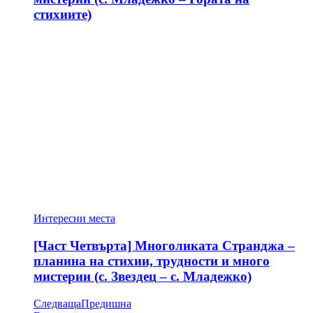
стихиите)
Интересни места
[Част Четвърта] Многоликата Странджа –
планина на стихии, трудности и много
мистерии (с. Звездец – с. Младежко)
Следваща
Предишна