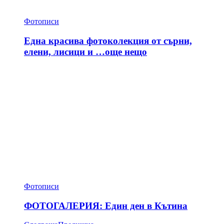
Фотописи
Една красива фотоколекция от сърни,
елени, лисици и …още нещо
Фотописи
ФОТОГАЛЕРИЯ: Един ден в Кътина