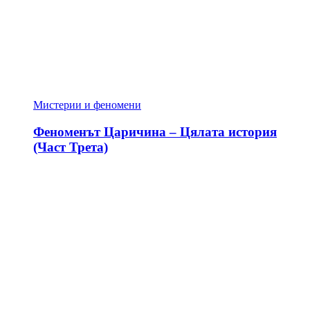
Мистерии и феномени
Феноменът Царичина – Цялата история
(Част Трета)