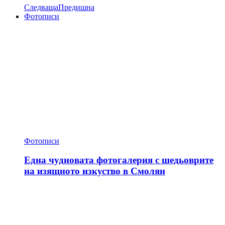
Следваща
Предишна
Фотописи
Фотописи
Една чудновата фотогалерия с шедьоврите
на изящното изкуство в Смолян