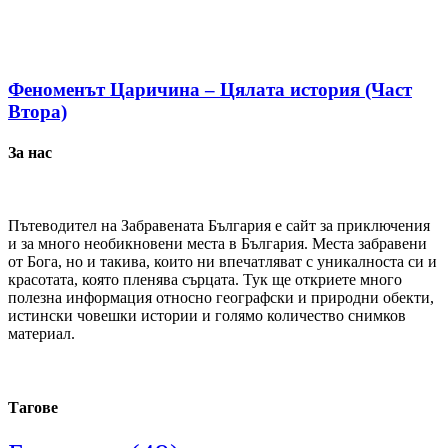
Феноменът Царичина – Цялата история (Част
Втора)
За нас
Пътеводител на Забравената България е сайт за приключения
и за много необикновени места в България. Места забравени
от Бога, но и такива, които ни впечатляват с уникалноста си и
красотата, която пленява сърцата. Тук ще откриете много
полезна информация относно географски и природни обекти,
истински човешки истории и голямо количество снимков
материал.
Тагове