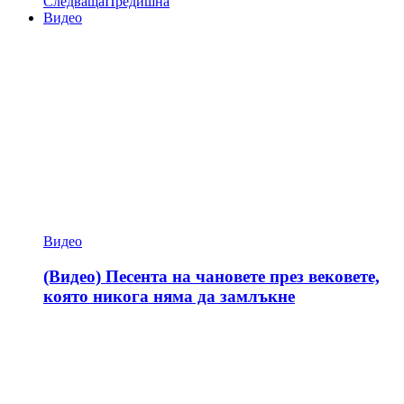
Следваща
Предишна
Видео
Видео
(Видео) Песента на чановете през вековете,
която никога няма да замлъкне