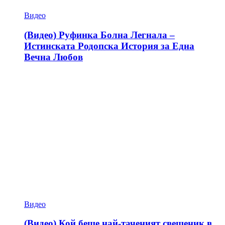
Видео
(Видео) Руфинка Болна Легнала –
Истинската Родопска История за Една
Вечна Любов
Видео
(Видео) Кой беше най-таченият свещеник в