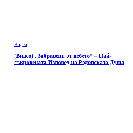
Видео
(Видео) „Забравени от небето“ – Най-
съкровената Изповед на Родопската Душа