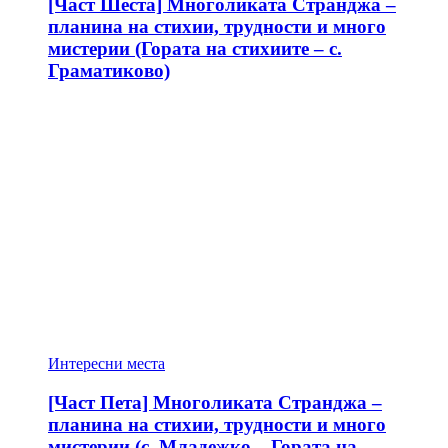
[Част Шеста] Многоликата Странджа –
планина на стихии, трудности и много
мистерии (Гората на стихиите – с.
Граматиково)
Интересни места
[Част Пета] Многоликата Странджа –
планина на стихии, трудности и много
мистерии (с. Младежко – Гората на