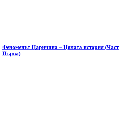
Феноменът Царичина – Цялата история (Част
Първа)