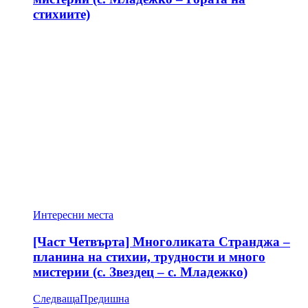
стихиите)
Интересни места
[Част Четвърта] Многоликата Странджа –
планина на стихии, трудности и много
мистерии (с. Звездец – с. Младежко)
Следваща
Предишна