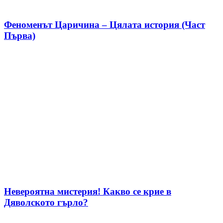
Феноменът Царичина – Цялата история (Част
Първа)
Невероятна мистерия! Какво се крие в
Дяволското гърло?