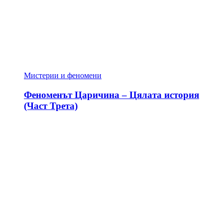
Мистерии и феномени
Феноменът Царичина – Цялата история
(Част Трета)