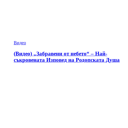
Видео
(Видео) „Забравени от небето“ – Най-
съкровената Изповед на Родопската Душа