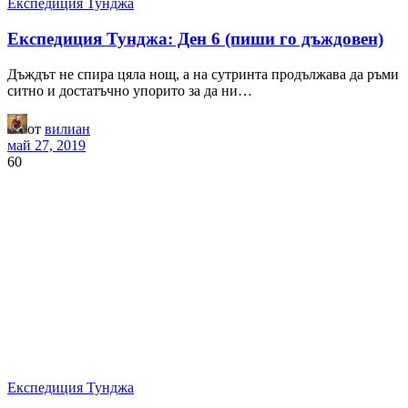
Експедиция Тунджа
Експедиция Тунджа: Ден 6 (пиши го дъждовен)
Дъждът не спира цяла нощ, а на сутринта продължава да ръми
ситно и достатъчно упорито за да ни…
от
вилиан
май 27, 2019
60
Експедиция Тунджа