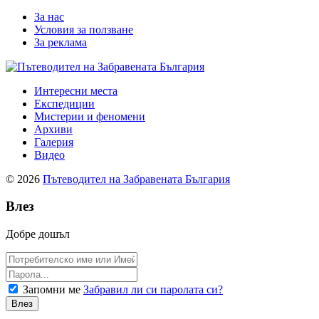
За нас
Условия за ползване
За реклама
Интересни места
Експедиции
Мистерии и феномени
Архиви
Галерия
Видео
© 2026
Пътеводител на Забравената България
Влез
Добре дошъл
Запомни ме
Забравил ли си паролата си?