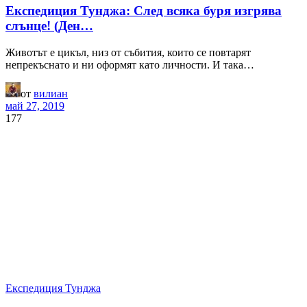
Експедиция Тунджа: След всяка буря изгрява
слънце! (Ден…
Животът е цикъл, низ от събития, които се повтарят
непрекъснато и ни оформят като личности. И така…
от
вилиан
май 27, 2019
177
Експедиция Тунджа