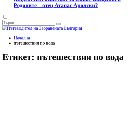
Родопите – отец Атанас Аролски?
Dark
mode
Начална
пътешествия по вода
Етикет:
пътешествия по вода