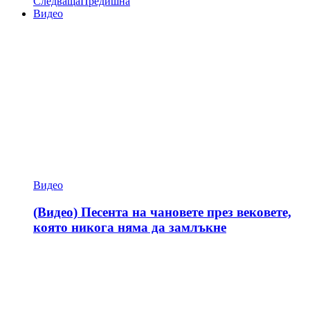
Следваща
Предишна
Видео
Видео
(Видео) Песента на чановете през вековете,
която никога няма да замлъкне