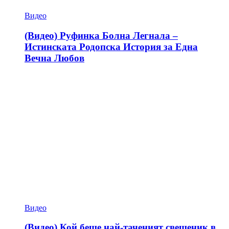
Видео
(Видео) Руфинка Болна Легнала –
Истинската Родопска История за Една
Вечна Любов
Видео
(Видео) Кой беше най-таченият свещеник в