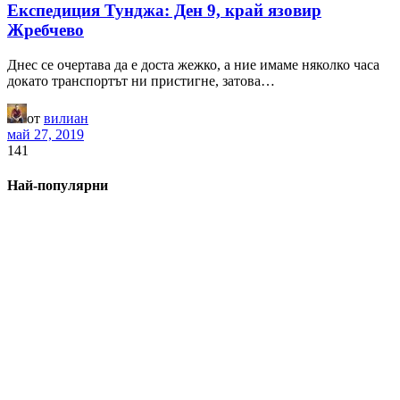
Експедиция Тунджа: Ден 9, край язовир
Жребчево
Днес се очертава да е доста жежко, а ние имаме няколко часа
докато транспортът ни пристигне, затова…
от
вилиан
май 27, 2019
141
Най-популярни