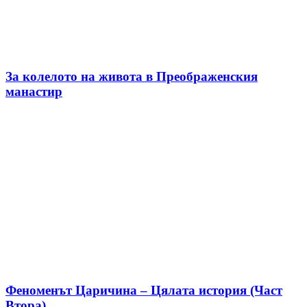
За колелото на живота в Преображенския
манастир
Феноменът Царичина – Цялата история (Част
Втора)