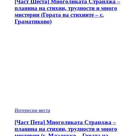
[Част Шеста] Многоликата Странджа –
планина на стихии, трудности и много
мистерии (Гората на стихиите – с.
Граматиково)
Интересни места
[Част Пета] Многоликата Странджа –
планина на стихии, трудности и много
мистерии (с. Младежко – Гората на