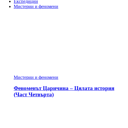
Експедиции
Мистерии и феномени
Мистерии и феномени
Феноменът Царичина – Цялата история
(Част Четвърта)