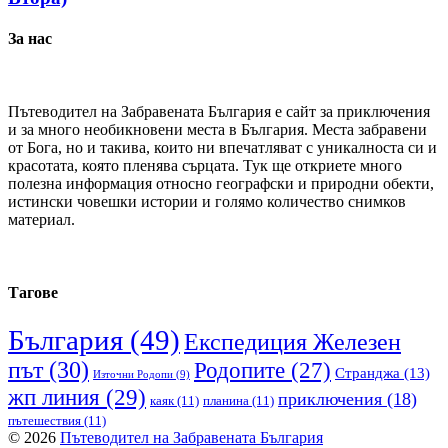
За нас
Пътеводител на Забравената България е сайт за приключения
и за много необикновени места в България. Места забравени
от Бога, но и такива, които ни впечатляват с уникалноста си и
красотата, която пленява сърцата. Тук ще откриете много
полезна информация относно географски и природни обекти,
истински човешки истории и голямо количество снимков
материал.
Тагове
България
(49)
Експедиция Железен
път
(30)
Родопите
(27)
Странджа
(13)
Източни Родопи
(9)
жп линия
(29)
приключения
(18)
каяк
(11)
планина
(11)
пътешествия
(11)
© 2026
Пътеводител на Забравената България