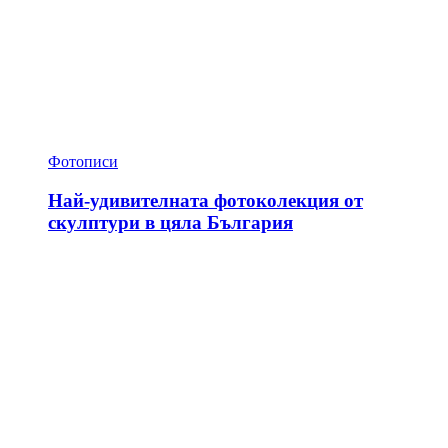
Фотописи
Най-удивителната фотоколекция от
скулптури в цяла България