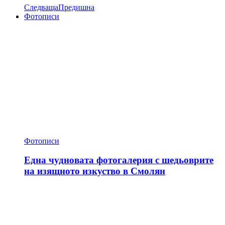
Следваща
Предишна
Фотописи
Фотописи
Една чудновата фотогалерия с шедьоврите
на изящното изкуство в Смолян