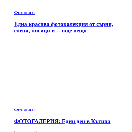
Фотописи
Една красива фотоколекция от сърни,
елени, лисици и …още нещо
Фотописи
ФОТОГАЛЕРИЯ: Един ден в Кътина