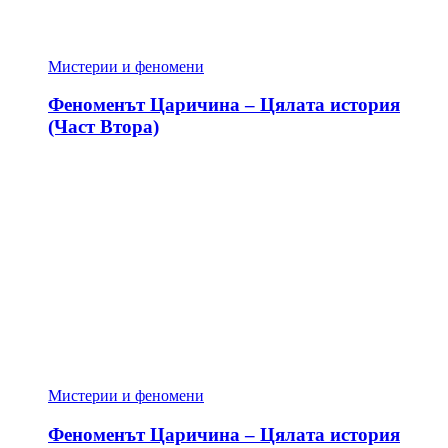
Мистерии и феномени
Феноменът Царичина – Цялата история
(Част Втора)
Мистерии и феномени
Феноменът Царичина – Цялата история