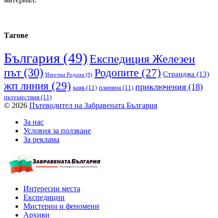
Тагове
България
(49)
Експедиция Железен
път
(30)
Родопите
(27)
Странджа
(13)
Източни Родопи
(9)
жп линия
(29)
приключения
(18)
каяк
(11)
планина
(11)
пътешествия
(11)
© 2026
Пътеводител на Забравената България
За нас
Условия за ползване
За реклама
Интересни места
Експедиции
Мистерии и феномени
Архиви