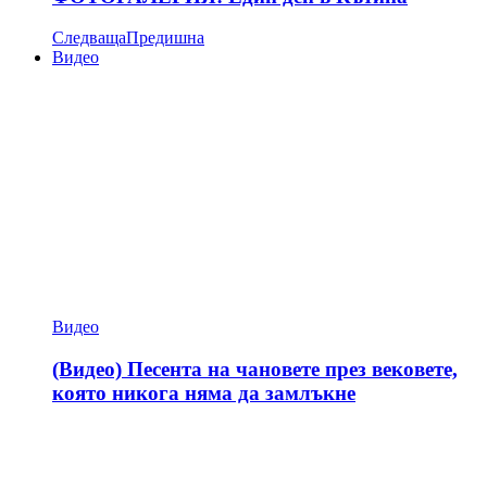
Следваща
Предишна
Видео
Видео
(Видео) Песента на чановете през вековете,
която никога няма да замлъкне