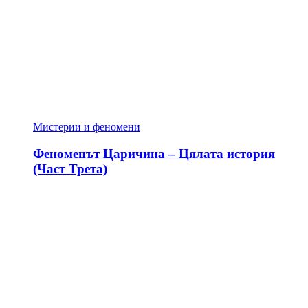
Мистерии и феномени
Феноменът Царичина – Цялата история
(Част Трета)