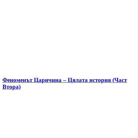
Феноменът Царичина – Цялата история (Част
Втора)