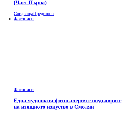
(Част Първа)
Следваща
Предишна
Фотописи
Фотописи
Една чудновата фотогалерия с шедьоврите
на изящното изкуство в Смолян