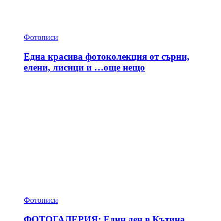
Фотописи
Една красива фотоколекция от сърни,
елени, лисици и …още нещо
Фотописи
ФОТОГАЛЕРИЯ: Един ден в Кътина