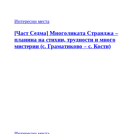
Интересни места
[Част Седма] Многоликата Странджа –
планина на стихии, трудности и много
мистерии (с. Граматиково – с. Кости)
Интересни места