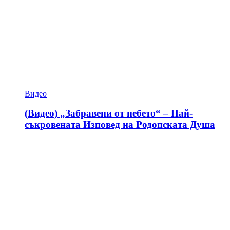
Видео
(Видео) „Забравени от небето“ – Най-
съкровената Изповед на Родопската Душа