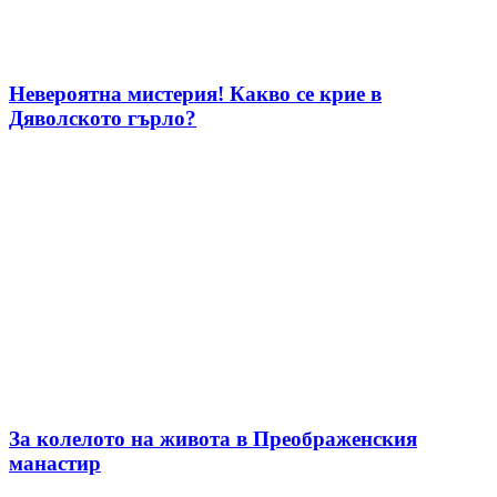
Невероятна мистерия! Какво се крие в
Дяволското гърло?
За колелото на живота в Преображенския
манастир