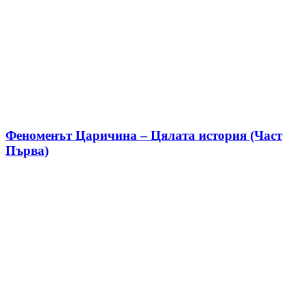
Феноменът Царичина – Цялата история (Част
Първа)