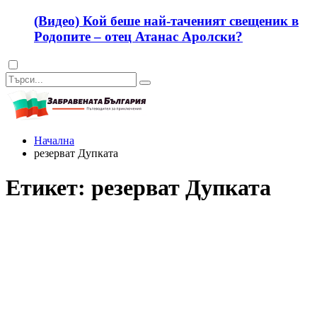
(Видео) Кой беше най-таченият свещеник в
Родопите – отец Атанас Аролски?
Dark
mode
Начална
резерват Дупката
Етикет:
резерват Дупката