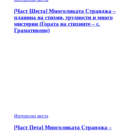
[Част Шеста] Многоликата Странджа –
планина на стихии, трудности и много
мистерии (Гората на стихиите – с.
Граматиково)
Интересни места
[Част Пета] Многоликата Странджа –