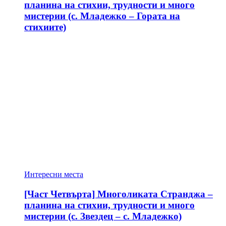
планина на стихии, трудности и много
мистерии (с. Младежко – Гората на
стихиите)
Интересни места
[Част Четвърта] Многоликата Странджа –
планина на стихии, трудности и много
мистерии (с. Звездец – с. Младежко)