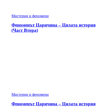
Мистерии и феномени
Феноменът Царичина – Цялата история
(Част Втора)
Мистерии и феномени
Феноменът Царичина – Цялата история