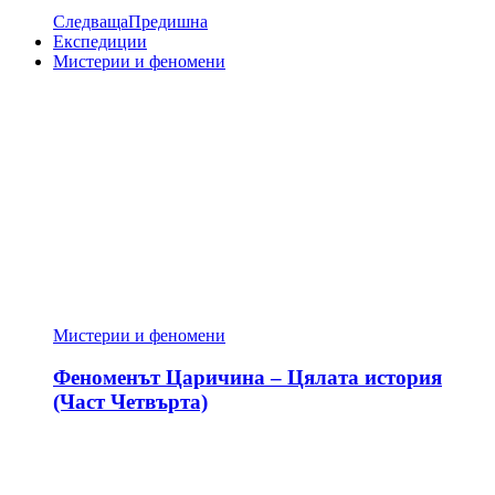
Следваща
Предишна
Експедиции
Мистерии и феномени
Мистерии и феномени
Феноменът Царичина – Цялата история
(Част Четвърта)