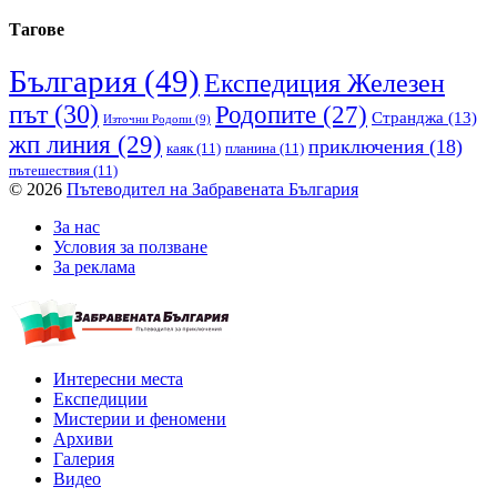
Тагове
България
(49)
Експедиция Железен
път
(30)
Родопите
(27)
Странджа
(13)
Източни Родопи
(9)
жп линия
(29)
приключения
(18)
каяк
(11)
планина
(11)
пътешествия
(11)
© 2026
Пътеводител на Забравената България
За нас
Условия за ползване
За реклама
Интересни места
Експедиции
Мистерии и феномени
Архиви
Галерия
Видео