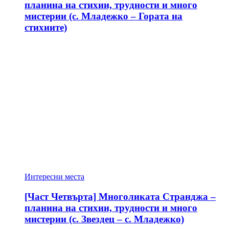
планина на стихии, трудности и много
мистерии (с. Младежко – Гората на
стихиите)
Интересни места
[Част Четвърта] Многоликата Странджа –
планина на стихии, трудности и много
мистерии (с. Звездец – с. Младежко)