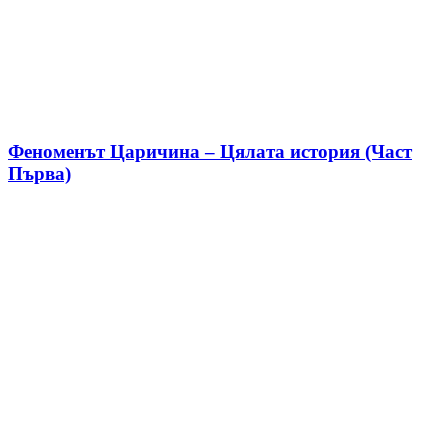
Феноменът Царичина – Цялата история (Част
Първа)