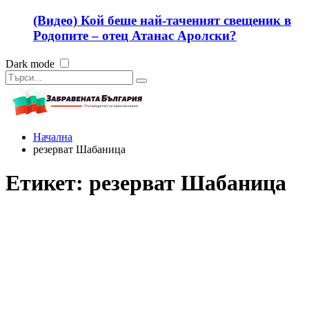
(Видео) Кой беше най-таченият свещеник в
Родопите – отец Атанас Аролски?
Dark mode
Начална
резерват Шабаница
Етикет:
резерват Шабаница