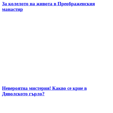
За колелото на живота в Преображенския
манастир
Невероятна мистерия! Какво се крие в
Дяволското гърло?