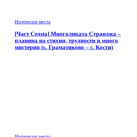
Интересни места
[Част Седма] Многоликата Странджа –
планина на стихии, трудности и много
мистерии (с. Граматиково – с. Кости)
Интересни места