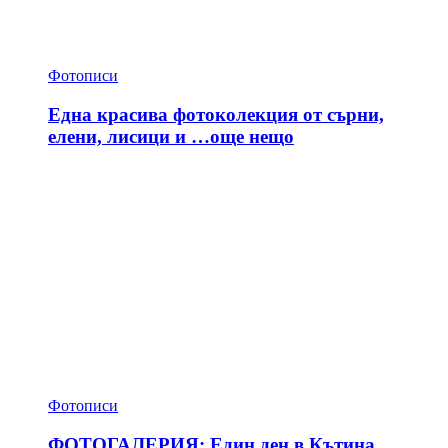
Фотописи
Една красива фотоколекция от сърни,
елени, лисици и …още нещо
Фотописи
ФОТОГАЛЕРИЯ: Един ден в Кътина