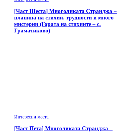
[Част Шеста] Многоликата Странджа –
планина на стихии, трудности и много
мистерии (Гората на стихиите – с.
Граматиково)
Интересни места
[Част Пета] Многоликата Странджа –