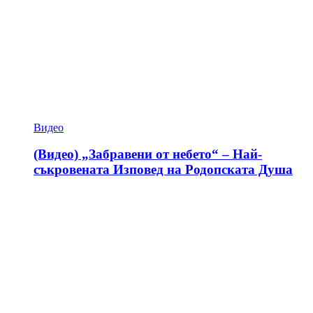
Видео
(Видео) „Забравени от небето“ – Най-
съкровената Изповед на Родопската Душа