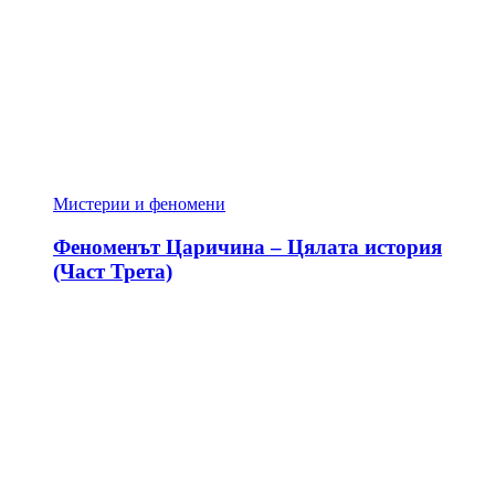
Мистерии и феномени
Феноменът Царичина – Цялата история
(Част Трета)