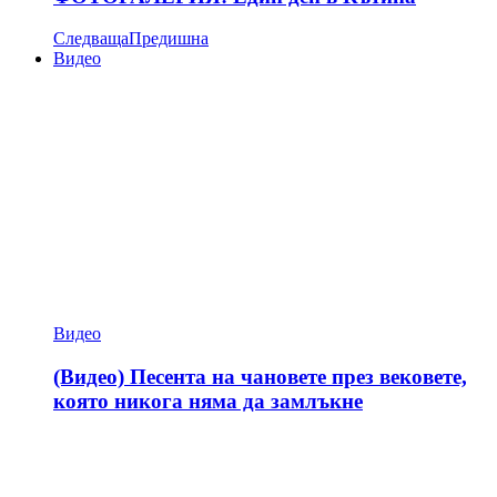
Следваща
Предишна
Видео
Видео
(Видео) Песента на чановете през вековете,
която никога няма да замлъкне