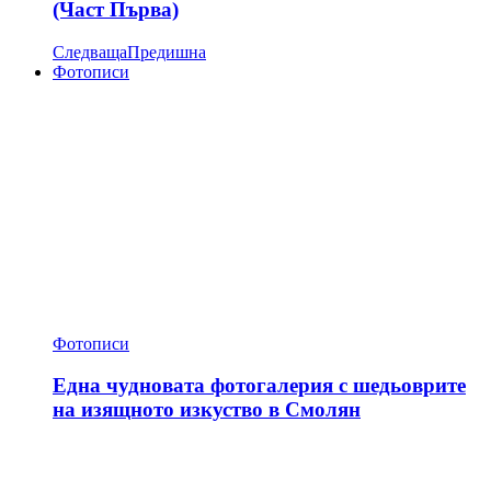
(Част Първа)
Следваща
Предишна
Фотописи
Фотописи
Една чудновата фотогалерия с шедьоврите
на изящното изкуство в Смолян