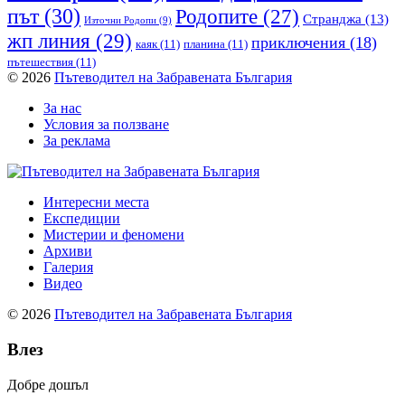
път
(30)
Родопите
(27)
Странджа
(13)
Източни Родопи
(9)
жп линия
(29)
приключения
(18)
каяк
(11)
планина
(11)
пътешествия
(11)
© 2026
Пътеводител на Забравената България
За нас
Условия за ползване
За реклама
Интересни места
Експедиции
Мистерии и феномени
Архиви
Галерия
Видео
© 2026
Пътеводител на Забравената България
Влез
Добре дошъл