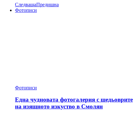
Следваща
Предишна
Фотописи
Фотописи
Една чудновата фотогалерия с шедьоврите
на изящното изкуство в Смолян