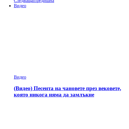
Следваща
Предишна
Видео
Видео
(Видео) Песента на чановете през вековете,
която никога няма да замлъкне