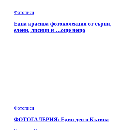
Фотописи
Една красива фотоколекция от сърни,
елени, лисици и …още нещо
Фотописи
ФОТОГАЛЕРИЯ: Един ден в Кътина