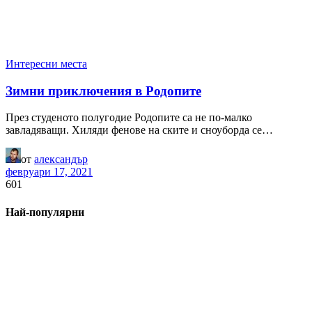
Интересни места
Зимни приключения в Родопите
През студеното полугодие Родопите са не по-малко
завладяващи. Хиляди фенове на ските и сноуборда се…
от
александър
февруари 17, 2021
601
Най-популярни