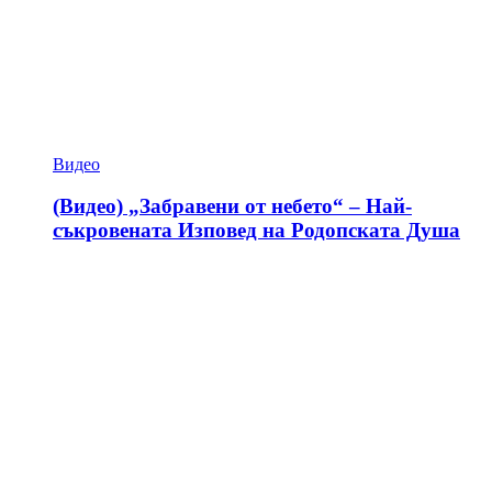
Видео
(Видео) „Забравени от небето“ – Най-
съкровената Изповед на Родопската Душа