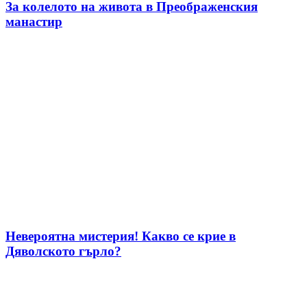
За колелото на живота в Преображенския
манастир
Невероятна мистерия! Какво се крие в
Дяволското гърло?