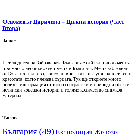
Феноменът Царичина – Цялата история (Част
Втора)
За нас
Пътеводител на Забравената България е сайт за приключения
и за много необикновени места в България. Места забравени
от Бога, но и такива, които ни впечатляват с уникалноста си и
красотата, която пленява сърцата. Тук ще откриете много
полезна информация относно географски и природни обекти,
истински човешки истории и голямо количество снимков
материал.
Тагове
България
(49)
Експедиция Железен