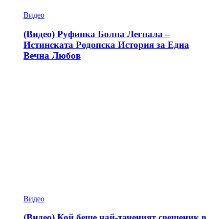
Видео
(Видео) Руфинка Болна Легнала –
Истинската Родопска История за Една
Вечна Любов
Видео
(Видео) Кой беше най-таченият свещеник в