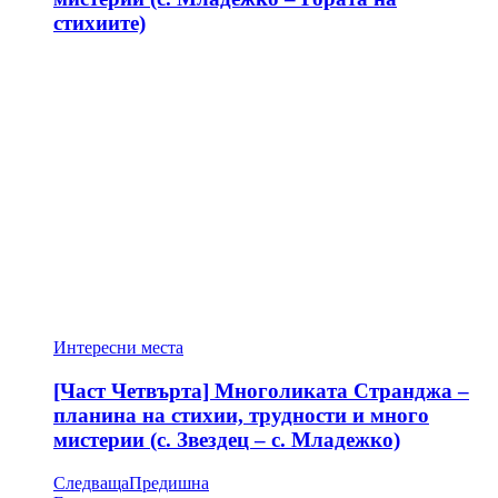
стихиите)
Интересни места
[Част Четвърта] Многоликата Странджа –
планина на стихии, трудности и много
мистерии (с. Звездец – с. Младежко)
Следваща
Предишна