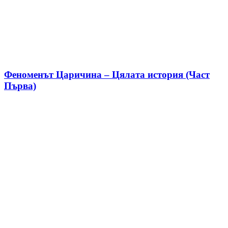
Феноменът Царичина – Цялата история (Част
Първа)