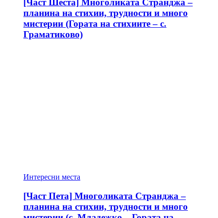
[Част Шеста] Многоликата Странджа –
планина на стихии, трудности и много
мистерии (Гората на стихиите – с.
Граматиково)
Интересни места
[Част Пета] Многоликата Странджа –
планина на стихии, трудности и много
мистерии (с. Младежко – Гората на