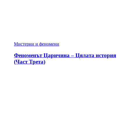
Мистерии и феномени
Феноменът Царичина – Цялата история
(Част Трета)