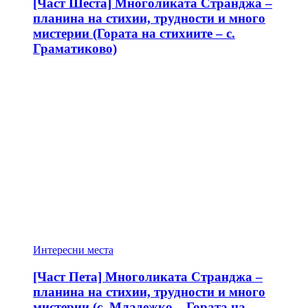
[Част Шеста] Многоликата Странджа –
планина на стихии, трудности и много
мистерии (Гората на стихиите – с.
Граматиково)
Интересни места
[Част Пета] Многоликата Странджа –
планина на стихии, трудности и много
мистерии (с. Младежко – Гората на