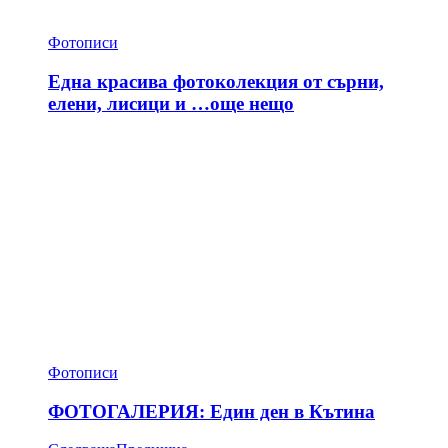
Фотописи
Една красива фотоколекция от сърни,
елени, лисици и …още нещо
Фотописи
ФОТОГАЛЕРИЯ: Един ден в Кътина