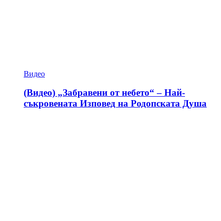
Видео
(Видео) „Забравени от небето“ – Най-
съкровената Изповед на Родопската Душа