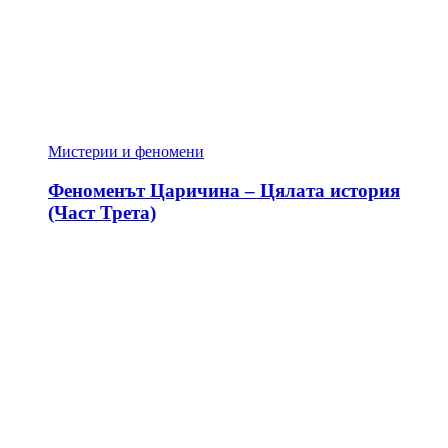
Мистерии и феномени
Феноменът Царичина – Цялата история
(Част Трета)