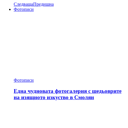
Следваща
Предишна
Фотописи
Фотописи
Една чудновата фотогалерия с шедьоврите
на изящното изкуство в Смолян