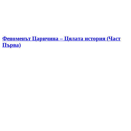
Феноменът Царичина – Цялата история (Част
Първа)