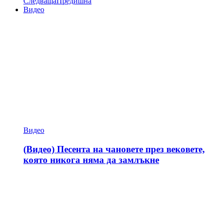
Следваща
Предишна
Видео
Видео
(Видео) Песента на чановете през вековете,
която никога няма да замлъкне