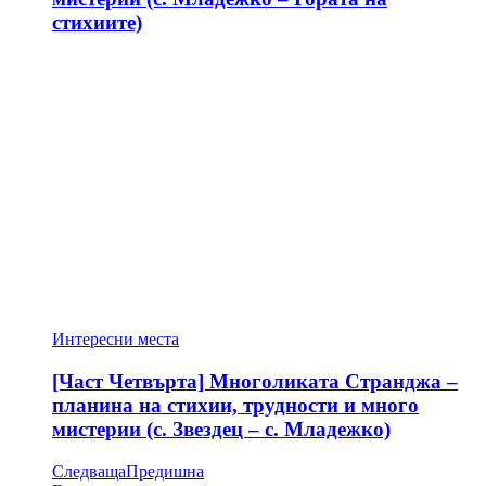
стихиите)
Интересни места
[Част Четвърта] Многоликата Странджа –
планина на стихии, трудности и много
мистерии (с. Звездец – с. Младежко)
Следваща
Предишна