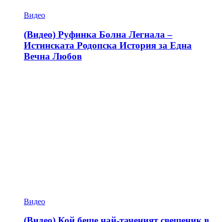
Видео
(Видео) Руфинка Болна Легнала –
Истинската Родопска История за Една
Вечна Любов
Видео
(Видео) Кой беше най-таченият свещеник в