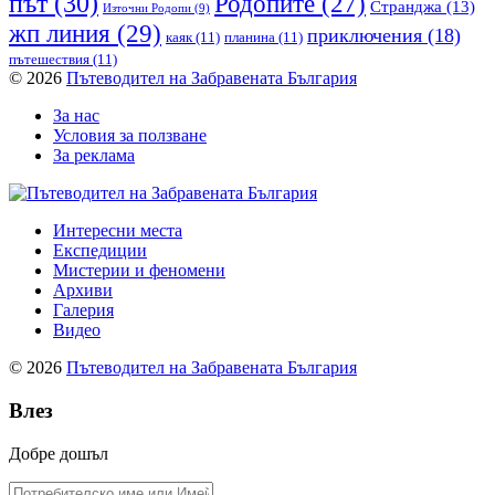
път
(30)
Родопите
(27)
Странджа
(13)
Източни Родопи
(9)
жп линия
(29)
приключения
(18)
каяк
(11)
планина
(11)
пътешествия
(11)
© 2026
Пътеводител на Забравената България
За нас
Условия за ползване
За реклама
Интересни места
Експедиции
Мистерии и феномени
Архиви
Галерия
Видео
© 2026
Пътеводител на Забравената България
Влез
Добре дошъл