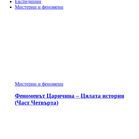
Експедиции
Мистерии и феномени
Мистерии и феномени
Феноменът Царичина – Цялата история
(Част Четвърта)