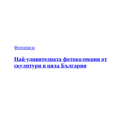
Фотописи
Най-удивителната фотоколекция от
скулптури в цяла България