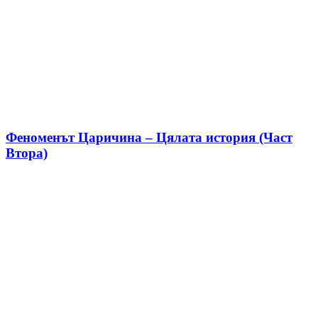
Феноменът Царичина – Цялата история (Част
Втора)