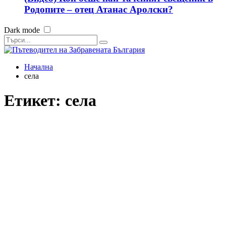
Родопите – отец Атанас Аролски?
Dark mode
Начална
села
Етикет:
села