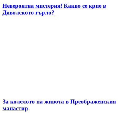
Невероятна мистерия! Какво се крие в
Дяволското гърло?
За колелото на живота в Преображенския
манастир