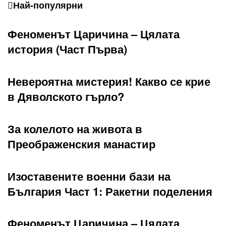
Най-популярни
Феноменът Царичина – Цялата
история (Част Първа)
Невероятна мистерия! Какво се крие
в Дяволското гърло?
За колелото на живота в
Преображенския манастир
Изоставените военни бази на
България Част 1: Ракетни поделения
Феноменът Царичина – Цялата