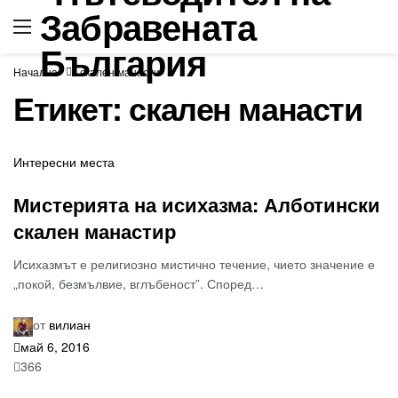
Начална
скален манасти
Етикет:
скален манасти
Интересни места
Мистерията на исихазма: Алботински
скален манастир
Исихазмът е религиозно мистично течение, чието значение е
„покой, безмълвие, вглъбеност”. Според…
от
вилиан
май 6, 2016
366