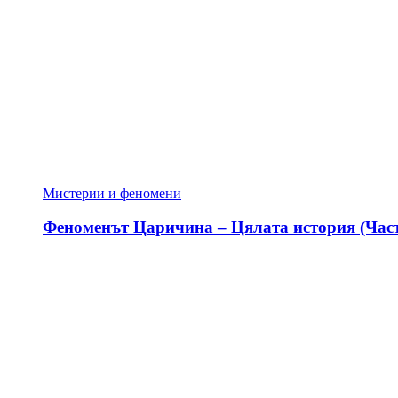
Мистерии и феномени
Феноменът Царичина – Цялата история (Част