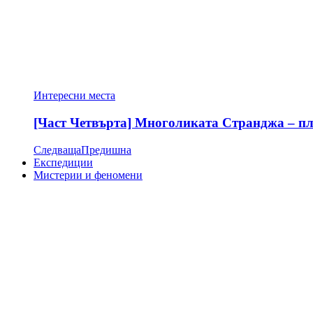
Интересни места
[Част Четвърта] Многоликата Странджа – пла
Следваща
Предишна
Експедиции
Мистерии и феномени