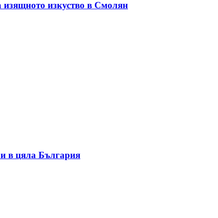
а изящното изкуство в Смолян
и в цяла България