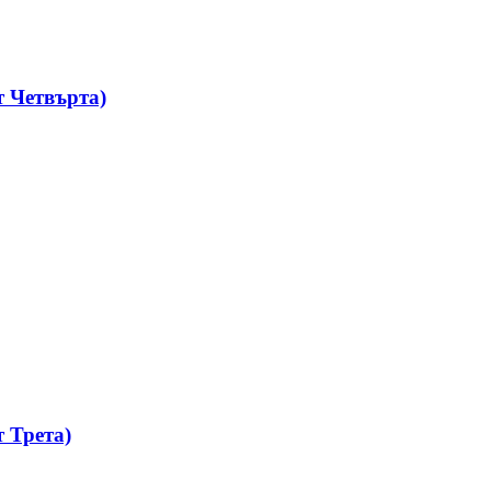
 Четвърта)
 Трета)