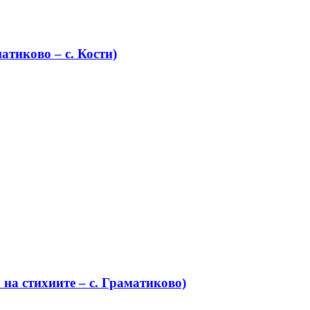
атиково – с. Кости)
на стихиите – с. Граматиково)