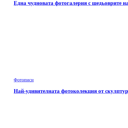
Една чудновата фотогалерия с шедьоврите н
Фотописи
Най-удивителната фотоколекция от скулптур