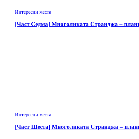
Интересни места
[Част Седма] Многоликата Странджа – планин
Интересни места
[Част Шеста] Многоликата Странджа – планин