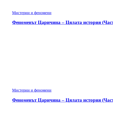
Мистерии и феномени
Феноменът Царичина – Цялата история (Част
Мистерии и феномени
Феноменът Царичина – Цялата история (Част