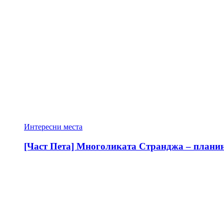
Интересни места
[Част Пета] Многоликата Странджа – планина