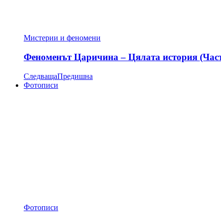
Мистерии и феномени
Феноменът Царичина – Цялата история (Час
Следваща
Предишна
Фотописи
Фотописи