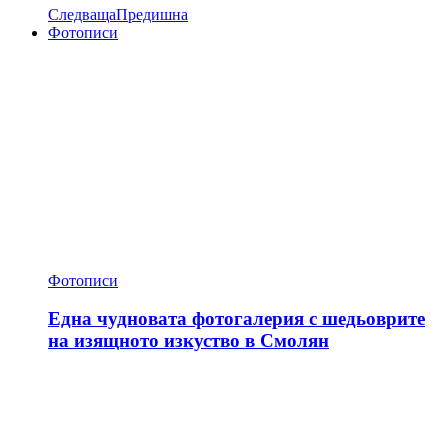
Следваща
Предишна
Фотописи
Фотописи
Една чудновата фотогалерия с шедьоврите
на изящното изкуство в Смолян