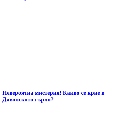
Невероятна мистерия! Какво се крие в
Дяволското гърло?