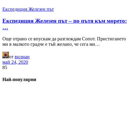
Експедиция Железен път
Експедиция Железен път – по пътя към морето:
…
Още отрано се впускам да разглеждам Сопот. Пристигането
ми в малкото градче е тъй желано, че сега ми…
от
вилиан
май 24, 2020
85
Най-популярни