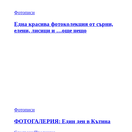
Фотописи
Една красива фотоколекция от сърни,
елени, лисици и …още нещо
Фотописи
ФОТОГАЛЕРИЯ: Един ден в Кътина