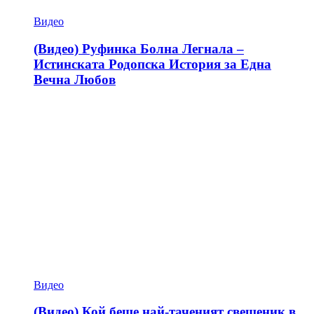
Видео
(Видео) Руфинка Болна Легнала –
Истинската Родопска История за Една
Вечна Любов
Видео
(Видео) Кой беше най-таченият свещеник в