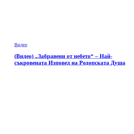
Видео
(Видео) „Забравени от небето“ – Най-
съкровената Изповед на Родопската Душа