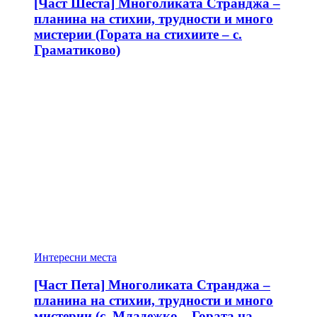
[Част Шеста] Многоликата Странджа –
планина на стихии, трудности и много
мистерии (Гората на стихиите – с.
Граматиково)
Интересни места
[Част Пета] Многоликата Странджа –
планина на стихии, трудности и много
мистерии (с. Младежко – Гората на