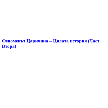
Феноменът Царичина – Цялата история (Част
Втора)