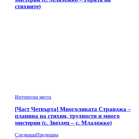
стихиите)
Интересни места
[Част Четвърта] Многоликата Странджа –
планина на стихии, трудности и много
мистерии (с. Звездец – с. Младежко)
Следваща
Предишна