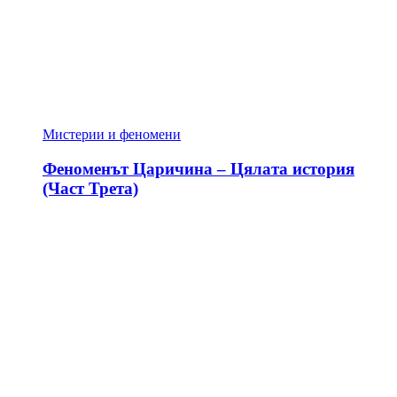
Мистерии и феномени
Феноменът Царичина – Цялата история
(Част Трета)