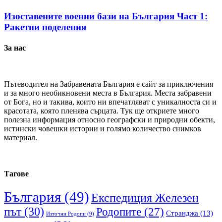
Изоставените военни бази на България Част 1:
Ракетни поделения
За нас
Пътеводител на Забравената България е сайт за приключения
и за много необикновени места в България. Места забравени
от Бога, но и такива, които ни впечатляват с уникалноста си и
красотата, която пленява сърцата. Тук ще откриете много
полезна информация относно географски и природни обекти,
истински човешки истории и голямо количество снимков
материал.
Тагове
България
(49)
Експедиция Железен
път
(30)
Родопите
(27)
Странджа
(13)
Източни Родопи
(9)