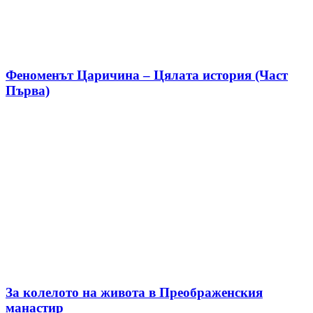
Феноменът Царичина – Цялата история (Част
Първа)
За колелото на живота в Преображенския
манастир