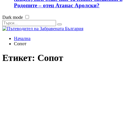
Родопите – отец Атанас Аролски?
Dark mode
Начална
Сопот
Етикет:
Сопот