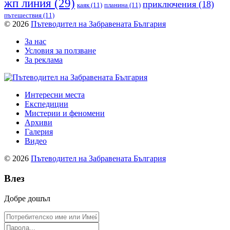
жп линия
(29)
приключения
(18)
каяк
(11)
планина
(11)
пътешествия
(11)
© 2026
Пътеводител на Забравената България
За нас
Условия за ползване
За реклама
Интересни места
Експедиции
Мистерии и феномени
Архиви
Галерия
Видео
© 2026
Пътеводител на Забравената България
Влез
Добре дошъл