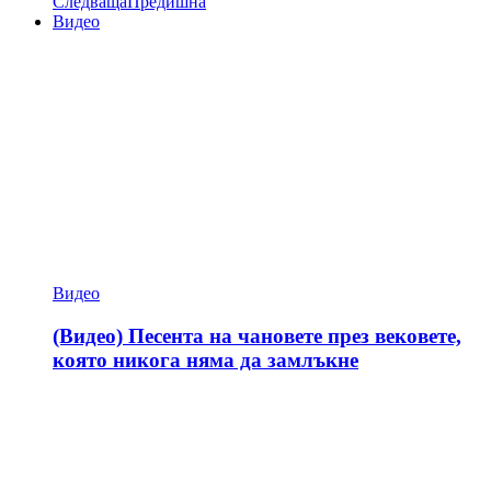
Следваща
Предишна
Видео
Видео
(Видео) Песента на чановете през вековете,
която никога няма да замлъкне